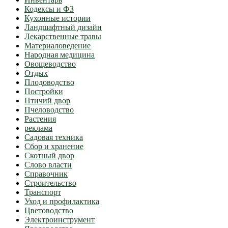
Кодексы и ФЗ
Кухонные истории
Ландшафтный дизайн
Лекарственные травы
Материаловедение
Народная медицина
Овощеводство
Отдых
Плодоводство
Постройки
Птичий двор
Пчеловодство
Растения
реклама
Садовая техника
Сбор и хранение
Скотный двор
Слово власти
Справочник
Строительство
Транспорт
Уход и профилактика
Цветоводство
Электроинструмент