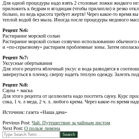
Для одной процедуры надо взять 2 столовые ложки жидкого нез
приложить к бедрам и ягодицам (чтобы прилипли) и резко откл
больно, но ведь красота требует жертв! Через какое-то время 
теплой водой без мыла. Иногда после процедуры медового мас
Рецепт №6:
Растирание морской солью
Растирание морской солью созвучно использованию обычного с
и «по-серьезному» растираем проблемные зоны. Затем ополаск
Рецепт №7:
Уксусные обертывания
Для этого рецепта яблочный уксус и вода разводятся в соотно
завернуться в пленку, сверху надеть теплую одежду. Залезть под
Рецепт №8:
Сауна + маска
Для этого рецепта от целлюлита надо посетить сауну. Курс проц
сока, 1 ч. л меда, 2 ч. л. любого крема. Через какое-то время 
Источник: газета «Наша дача»
2012-
Previous Post:
Чай. Путешествие за чайным листом
09-
Next Post:
О пользе лимона
03
Search