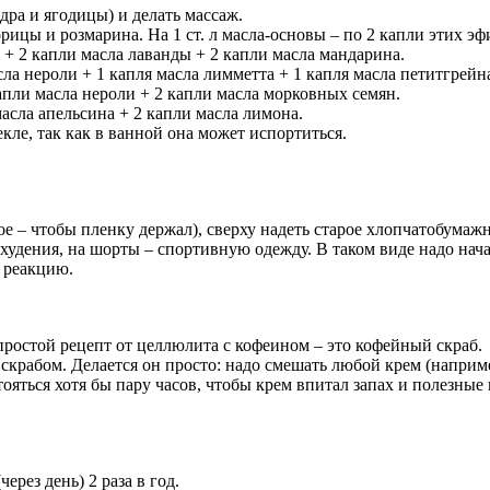
ра и ягодицы) и делать массаж.
рицы и розмарина. На 1 ст. л масла-основы – по 2 капли этих эф
а + 2 капли масла лаванды + 2 капли масла мандарина.
асла нероли + 1 капля масла лимметта + 1 капля масла петитгрейн
апли масла нероли + 2 капли масла морковных семян.
масла апельсина + 2 капли масла лимона.
кле, так как в ванной она может испортиться.
ое – чтобы пленку держал), сверху надеть старое хлопчатобумажн
худения, на шорты – спортивную одежду. В таком виде надо нач
ю реакцию.
простой рецепт от целлюлита с кофеином – это кофейный скраб.
крабом. Делается он просто: надо смешать любой крем (например
яться хотя бы пару часов, чтобы крем впитал запах и полезные 
рез день) 2 раза в год.