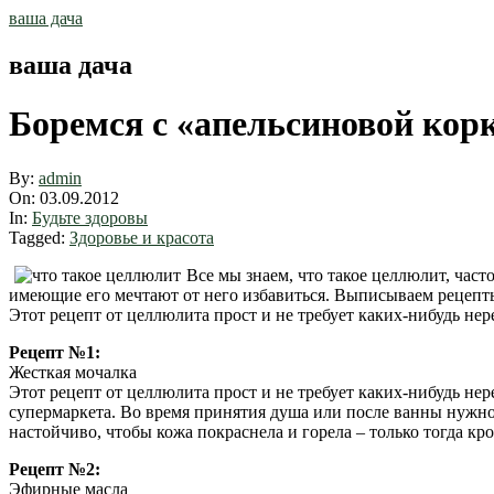
Skip
ваша дача
to
content
ваша дача
Боремся с «апельсиновой кор
By:
admin
On:
03.09.2012
In:
Будьте здоровы
Tagged:
Здоровье и красота
Все мы знаем, что такое целлюлит, част
имеющие его мечтают от него избавиться. Выписываем рецепт
Этот рецепт от целлюлита прост и не требует каких-нибудь нер
Рецепт №1:
Жесткая мочалка
Этот рецепт от целлюлита прост и не требует каких-нибудь не
супермаркета. Во время принятия душа или после ванны нужно
настойчиво, чтобы кожа покраснела и горела – только тогда к
Рецепт №2:
Эфирные масла