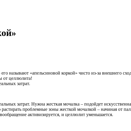
кой»
о его называют «апельсиновой коркой» чисто из-за внешнего сход
ы от целлюлита!
еальных затрат.
реальных затрат. Нужна жесткая мочалка – подойдет искусствен
 растирать проблемные зоны жесткой мочалкой – начиная от паль
ровообращение активизируется, и целлюлит уменьшается.