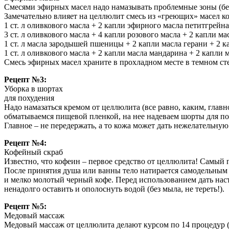
Смесями эфирных масел надо намазывать проблемные зоны (бед
Замечательно влияет на целлюлит смесь из «греющих» масел ко
1 ст. л оливкового масла + 2 капли эфирного масла петитгрейн
3 ст. л оливкового масла + 4 капли розового масла + 2 капли м
1 ст. л масла зародышей пшеницы + 2 капли масла герани + 2 к
1 ст. л оливкового масла + 2 капли масла мандарина + 2 капли 
Смесь эфирных масел храните в прохладном месте в темном сте
Рецепт №3:
Уборка в шортах
для похудения
Надо намазаться кремом от целлюлита (все равно, каким, главн
обматываемся пищевой пленкой, на нее надеваем шорты для по
Главное – не передержать, а то кожа может дать нежелательну
Рецепт №4:
Кофейный скраб
Известно, что кофеин – первое средство от целлюлита! Самый 
После принятия душа или ванны тело натирается самодельным с
и мелко молотый черный кофе. Перед использованием дать насто
ненадолго оставить и ополоснуть водой (без мыла, не тереть!).
Рецепт №5:
Медовый массаж
Медовый массаж от целлюлита делают курсом по 14 процедур (че