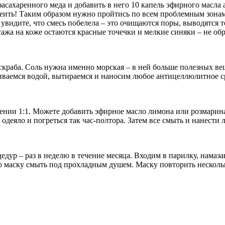
асахаренного меда и добавить в него 10 капель эфирного масла 
еить! Таким образом нужно пройтись по всем проблемным зонам 
вы увидите, что смесь побелела – это очищаются поры, выводятся
сажа на коже остаются красные точечки и мелкие синяки – не о
краба. Соль нужна именно морская – в ней больше полезных ве
иваемся водой, вытираемся и наносим любое антицеллюлитное с
шении 1:1. Можете добавить эфирное масло лимона или розмарин
 одеяло и погреться так час-полтора. Затем все смыть и нанести 
едур – раз в неделю в течение месяца. Входим в парилку, намаза
надо маску смыть под прохладным душем. Маску повторить нескольк