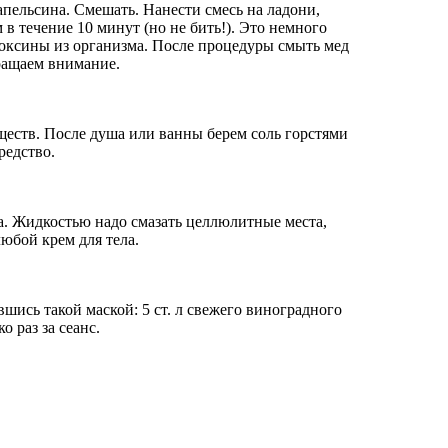
апельсина. Смешать. Нанести смесь на ладони,
в течение 10 минут (но не бить!). Это немного
 токсины из организма. После процедуры смыть мед
бращаем внимание.
ществ. После душа или ванны берем соль горстями
редство.
а. Жидкостью надо смазать целлюлитные места,
любой крем для тела.
вшись такой маской: 5 ст. л свежего виноградного
о раз за сеанс.