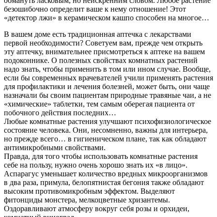
обмануть ласковым, но неискренним словом. Любое растение
безошибочно определит ваше к нему отношение! Этот
«детектор лжи» в керамическом кашпо способен на многое…
В вашем доме есть традиционная аптечка с лекарствами
первой необходимости? Советуем вам, прежде чем открыть
эту аптечку, внимательнее присмотреться к аптеке на вашем
подоконнике. О полезных свойствах комнатных растений
надо знать, чтобы применить в том или ином случае. Вообще,
если бы современных врачевателей учили применять растения
для профилактики и лечения болезней, может быть, они чаще
назначали бы своим пациентам природные травяные чаи, а не
«химические» таблетки, тем самым оберегая пациента от
побочного действия последних…
Любые комнатные растения улучшают психофизиологическое
состояние человека. Они, несомненно, важны для интерьера,
но прежде всего… в гигиеническом плане, так как обладают
антимикробными свойствами.
Правда, для того чтобы использовать комнатные растения
себе на пользу, нужно очень хорошо знать их «в лицо».
Аспарагус уменьшает количество вредных микроорганизмов
в два раза, примула, белопятнистая бегония также обладают
высоким противомикробным эффектом. Выделяют
фитонциды монстера, мелкоцветные хризантемы.
Оздоравливают атмосферу вокруг себя розы и орхидеи,