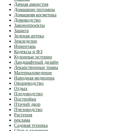
Дачная амнистия
Домашние питомцы
Домашняя косметика
Домоводство
Законопроекты
Защита
Зеленая аптека
Земледелие
Инвентарь
Кодексы и ФЗ
Кухонные истории
Ландшафтный дизайн
Лекарственные травы
Материаловедение
Народная медицина
Овощеводство
Отдых
Плодоводство
Постройки
Птичий двор
Пчеловодство
Растения
реклама
Садовая техника
Сбор и хранение