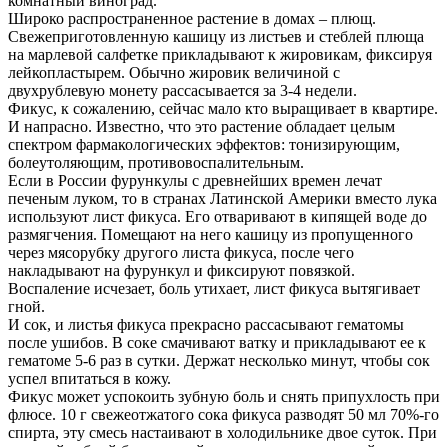
комнатный виноград.
Широко распространенное растение в домах – плющ.
Свежеприготовленную кашицу из листьев и стеблей плюща
на марлевой салфетке прикладывают к жировикам, фиксируя
лейкопластырем. Обычно жировик величиной с
двухрублевую монету рассасывается за 3-4 недели.
Фикус, к сожалению, сейчас мало кто выращивает в квартире.
И напрасно. Известно, что это растение обладает целым
спектром фармакологических эффектов: тонизирующим,
болеутоляющим, противовоспалительным.
Если в России фурункулы с древнейших времен лечат
печеным луком, то в странах Латинской Америки вместо лука
используют лист фикуса. Его отваривают в кипящей воде до
размягчения. Помещают на него кашицу из пропущенного
через мясорубку другого листа фикуса, после чего
накладывают на фурункул и фиксируют повязкой.
Воспаление исчезает, боль утихает, лист фикуса вытягивает
гной.
И сок, и листья фикуса прекрасно рассасывают гематомы
после ушибов. В соке смачивают ватку и прикладывают ее к
гематоме 5-6 раз в сутки. Держат несколько минут, чтобы сок
успел впитаться в кожу.
Фикус может успокоить зубную боль и снять припухлость при
флюсе. 10 г свежеотжатого сока фикуса разводят 50 мл 70%-го
спирта, эту смесь настаивают в холодильнике двое суток. При