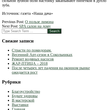
сильной зубной боли настойку закапывают пипеткой в дупло
зуба.
Источник: газета «Наша дача»
2012-
Previous Post:
О пользе лимона
09-
Next Post:
SPA салон на дому
03
Search
Свежие записи
Страсти по помидорам.
Весенний Арт-сезон в Сокольниках
Ремонт водяных насосов
ЖАР-ПТИЦА – 2018
После четырех лет падения на оконном рынке
ожидается рост
Рубрики
Благоустройство
Будьте здоровы
В мастерской
Выставки
Главная