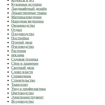
Кодексы и ФЗ
Кухонные истории
Ландшафтный дизайн
Лекарственные травы
Материаловедение
Народная медицина
Овощеводство
Отдых
Плодоводство
Постройки
Птичий двор
Пчеловодство
Растения
реклама
Садовая техника
Сбор и хранение
Скотный двор
Слово власти
Справочник
Строительство
Транспорт
Уход и профилактика
Цветоводство
Электроинструмент
Ягодоводство