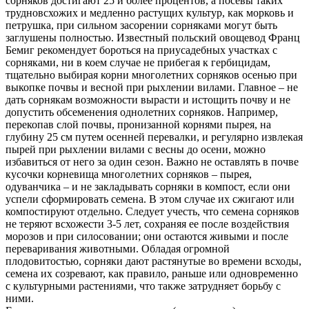
сорняков достигают 25 и более процентов, а посевы таких
трудновсхожих и медленно растущих культур, как морковь и
петрушка, при сильном засорении сорняками могут быть
заглушены полностью. Известный польский овощевод Франц
Бемиг рекомендует бороться на приусадебных участках с
сорняками, ни в коем случае не прибегая к гербицидам,
тщательно выбирая корни многолетних сорняков осенью при
выкопке почвы и весной при рыхлении вилами.
Главное – не
дать сорнякам возможности вырасти и истощить почву и не
допустить обсеменения однолетних сорняков. Например,
перекопав слой почвы, пронизанной корнями пырея, на
глубину 25 см путем осенней перевалки, и регулярно извлекая
пырей при рыхлении вилами с весны до осени, можно
избавиться от него за один сезон. Важно не оставлять в почве
кусочки корневища многолетних сорняков – пырея,
одуванчика – и не закладывать сорняки в компост, если они
успели сформировать семена. В этом случае их сжигают или
компостируют отдельно. Следует учесть, что семена сорняков
не теряют всхожести 3-5 лет, сохраняя ее после воздействия
морозов и при силосовании; они остаются живыми и после
переваривания животными. Обладая огромной
плодовитостью, сорняки дают растянутые во времени всходы,
семена их созревают, как правило, раньше или одновременно
с культурными растениями, что также затрудняет борьбу с
ними.