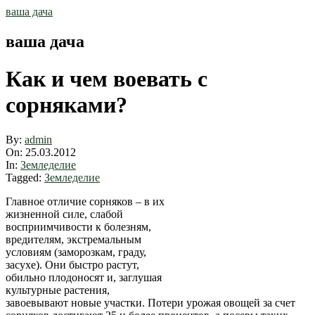
Skip
ваша дача
to
content
ваша дача
Как и чем воевать с
сорняками?
By:
admin
On:
25.03.2012
In:
Земледелие
Tagged:
Земледелие
Главное отличие сорняков – в их
жизненной силе, слабой
восприимчивости к болезням,
вредителям, экстремальным
условиям (заморозкам, граду,
засухе). Они быстро растут,
обильно плодоносят и, заглушая
культурные растения,
завоевывают новые участки. Потери урожая овощей за счет