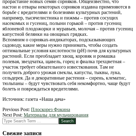
прорастание новых семян сорняков. Общеизвестно, что
настои и отвары некоторых сорняков издавна применяются в
борьбе с вредителями и болезнями культурных растений,
например, тысячелистника и пижмы – против сосущих
насекомых и гусениц, полыни горькой – против гусениц
яблоневой плодожорки и муравьев, молочая – против гусениц
капустной белянки на овощных грядках.
Вспомним о сорняках-индикаторах, подсказывающих
садоводу, какие меры нужно принимать, чтобы создать
оптимальные условия кислотности (рН) почв для культурных
растений. Если преобладает хвощ, коровяк и ромашка
полевая, звездчатка, щавель, горец и фиалка трехцветная –
участок требует обязательного известкования. Там не
получить доброго урожая свеклы, капусты, тыквы, лука,
сельдерея. Да и декоративные растения – сирень, клематис,
тюльпаны – будут чувствовать себя некомфортно, чаще будут
болеть и повреждаться вредителями.
Источник: газета «Наша дача»
2012-
Previous Post:
Плоскорез Фокина
03-
Next Post:
Материалы для мульчирования
25
Search
Свежие записи