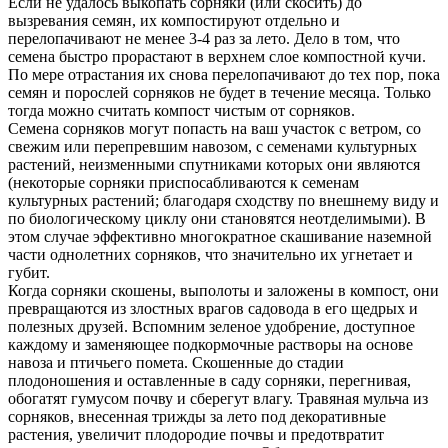
Если не удалось выкопать сорняки (или скосить) до
вызревания семян, их компостируют отдельно и
перелопачивают не менее 3-4 раз за лето. Дело в том, что
семена быстро прорастают в верхнем слое компостной кучи.
По мере отрастания их снова перелопачивают до тех пор, пока
семян и порослей сорняков не будет в течение месяца. Только
тогда можно считать компост чистым от сорняков.
Семена сорняков могут попасть на ваш участок с ветром, со
свежим или перепревшим навозом, с семенами культурных
растений, неизменными спутниками которых они являются
(некоторые сорняки приспосабливаются к семенам
культурных растений; благодаря сходству по внешнему виду и
по биологическому циклу они становятся неотделимыми). В
этом случае эффективно многократное скашивание наземной
части однолетних сорняков, что значительно их угнетает и
губит.
Когда сорняки скошены, выполоты и заложены в компост, они
превращаются из злостных врагов садовода в его щедрых и
полезных друзей. Вспомним зеленое удобрение, доступное
каждому и заменяющее подкормочные растворы на основе
навоза и птичьего помета. Скошенные до стадии
плодоношения и оставленные в саду сорняки, перегнивая,
обогатят гумусом почву и сберегут влагу. Травяная мульча из
сорняков, внесенная трижды за лето под декоративные
растения, увеличит плодородие почвы и предотвратит