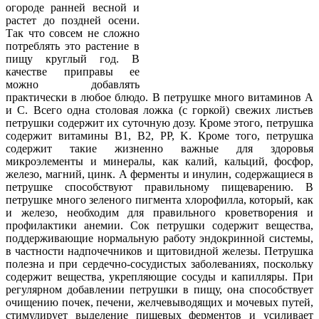
огороде ранней весной и
растет до поздней осени.
Так что совсем не сложно
потреблять это растение в
пищу круглый год. В
качестве приправы ее
можно добавлять
практически в любое блюдо. В петрушке много витаминов А
и С. Всего одна столовая ложка (с горкой) свежих листьев
петрушки содержит их суточную дозу. Кроме этого, петрушка
содержит витамины B1, B2, PP, K. Кроме того, петрушка
содержит такие жизненно важные для здоровья
микроэлементы и минералы, как калий, кальций, фосфор,
железо, магний, цинк. А ферменты и инулин, содержащиеся в
петрушке способствуют правильному пищеварению. В
петрушке много зеленого пигмента хлорофилла, который, как
и железо, необходим для правильного кроветворения и
профилактики анемии. Сок петрушки содержит вещества,
поддерживающие нормальную работу эндокринной системы,
в частности надпочечников и щитовидной железы. Петрушка
полезна и при сердечно-сосудистых заболеваниях, поскольку
содержит вещества, укрепляющие сосуды и капилляры. При
регулярном добавлении петрушки в пищу, она способствует
очищению почек, печени, желчевыводящих и мочевых путей,
стимулирует выделение пищевых ферментов и усиливает