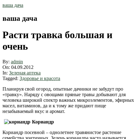
Skip
ваша дача
to
content
ваша дача
Расти травка большая и
очень
By:
admin
On:
04.09.2012
In:
Зеленая аптека
Tagged:
Здоровье и красота
Планируя свой огород, опытные дачники не забудут про
«травку». Наряду с овощами пряные травы добывают для
человека широкий спектр важных микроэлементов, эфирных
масел, витаминов, да и к тому же придают пище
незабываемый вкус и аромат.
Кориандр
Кориандр посевной – однолетнее травянистое растение
семейства зонтичных. Зелень кориандра часто называется