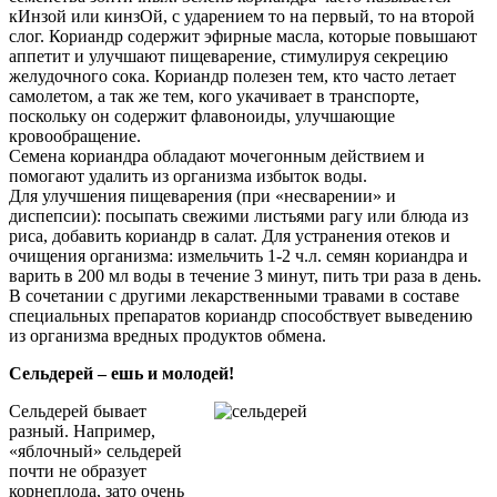
кИнзой или кинзОй, с ударением то на первый, то на второй
слог. Кориандр содержит эфирные масла, которые повышают
аппетит и улучшают пищеварение, стимулируя секрецию
желудочного сока. Кориандр полезен тем, кто часто летает
самолетом, а так же тем, кого укачивает в транспорте,
поскольку он содержит флавоноиды, улучшающие
кровообращение.
Семена кориандра обладают мочегонным действием и
помогают удалить из организма избыток воды.
Для улучшения пищеварения (при «несварении» и
диспепсии): посыпать свежими листьями рагу или блюда из
риса, добавить кориандр в салат. Для устранения отеков и
очищения организма: измельчить 1-2 ч.л. семян кориандра и
варить в 200 мл воды в течение 3 минут, пить три раза в день.
В сочетании с другими лекарственными травами в составе
специальных препаратов кориандр способствует выведению
из организма вредных продуктов обмена.
Сельдерей – ешь и молодей!
Сельдерей бывает
разный. Например,
«яблочный» сельдерей
почти не образует
корнеплода, зато очень