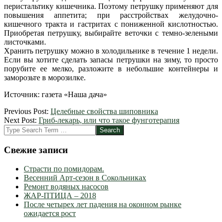
перистальтику кишечника. Поэтому петрушку применяют для
повышения аппетита; при расстройствах желудочно-
кишечного тракта и гастритах с пониженной кислотностью.
Приобретая петрушку, выбирайте веточки с темно-зелеными
листочками.
Хранить петрушку можно в холодильнике в течение 1 недели.
Если вы хотите сделать запасы петрушки на зиму, то просто
порубите ее мелко, разложите в небольшие контейнеры и
заморозьте в морозилке.
Источник: газета «Наша дача»
2012-
Previous Post:
Целебные свойства шиповника
09-
Next Post:
Гриб-лекарь, или что такое фунготерапия
04
Search
Свежие записи
Страсти по помидорам.
Весенний Арт-сезон в Сокольниках
Ремонт водяных насосов
ЖАР-ПТИЦА – 2018
После четырех лет падения на оконном рынке
ожидается рост