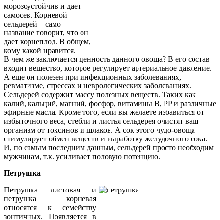
морозоустойчив и дает
самосев. Корневой
сельдерей – само
название говорит, что он
дает корнеплод. В общем,
кому какой нравится.
В чем же заключается ценность данного овоща? В его состав
входит вещество, которое регулирует артериальное давление.
А еще он полезен при инфекционных заболеваниях,
ревматизме, стрессах и неврологических заболеваниях.
Сельдерей содержит массу полезных веществ. Таких как
калий, кальций, магний, фосфор, витамины B, PP и различные
эфирные масла. Кроме того, если вы желаете избавиться от
избыточного веса, стебли и листья сельдерея очистят ваш
организм от токсинов и шлаков. А сок этого чудо-овоща
стимулирует обмен веществ и выработку желудочного сока.
И, по самым последним данным, сельдерей просто необходим
мужчинам, т.к. усиливает половую потенцию.
Петрушка
Петрушка листовая и
петрушка корневая
относятся к семейству
зонтичных. Появляется в