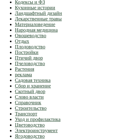
Кодексы и ФЗ
Кухонные истории
Ландшафтный дизайн
Лекарственные травы
Материаловедение
Народная медицина
Овощеводство
Отдых
Плодоводство
Постройки
Птичий двор
Пчеловодство
Растения
реклама
Садовая техника
Сбор и хранение
Скотный двор
Слово власти
Справочник
Строительство
Транспорт
Уход и профилактика
Цветоводство
Электроинструмент
Ягодоводство