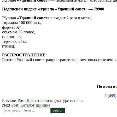
Журнал
«Удачный совет»
— полезный журнал, который всегда
Подписной индекс журнала «Удачный совет» — 79900
Журнал
«Удачный совет»
выходит 2 раза в месяц
тиражом 100 000 экз.,
формат А4,
обьемом 36 полос,
полноцвет,
термосклейка,
глянец.
РАСПРОСТРАНЕНИЕ:
Газета «Удачный совет» рапространяется в почтовых отделени
По всем в
8 (49
2012-
Previous Post:
Красить или штукатурить печь.
03-
Next Post:
Каталог дачника
09
Search