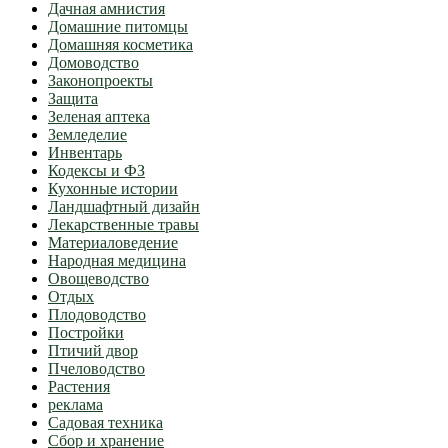
Дачная амнистия
Домашние питомцы
Домашняя косметика
Домоводство
Законопроекты
Защита
Зеленая аптека
Земледелие
Инвентарь
Кодексы и ФЗ
Кухонные истории
Ландшафтный дизайн
Лекарственные травы
Материаловедение
Народная медицина
Овощеводство
Отдых
Плодоводство
Постройки
Птичий двор
Пчеловодство
Растения
реклама
Садовая техника
Сбор и хранение