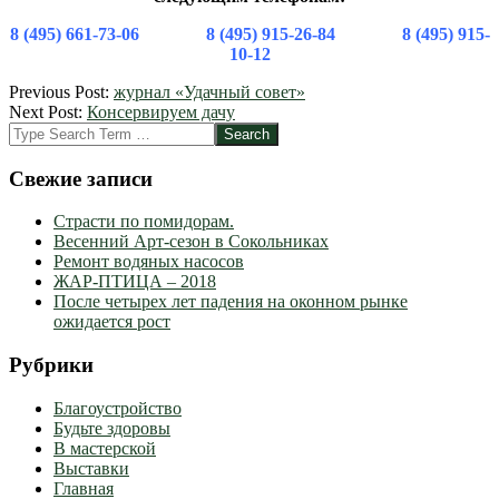
8 (495) 661-73-06 8 (495) 915-26-84 8 (495) 915-
10-12
2012-
Previous Post:
журнал «Удачный совет»
03-
Next Post:
Консервируем дачу
09
Search
Свежие записи
Страсти по помидорам.
Весенний Арт-сезон в Сокольниках
Ремонт водяных насосов
ЖАР-ПТИЦА – 2018
После четырех лет падения на оконном рынке
ожидается рост
Рубрики
Благоустройство
Будьте здоровы
В мастерской
Выставки
Главная