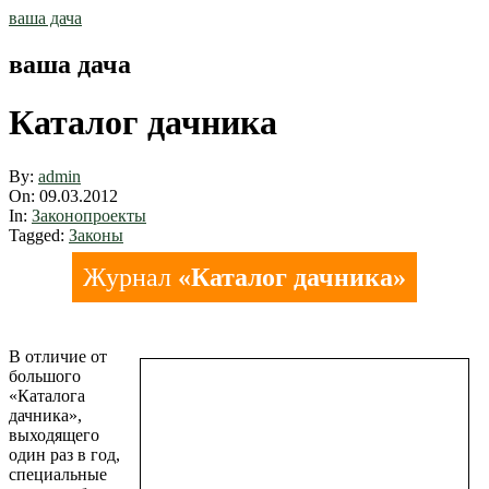
Skip
ваша дача
to
content
ваша дача
Каталог дачника
By:
admin
On:
09.03.2012
In:
Законопроекты
Tagged:
Законы
Журнал
«Каталог дачника»
В отличие от
большого
«Каталога
дачника»,
выходящего
один раз в год,
специальные