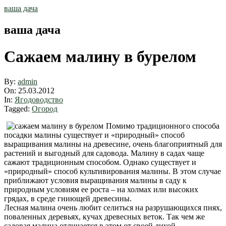
Skip
ваша дача
to
content
ваша дача
Сажаем малину в бурелом
By:
admin
On:
25.03.2012
In:
Ягодоводство
Tagged:
Огород
Помимо традиционного способа
посадки малины существует и «природный» способ
выращивания малины на древесине, очень благоприятный для
растений и выгодный для садовода. Малину в садах чаще
сажают традиционным способом. Однако существует и
«природный» способ культивирования малины. В этом случае
приближают условия выращивания малины в саду к
природным условиям ее роста – на холмах или высоких
грядах, в среде гниющей древесины.
Лесная малина очень любит селиться на разрушающихся пнях,
поваленных деревьях, кучах древесных веток. Так чем же
садовая малина отличается в этом от своей дикой