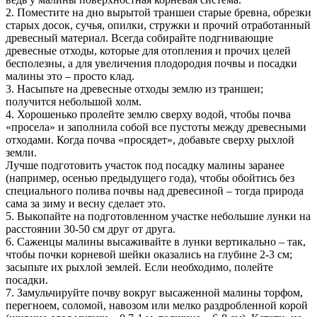
2. Поместите на дно вырытой траншеи старые бревна, обрезки
старых досок, сучья, опилки, стружки и прочий отработанный
древесный материал. Всегда собирайте подгнивающие
древесные отходы, которые для отопления и прочих целей
бесполезны, а для увеличения плодородия почвы и посадки
малины это – просто клад.
3. Насыпьте на древесные отходы землю из траншеи;
получится небольшой холм.
4. Хорошенько пролейте землю сверху водой, чтобы почва
«просела» и заполнила собой все пустоты между древесными
отходами. Когда почва «просядет», добавьте сверху рыхлой
земли.
Лучше подготовить участок под посадку малины заранее
(например, осенью предыдущего года), чтобы обойтись без
специального полива почвы над древесиной – тогда природа
сама за зиму и весну сделает это.
5. Выкопайте на подготовленном участке небольшие лунки на
расстоянии 30-50 см друг от друга.
6. Саженцы малины высаживайте в лунки вертикально – так,
чтобы почки корневой шейки оказались на глубине 2-3 см;
засыпьте их рыхлой землей. Если необходимо, полейте
посадки.
7. Замульчируйте почву вокруг высаженной малины торфом,
перегноем, соломой, навозом или мелко раздробленной корой