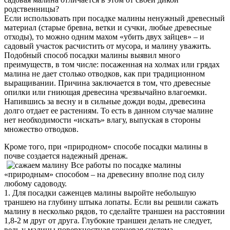
родственницы?
Если использовать при посадке малины ненужный древесный
материал (старые бревна, ветки и сучки, любые древесные
отходы), то можно одним махом «убить двух зайцев» – и
садовый участок расчистить от мусора, и малину уважить.
Подобный способ посадки малины выявил много
преимуществ, в том числе: посаженная на холмах или грядах
малина не дает столько отводков, как при традиционном
выращивании. Причина заключается в том, что древесные
опилки или гниющая древесина чрезвычайно влагоемки.
Напившись за весну и в сильные дожди воды, древесина
долго отдает ее растениям. То есть в данном случае малине
нет необходимости «искать» влагу, выпуская в стороны
множество отводков.
Кроме того, при «природном» способе посадки малины в
почве создается надежный дренаж.
Все работы по посадке малины
«природным» способом – на древесину вполне под силу
любому садоводу.
1. Для посадки саженцев малины выройте небольшую
траншею на глубину штыка лопаты. Если вы решили сажать
малину в несколько рядов, то сделайте траншеи на расстоянии
1,8-2 м друг от друга. Глубокие траншеи делать не следует,
ведь у малины поверхностная корневая система.