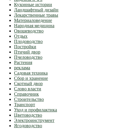
Кухонные истории
Ландшафтный дизайн
Лекарственные травы
Материаловедение
Народная медицина
Овощеводство
Отдых
Плодоводство
Постройки
Птичий двор
Пчеловодство
Растения
реклама
Садовая техника
Сбор и хранение
Скотный двор
Слово власти
Справочник
Строительство
Транспорт
Уход и профилактика
Цветоводство
Электроинструмент
Ягодоводство