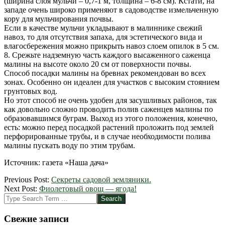
(ширина слоя мульчи – 0,7-1 м, толщина – 6-8 см). Кстати, на
западе очень широко применяют в садоводстве измельченную
кору для мульчирования почвы.
Если в качестве мульчи укладывают в малиннике свежий
навоз, то для отсутствия запаха, для эстетического вида и
влагосбережения можно прикрыть навоз слоем опилок в 5 см.
8. Срежьте надземную часть каждого высаженного саженца
малины на высоте около 20 см от поверхности почвы.
Способ посадки малины на бревнах рекомендован во всех
зонах. Особенно он идеален для участков с высоким стоянием
грунтовых вод.
Но этот способ не очень удобен для засушливых районов, так
как довольно сложно проводить полив саженцев малины по
образовавшимся буграм. Выход из этого положения, конечно,
есть: можно перед посадкой растений проложить под землей
перфорированные трубы, и в случае необходимости полива
малины пускать воду по этим трубам.
Источник: газета «Наша дача»
2012-
Previous Post:
Секреты садовой земляники.
03-
Next Post:
Фиолетовый овощ — ягода!
25
Search
Свежие записи