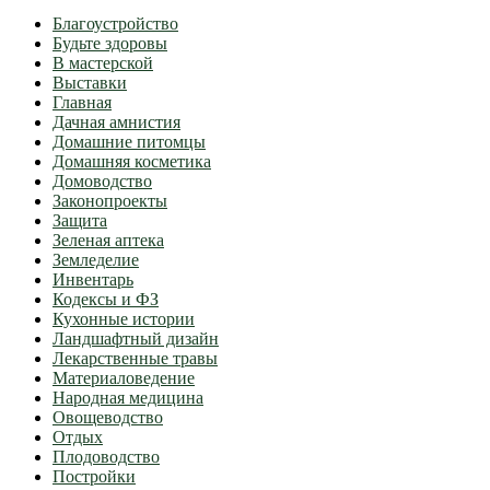
Благоустройство
Будьте здоровы
В мастерской
Выставки
Главная
Дачная амнистия
Домашние питомцы
Домашняя косметика
Домоводство
Законопроекты
Защита
Зеленая аптека
Земледелие
Инвентарь
Кодексы и ФЗ
Кухонные истории
Ландшафтный дизайн
Лекарственные травы
Материаловедение
Народная медицина
Овощеводство
Отдых
Плодоводство
Постройки