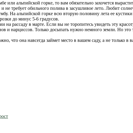
бе или альпийской горке, то вам обязательно захочется выраст
 и не требует обильного полива в засушливое лето. Любит солн
мбу. На альпийской горке всю вторую половину лета ее кустики б
озки до минус 5-6 градусов.
 на рассаду в марте. Если вы не торопитесь увидеть эту красот
 и нарциссов. Только досыпать нужно немного земли. Но это то
но, что она навсегда займет место в вашем саду, а не только в 
рост