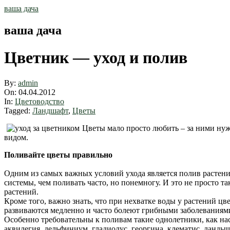
Skip
ваша дача
to
content
ваша дача
Цветник — уход и полив
By:
admin
On:
04.04.2012
In:
Цветоводство
Tagged:
Ландшафт
,
Цветы
Цветы мало просто любить – за ними нуж
видом.
Поливайте цветы правильно
Одним из самых важных условий ухода является полив растени
системы, чем поливать часто, но понемногу. И это не просто та
растений.
Кроме того, важно знать, что при нехватке воды у растений ц
развиваются медленно и часто болеют грибными заболеваниям
Особенно требовательны к поливам такие однолетники, как на
аквилегия, дельфиниум, гладиолус, георгина, клематис, ландыш