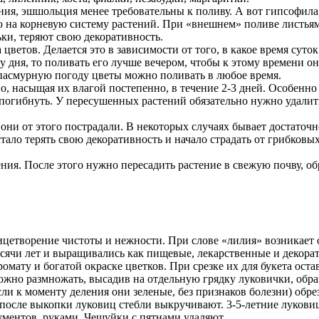
нния, эшшольция менее требовательны к поливу. А вот гипсофила,
 на корневую систему растений. При «внешнем» поливе листьям
ки, теряют свою декоративность.
цветов. Делается это в зависимости от того, в какое время сут
дня, то поливать его лучше вечером, чтобы к этому времени он 
 пасмурную погоду цветы можно поливать в любое время.
, насыщая их влагой постепенно, в течение 2-3 дней. Особенно 
погибнуть. У пересушенных растений обязательно нужно удалит
они от этого пострадали. В некоторых случаях бывает достаточн
стало терять свою декоративность и начало страдать от грибковы
ия. После этого нужно пересадить растение в свежую почву, обр
ицетворение чистоты и нежности. При слове «лилия» возникает 
сячи лет и выращивались как пищевые, лекарственные и декора
омату и богатой окраске цветков. При срезке их для букета оста
ожно размножать, высадив на отдельную грядку луковички, обра
ли к моменту деления они зеленые, без признаков болезни) обрез
после выкопки луковиц стебли выкручивают. 3-5-летние лукови
ументов, руками. Чешуйки с пятнами удаляют.