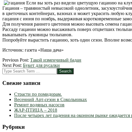
Если вы хоть раз видели цветущую гацанию на клум
Гацания – травянистый невысокий однолетник, засухоустойчив
в цветочных контейнерах, вазонах и может украсить любую клу
гацания с июня по ноябрь, выдерживая коротковременные замор
Для получения раннего цветения можно высевать семена гацании
Рассаду гацании можно высаживать поверх отцветших тюльпанов
выкапывать луковицы тюльпанов.
Попробуйте вырастить гацанию, хоть один сезон. Вполне возмож
Источник: газета «Наша дача»
2012-
Previous Post:
Такой изменчивый бадан
04-
Next Post:
Букет для русалки
04
Search
Свежие записи
Страсти по помидорам.
Весенний Арт-сезон в Сокольниках
Ремонт водяных насосов
ЖАР-ПТИЦА – 2018
После четырех лет падения на оконном рынке ожидается 
Рубрики