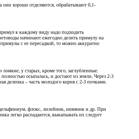
а они хорошо отделяются, обрабатывают 0,1-
примул к каждому виду надо подходить
 цветоводы начинают ежегодно делить примулу на
 примулы с ее пересадкой, то можно аккуратно
 ломкие, у старых, кроме того, заглубленные.
полностью осыпалась, и достают из земли. Через 2-3
я деленка – часть молодого корня с 2-3 почками.
 дельфиниум, флокс, лилейник, нивяник и др. При
ика легко распадаются, выкапывать их следует