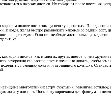
оявляются в пазухах листьев. Их собирают после цветения, когд
и хорошем поливе они к зиме успеют укорениться. При делении 
оки. Иногда, желая быстро размножить какой-либо редкий сорт,
то они не перезимуют. Если нет необходимости совмещать деление
делить ее.
как корни пионов, как и многих других цветов, очень хрупкие и
ею, осторожно его раскачивают с помощью лопаты, чтобы земля 
о поделить с помощью ножа или деревянного колышка. Стандартна
ой.
рневищные многолетники: астру, бузульник, гелениум, астильбу,
трую лопату или нож. Поскольку корневища дельфиниума и нивян