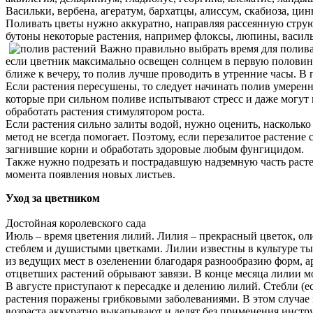
Васильки, вербена, агератум, бархатцы, алиссум, скабиоза, ци
Поливать цветы нужно аккуратно, направляя рассеянную струю
бутоны некоторые растения, например флоксы, люпины, василь
Важно правильно выбрать время для полива 
если цветник максимально освещен солнцем в первую половину 
ближе к вечеру, то полив лучше проводить в утренние часы. В
Если растения пересушены, то следует начинать полив умеренно
которые при сильном поливе испытывают стресс и даже могут 
обработать растения стимулятором роста.
Если растения сильно залиты водой, нужно оценить, насколько 
метод не всегда помогает. Поэтому, если перезалитое растение 
загнившие корни и обработать здоровые любым фунгицидом.
Также нужно подрезать и пострадавшую надземную часть растен
момента появления новых листьев.
Уход за цветником
Достойная королевского сада
Июль – время цветения лилий. Лилия – прекрасный цветок, ол
стеблем и душистыми цветками. Лилии известны в культуре ты
из ведущих мест в озеленении благодаря разнообразию форм, ар
отцветших растений обрывают завязи. В конце месяца лилии м
В августе приступают к пересадке и делению лилий. Стебли (ес
растения поражены грибковыми заболеваниями. В этом случае 
возраста аккуратно выкапывают и делят без применения инстр