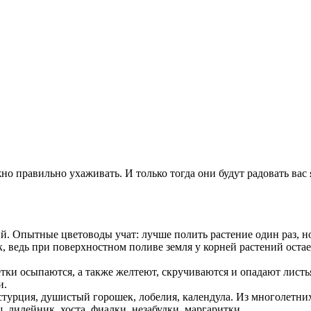
но правильно ухаживать. И только тогда они будут радовать ва
й. Опытные цветоводы учат: лучше полить растение один раз, н
к, ведь при поверхностном поливе земля у корней растений остае
ветки осыпаются, а также желтеют, скручиваются и опадают лист
и.
стурция, душистый горошек, лобелия, календула. Из многолетни
, лилейник, хоста, фиалки, незабудки, маргаритки.