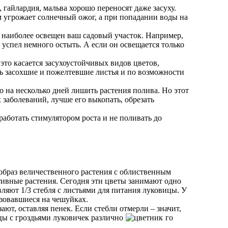
 гайлардия, мальва хорошо переносят даже засуху.
 угрожает солнечный ожог, а при попадании воды на
ок наиболее освещен ваш садовый участок. Например,
успел немного остыть. А если он освещается только
это касается засухоустойчивых видов цветов,
ь засохшие и пожелтевшие листья и по возможности
о на несколько дней лишить растения полива. Но этот
х заболеваний, лучше его выкопать, обрезать
аботать стимулятором роста и не поливать до
образ величественного растения с облиственным
тивные растения. Сегодня эти цветы занимают одно
вляют 1/3 стебля с листьями для питания луковицы. У
зовавшиеся на чешуйках.
ают, оставляя пенек. Если стебли отмерли – значит,
цы с гроздьями луковичек различно
го