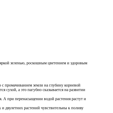
с яркой зеленью, роскошным цветением и здоровым
о с промачиванием земли на глубину корневой
тся сухой, а это пагубно сказывается на развитии
ья. А при перенасыщении водой растения растут и
х и двулетних растений чувствительны к поливу