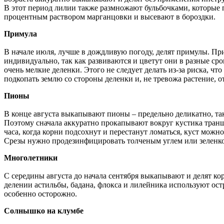
В этот период лилии также размножают бульбочками, которые п
процентным раствором марганцовки и высевают в бороздки.
Примула
В начале июля, лучше в дождливую погоду, делят примулы. Пр
индивидуально, так как развиваются и цветут они в разные ср
очень мелкие деленки. Этого не следует делать из-за риска, ч
подкопать землю со стороны деленки и, не тревожа растение, от
Пионы
В конце августа выкапывают пионы – предельно деликатно, так 
Поэтому сначала аккуратно прокапывают вокруг кустика транш
часа, когда корни подсохнут и перестанут ломаться, куст можн
Срезы нужно продезинфицировать толченым углем или зеленк
Многолетники
С середины августа до начала сентября выкапывают и делят ко
делении астильбы, бадана, флокса и лилейника используют ос
особенно осторожно.
Солнышко на клумбе