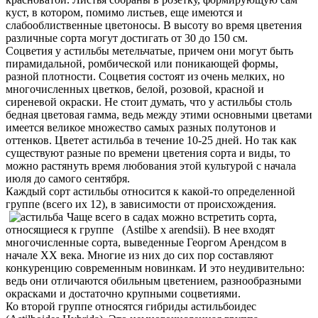
куст, в котором, помимо листьев, еще имеются и
слабооблиственные цветоносы. В высоту во время цветения
различные сорта могут достигать от 30 до 150 см.
Соцветия у астильбы метельчатые, причем они могут быть
пирамидальной, ромбической или поникающей формы,
разной плотности. Соцветия состоят из очень мелких, но
многочисленных цветков, белой, розовой, красной и
сиреневой окраски. Не стоит думать, что у астильбы столь
бедная цветовая гамма, ведь между этими основными цветами
имеется великое множество самых разных полутонов и
оттенков. Цветет астильба в течение 10-25 дней. Но так как
существуют разные по времени цветения сорта и виды, то
можно растянуть время любования этой культурой с начала
июля до самого сентября.
Каждый сорт астильбы относится к какой-то определенной
группе (всего их 12), в зав
исимости от происхождения.
Чаще всего в садах можно встретить сорта,
относящиеся к группе (Astilbe x arendsii). В нее входят
многочисленные сорта, выведенные Георгом Арендсом в
начале XX века. Многие из них до сих пор составляют
конкуренцию современным новинкам. И это неудивительно:
ведь они отличаются обильным цветением, разнообразными
окрасками и достаточно крупными соцветиями.
Ко второй группе относятся гибриды астильбоидес