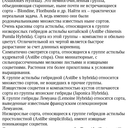
(Astilboides Hybrida). Это немногочисленная группа,
объединяющая старинные, ныне почти не встречающиеся
сорта – Blondine, Floribunda и др. Найти их – практически
нереальная задача. А ведь именно они были
родоначальниками множества известных ныне сортов.
Очень красивы сорта астильбы, относящиеся к группе
низкорослых гибридов астильбы китайской (Astilbe chinensis
Pumila Hybrida). Сорта из этой группы – компактно и обильно
цветут. Отличительной их чертой является быстрое
разрастание за счет длинных корневищ.
Симпатично смотрятся сорта, относящиеся к группе астильбы
кудреватой (Astilbe crispa). Они миниатюрные, с
сильнорассеченными мелкими листьями и изящными
соцветиями. Растения эти более прихотливы к условиям
выращивания.
К группе астильбы гибридной (Astilbe x hybrida) относится
множество сортов, не вошедших в прочие группы.
Изяществом соцветия и компактностью кустов отличаются
сорта из группы японские гибриды (Japonica Hybrida).
К группе гибриды Лемуана (Lemoine Hybrida) от
носятся сорта,
выведенные известным французским селекционером
Лемуаном.
Низкорослые сорта, относящиеся к группе гибридов астильбы
простолистной (Astilbe simplicifolia), имеют изящные
поникающие соцветия.