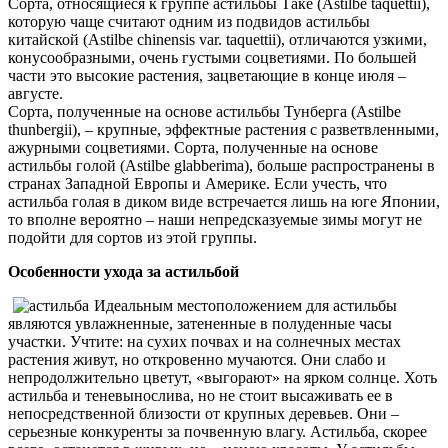
Сорта, относящиеся к группе астильбы Таке (Astilbe taquettii),
которую чаще считают одним из подвидов астильбы
китайской (Astilbe chinensis var. taquettii), отличаются узкими,
конусообразными, очень густыми соцветиями. По большей
части это высокие растения, зацветающие в конце июля –
августе.
Сорта, полученные на основе астильбы Тунберга (Astilbe
thunbergii), – крупные, эффектные растения с разветвленными,
ажурными соцветиями. Сорта, полученные на основе
астильбы голой (Astilbe glabberima), больше распространены в
странах Западной Европы и Америке. Если учесть, что
астильба голая в диком виде встречается лишь на юге Японии,
то вполне вероятно – наши непредсказуемые зимы могут не
подойти для сортов из этой группы.
Особенности ухода за астильбой
Идеальным местоположением для астильбы
являются увлажненные, затененные в полуденные часы
участки. Учтите: на сухих почвах и на солнечных местах
растения живут, но откровенно мучаются. Они слабо и
непродолжительно цветут, «выгорают» на ярком солнце. Хоть
астильба и теневынослива, но не стоит высаживать ее в
непосредственной близости от крупных деревьев. Они –
серьезные конкуренты за почвенную влагу. Астильба, скорее