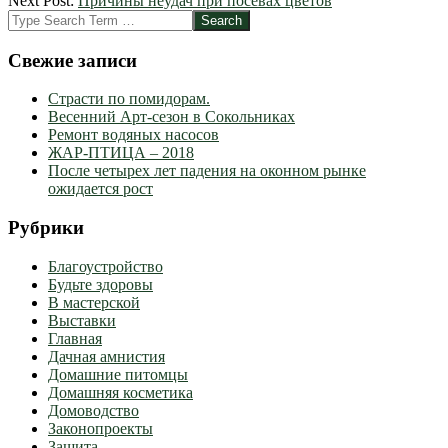
Next Post:
Причины неудач при посевах цветов
02
Search
Свежие записи
Страсти по помидорам.
Весенний Арт-сезон в Сокольниках
Ремонт водяных насосов
ЖАР-ПТИЦА – 2018
После четырех лет падения на оконном рынке
ожидается рост
Рубрики
Благоустройство
Будьте здоровы
В мастерской
Выставки
Главная
Дачная амнистия
Домашние питомцы
Домашняя косметика
Домоводство
Законопроекты
Защита