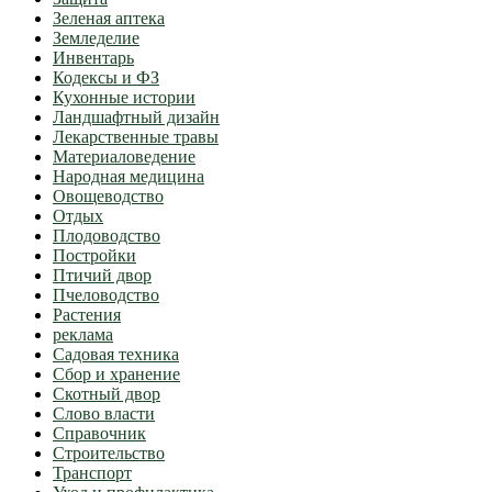
Зеленая аптека
Земледелие
Инвентарь
Кодексы и ФЗ
Кухонные истории
Ландшафтный дизайн
Лекарственные травы
Материаловедение
Народная медицина
Овощеводство
Отдых
Плодоводство
Постройки
Птичий двор
Пчеловодство
Растения
реклама
Садовая техника
Сбор и хранение
Скотный двор
Слово власти
Справочник
Строительство
Транспорт