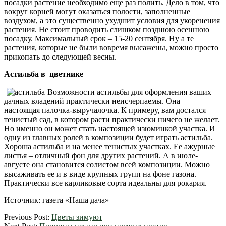
посадки растение необходимо еще раз полить. Дело в том, что
вокруг корней могут оказаться полости, заполненные
воздухом, а это существенно ухудшит условия для укоренения
растения. Не стоит проводить слишком позднюю осеннюю
посадку
. Максимальный срок – 15-20 сентября. Ну а те
растения, которые не были вовремя высажены, можно просто
прикопать до следующей весны.
Астильба в цветнике
Возможности астильбы для оформления ваших
дачных владений практически неисчерпаемы. Она –
настоящая палочка-выручалочка. К примеру, вам достался
тенистый сад, в котором расти практически ничего не желает.
Но именно он может стать настоящей изюминкой участка. И
одну из главных ролей в композиции будет играть астильба.
Хороша астильба и на менее тенистых участках. Ее ажурные
листья – отличный фон для других растений. А в июле-
августе она становится солистом всей композиции. Можно
высаживать ее и в виде крупных групп на фоне газона.
Практически все карликовые сорта идеальны для рокария.
Источник: газета «Наша дача»
2012-
Previous Post:
Цветы зимуют
04-