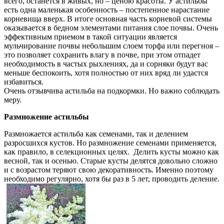
всего, останется в живых, но – ценою красоты. У астильбы
есть одна маленькая особенность – постепенное нарастание
корневища вверх. В итоге основная часть корневой системы
оказывается в бедном элементами питания слое почвы. Очень
эффективным приемом в такой ситуации является
мульчирование почвы небольшим слоем торфа или перегноя –
это позволяет сохранить влагу в почве, при этом отпадет
необходимость в частых рыхлениях, да и сорняки будут вас
меньше беспокоить, хотя полностью от них вряд ли удастся
избавиться.
Очень отзывчива астильба на подкормки. Но важно соблюдать
меру.
Размножение астильбы
Размножается астильба как семенами, так и делением
разросшихся кустов. Но размножение семенами применяется,
как правило, в селекционных целях. Делить кусты можно как
весной, так и осенью. Старые кусты делятся довольно сложно
и с возрастом теряют свою декоративность. Именно поэтому
необходимо регулярно, хотя бы раз в 5 лет, проводить деление.