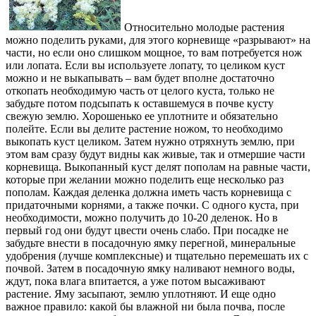
Относительно молодые растения
можно поделить руками, для этого корневище «разрывают» на
части, но если оно слишком мощное, то вам потребуется нож
или лопата. Если вы используете лопату, то целиком куст
можно и не выкапывать – вам будет вполне достаточно
откопать необходимую часть от целого куста, только не
забудьте потом подсыпать к оставшемуся в почве кусту
свежую землю. Хорошенько ее уплотните и обязательно
полейте. Если вы делите растение ножом, то необходимо
выкопать куст целиком. Затем нужно отряхнуть землю, при
этом вам сразу будут видны как живые, так и отмершие части
корневища. Выкопанный куст делят пополам на равные части,
которые при желании можно поделить еще несколько раз
пополам. Каждая деленка должна иметь часть корневища с
придаточными корнями, а также почки. С одного куста, при
необходимости, можно получить до 10-20 деленок. Но в
первый год они будут цвести очень слабо. При посадке не
забудьте внести в посадочную ямку перегной, минеральные
удобрения (лучше комплексные) и тщательно перемешать их с
почвой. Затем в посадочную ямку наливают немного воды,
ждут, пока влага впитается, а уже потом высаживают
растение. Яму засыпают, землю уплотняют. И еще одно
важное правило: какой бы влажной ни была почва, после