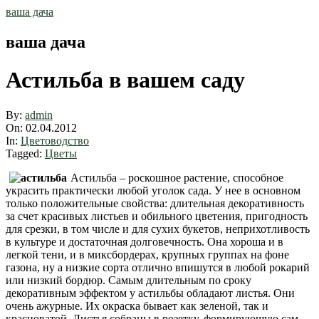
Skip
ваша дача
to
content
ваша дача
Астильба в вашем саду
By:
admin
On:
02.04.2012
In:
Цветоводство
Tagged:
Цветы
Астильба – роскошное растение, способное
украсить практически любой уголок сада. У нее в основном
только положительные свойства: длительная декоративность
за счет красивых листьев и обильного цветения, пригодность
для срезки, в том числе и для сухих букетов, неприхотливость
в культуре и достаточная долговечность. Она хороша и в
легкой тени, и в миксб
ордерах, крупных группах на фоне
газона, ну а низкие сорта отлично впишутся в любой рокарий
или низкий бордюр. Самым длительным по сроку
декоративным эффектом у астильбы обладают листья. Они
очень ажурные. Их окраска бывает как зеленой, так и
красноватой.
Листья собраны в розетку, формирующую сам