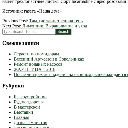
имеет трехлопастные листья. Сорт Incarnadine с ярко-розовыми 
Источник: газета «Наша дача»
2012-
Previous Post:
Там, где таинственная тень
04-
Next Post:
Лимонник. Выращивание и уход
02
Search
Свежие записи
Страсти по помидорам.
Весенний Арт-сезон в Сокольниках
Ремонт водяных насосов
ЖАР-ПТИЦА – 2018
После четырех лет падения на оконном рынке ожидается 
Рубрики
Благоустройство
Будьте здоровы
В мастерской
Выставки
Главная
Дачная амнистия
Домашние питомцы