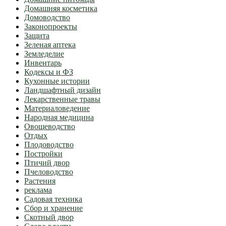
Домашняя косметика
Домоводство
Законопроекты
Защита
Зеленая аптека
Земледелие
Инвентарь
Кодексы и ФЗ
Кухонные истории
Ландшафтный дизайн
Лекарственные травы
Материаловедение
Народная медицина
Овощеводство
Отдых
Плодоводство
Постройки
Птичий двор
Пчеловодство
Растения
реклама
Садовая техника
Сбор и хранение
Скотный двор