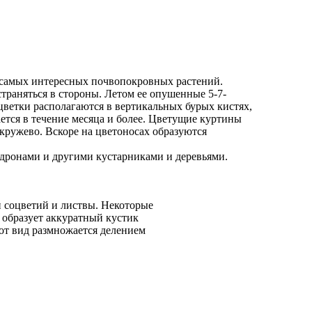
з самых интересных почвопокровных растений.
траняться в стороны. Летом ее опушенные 5-7-
цветки располагаются в вертикальных бурых кистях,
ется в течение месяца и более. Цветущие куртины
кружево. Вскоре на цветоносах образуются
ндронами и другими кустарниками и деревьями.
и соцветий и листвы. Некоторые
 образует аккуратный кустик
от вид размножается делением