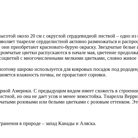
высотой около 20 см с округлой сердцевидной листвой – одно и
зволяет тиарелле сердцелистной активно размножаться и распрос
 они приобретают красновато-бурую окраску. Звездчатые белые 
омчатые цветки распускаются в начале мая, цветение продолжа
 соцветий с многочисленными мелкими цветками, словно живое 
поэтому широко используется для ковровых посадок под рододе
раняется влажность почвы, не прорастают сорняки.
еверной Америки. С предыдущим видом имеет схожесть в строени
тной, но она не дает усов и менее зимостойка. Тиарелла Верри
дчатыми розовыми или белыми цветками с розовым оттенком. Эт
транения в природе – запад Канады и Аляска.