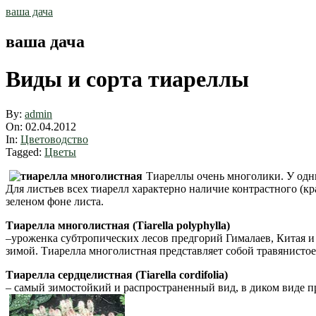
Skip
ваша дача
to
content
ваша дача
Виды и сорта тиареллы
By:
admin
On:
02.04.2012
In:
Цветоводство
Tagged:
Цветы
Тиареллы очень многолики. У одни
Для листьев всех тиарелл характерно наличие контрастного (кр
зеленом фоне листа.
Тиарелла многолистная (Tiarella polyphylla)
–уроженка субтропических лесов предгорий Гималаев, Китая и 
зимой. Тиарелла многолистная представляет собой травянистое
Тиарелла сердцелистная (Tiarella cordifolia)
– самый зимостойкий и распространенный вид, в диком виде п