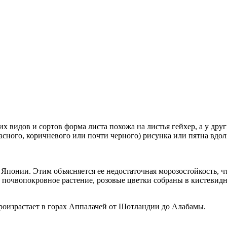
х видов и сортов форма листа похожа на листья гейхер, а у дру
асного, коричневого или почти черного) рисунка или пятна вдол
Японии. Этим объясняется ее недостаточная морозостойкость, ч
 почвопокровное растение, розовые цветки собраны в кистевидн
роизрастает в горах Аппалачей от Шотландии до Алабамы.