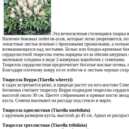
Эта вечнозеленая стелющаяся тиарка 
Наличие боковых побегов-усов, которые легко укореняются, по
лопастные листья зеленые с бронзовыми прожилками, а осенью
возвышающихся над листьями. Белые или бледно-кремовые бахр
сердцелистной тиареллы очень нарядны из-за обилия ажурных
маленькие плодики в виде 2-камерных коробочек с семенами.
Тиарелла сердцелистная предпочитает богатые кислые почвы, 
Благодаря плотному ковру из ее побегов и листьев хорошо сох
Тиарелла Верри (Tiarella wherryi)
в садах встречается реже, в природе растет на юго-востоке С
ботаники считают тиареллу Верри подвидом тиареллы сердцелис
высотой около 30 см. Цветет собранными в прямые кисти звез
куста. Семена высевают на рассаду под стекло в марте.
Тиарелла однолистная (Tiarella unofoliata)
с крупным размером куста, высотой до 45 см. Ареал ее распрос
Тиарелла трехлистная (Tiarella trifoliata)