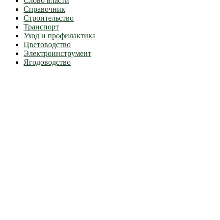
Слово власти
Справочник
Строительство
Транспорт
Уход и профилактика
Цветоводство
Электроинструмент
Ягодоводство