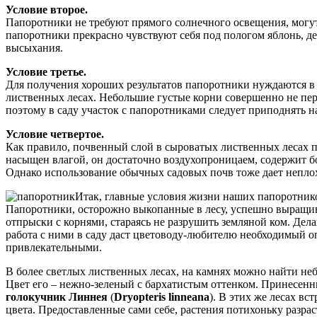
Условие второе.
Папоротники не требуют прямого солнечного освещения, могут 
папоротники прекрасно чувствуют себя под пологом яблонь, де
высыхания.
Условие третье.
Для получения хороших результатов папоротники нуждаются в 
лиственных лесах. Небольшие густые корни совершенно не пере
поэтому в саду участок с папоротниками следует приподнять 
Условие четвертое.
Как правило, почвенный слой в сыроватых лиственных лесах п
насыщен влагой, он достаточно воздухопроницаем, содержит б
Однако использование обычных садовых почв тоже дает неплох
Итак, главные условия жизни наших папоротников
Папоротники, осторожно выкопанные в лесу, успешно выращив
отпрыски с корнями, стараясь не разрушить земляной ком. Де
работа с ними в саду даст цветоводу-любителю необходимый о
привлекательными.
В более светлых лиственных лесах, на камнях можно найти н
Цвет его – нежно-зеленый с бархатистым оттенком. Принесенны
голокучник Линнея
(
Dryopteris linneana
). В этих же лесах вс
цвета. Предоставленные сами себе, растения потихоньку разрас