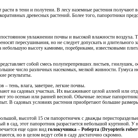
расти в тени и полутени. В лесу наземные растения получают вс
коративных древесных растений. Более того, папоротники предо
постоянном увлажнении почвы и высокой влажности воздуха. Та
носят пересушивания, но не следует допускать и длительного за
на небольшую высоту камнями, поребриками, известковыми плит
редставляет собой смесь полуперепревших листьев, гнилушек, о
ольшое число различных насекомых, мелкой живности. Гумуса не
ие результаты.
 – тень, влага, заветрие, легкие почвы.
ают на садовых участках. Их высаживают целой аллеей или от
лают это осенью или ранней весной. Обычные лесные папоротник
пыт. В садовых условиях растения приобретают большие размер
ебольшой, высотой 15 см папоротничек с дважды перистораздел
й в сад, этот папоротник разрастается небольшой куртиной. У н
тречается еще один вид
голокучника – Роберта
(
Dryopteris rober
таются, но в целом ведут себя в саду достаточно скромно.