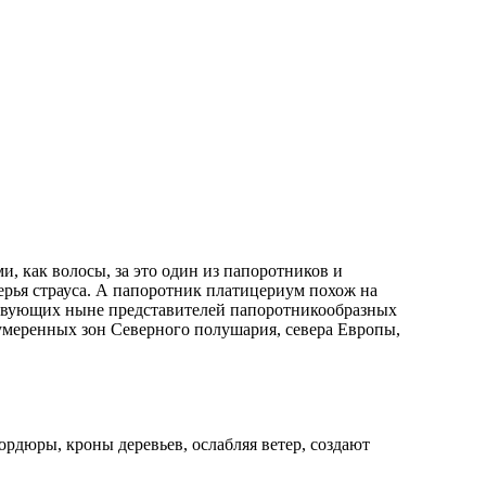
и, как волосы, за это один из папоротников и
перья страуса. А папоротник платицериум похож на
ствующих ныне представителей папоротникообразных
 умеренных зон Северного полушария, севера Европы,
ордюры, кроны деревьев, ослабляя ветер, создают