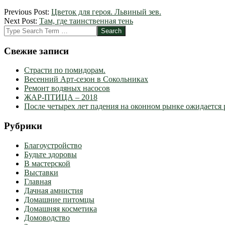
2012-
Previous Post:
Цветок для героя. Львиный зев.
04-
Next Post:
Там, где таинственная тень
02
Search
Свежие записи
Страсти по помидорам.
Весенний Арт-сезон в Сокольниках
Ремонт водяных насосов
ЖАР-ПТИЦА – 2018
После четырех лет падения на оконном рынке ожидается 
Рубрики
Благоустройство
Будьте здоровы
В мастерской
Выставки
Главная
Дачная амнистия
Домашние питомцы
Домашняя косметика
Домоводство