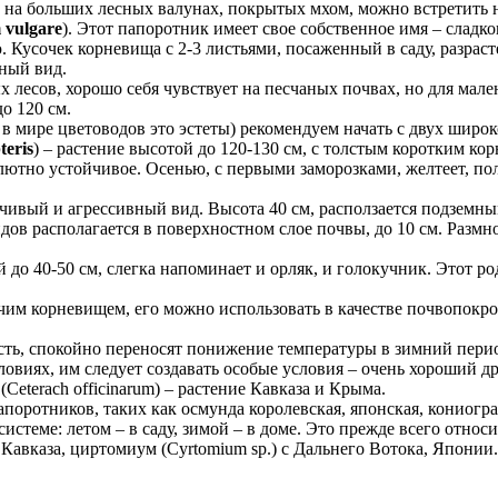
, на больших лесных валунах, покрытых мхом, можно встретить
 vulgare
). Этот папоротник имеет свое собственное имя – сладк
Кусочек корневища с 2-3 листьями, посаженный в саду, разрасте
ный вид.
ых лесов, хорошо себя чувствует на песчаных почвах, но для мале
о 120 см.
 мире цветоводов это эстеты) рекомендуем начать с двух широк
teris
) – растение высотой до 120-130 см, с толстым коротким к
олютно устойчивое. Осенью, с первыми заморозками, желтеет, по
йчивый и агрессивный вид. Высота 40 см, расползается подземны
идов располагается в поверхностном слое почвы, до 10 см. Разм
й до 40-50 см, слегка напоминает и орляк, и голокучник. Этот род
им корневищем, его можно использовать в качестве почвопокро
, спокойно переносят понижение температуры в зимний период 
словиях, им следует создавать особые условия – очень хороший
(Ceterach officinarum) – растение Кавказа и Крыма.
поротников, таких как осмунда королевская, японская, кониогра
теме: летом – в саду, зимой – в доме. Это прежде всего относ
с Кавказа, циртомиум (Cyrtomium sp.) с Дальнего Вотока, Японии