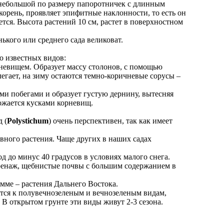
 небольшой по размеру папоротничек с длинным
окорень, проявляет эпифитные наклонности, то есть он
тся. Высота растений 10 см, растет в поверхностном
нького или среднего сада великоват.
о известных видов:
орневищем. Образует массу столонов, с помощью
легает, на зиму остаются темно-коричневые сорусы –
ми побегами и образует густую дернину, вытесняя
ножается кусками корневищ.
 (
Polystichum
) очень перспективен, так как имеет
вного растения. Чаще других в наших садах
до минус 40 градусов в условиях малого снега.
 дренаж, щебнистые почвы с большим содержанием в
мме – растения Дальнего Востока.
ится к полувечнозеленым и вечнозеленым видам,
. В открытом грунте эти виды живут 2-3 сезона.