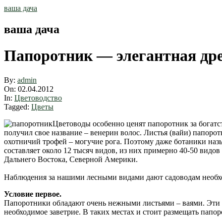
Skip
ваша дача
to
content
ваша дача
Папоротник — элегантная др
By:
admin
On:
02.04.2012
In:
Цветоводство
Tagged:
Цветы
Цветоводы особенно ценят папоротник за богатст
получил свое название – венерин волос. Листья (вайи) папоро
охотничий трофей – могучие рога. Поэтому даже ботаники на
составляет около 12 тысяч видов, из них примерно 40-50 видо
Дальнего Востока, Северной Америки.
Наблюдения за нашими лесными видами дают садоводам необхо
Условие первое.
Папоротники обладают очень нежными листьями – ваями. Эти ра
необходимое заветрие. В таких местах и стоит размещать папо