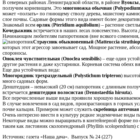
В северных районах Ленинградской области, в районе
Вуоксы
ползучим корневищем. Это
многоножка обычная
(
Polypodium
может «ползать» по гниющему стволу дерева, мшистому камню. 
слое почвы. Садовые формы этого вида имеют более декоратив
Знакомый всем
орляк
(
Pteridium aquifolium
) – растение светл
Кочедыжник
встречается в наших лесах повсеместно. Высота д
Начинающим любителям папоротников (вне всякого сомнения, в
Страусник обыкновенный
(
Matteuccia struthiop
которых этот агрессор завоевывает сад. Мощное растение, абс
спороносы.
Оноклея чувствительная
(
Onoclea sensibilis
) – еще один усто
другие растения и даже кустарники. Корневая система обеих в
Еще два устойчивых вида:
Многорядник трехраздельный
(
Polystichum tripteron
) высото
много садовых форм.
Денштедция – невысокий (20 см) папоротник с длинным ползуч
встречается
денштедция волосистая
(
Dennstaedtia hirsuta
).
Все перечисленные выше виды проявили хорошую выживаемость
В случае вовлечения в сад видов, произрастающих в горных у
почве кальция. Примером может служить
скребница аптечная
Очень интересно ввести в культуру редкие эндемичные виды па
Некоторые виды можно выращивать в контейнерной форме по сис
таким как листовник сколопендровый (Phyllitis scolopendrium) 
Источник: газета «Наша дача». Выпуск № 24 (227)