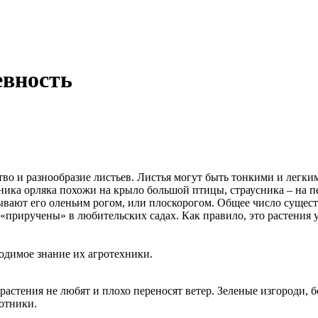
евность
во и разнообразие листьев. Листья могут быть тонкими и легким
тника орляка похожи на крыло большой птицы, страусника – на 
зывают его оленьим рогом, или плоскорогом. Общее число суще
в «приручены» в любительских садах. Как правило, это растения
димое знание их агротехники.
стения не любят и плохо переносят ветер. Зеленые изгороди, б
ротники.