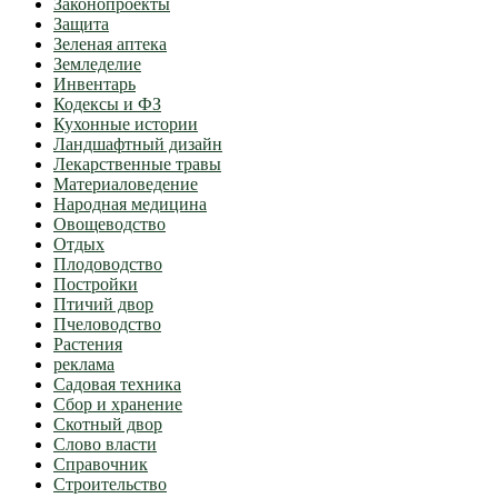
Законопроекты
Защита
Зеленая аптека
Земледелие
Инвентарь
Кодексы и ФЗ
Кухонные истории
Ландшафтный дизайн
Лекарственные травы
Материаловедение
Народная медицина
Овощеводство
Отдых
Плодоводство
Постройки
Птичий двор
Пчеловодство
Растения
реклама
Садовая техника
Сбор и хранение
Скотный двор
Слово власти
Справочник
Строительство