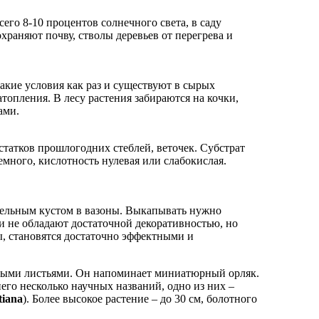
его 8-10 процентов солнечного света, в саду
храняют почву, стволы деревьев от перегрева и
кие условия как раз и существуют в сырых
топления. В лесу растения забираются на кочки,
ами.
статков прошлогодних стеблей, веточек. Субстрат
много, кислотность нулевая или слабокислая.
дельным кустом в вазоны. Выкапывать нужно
и не обладают достаточной декоративностью, но
ы, становятся достаточно эффектными и
ьными листьями. Он напоминает миниатюрный орляк.
его несколько научных названий, одно из них –
tiana
). Более высокое растение – до 30 см, болотного