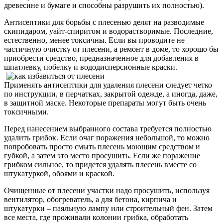
древесине и бумаге и способны разрушить их полностью).
Антисептики для борьбы с плесенью делят на разводимые
скипидаром, уайт-спиритом и водорастворимые. Последние,
естественно, менее токсичны. Если вы проводите не
частичную очистку от плесени, а ремонт в доме, то хорошо бы
приобрести средство, предназначенное для добавления в
шпатлевку, побелку и вододисперсионные краски.
Применять антисептики для удаления плесени следует четко
по инструкции, в перчатках, закрытой одежде, а иногда, даже,
в защитной маске. Некоторые препараты могут быть очень
токсичными.
Перед нанесением выбранного состава требуется полностью
удалить грибок. Если очаг поражения небольшой, то можно
попробовать просто смыть плесень моющим средством и
губкой, а затем это место просушить. Если же поражение
грибком сильное, то придется удалять плесень вместе со
штукатуркой, обоями и краской.
Очищенные от плесени участки надо просушить, используя
вентилятор, обогреватель, а для бетона, кирпича и
штукатурки – паяльную лампу или строительный фен. Затем
все места, где проживали колонии грибка, обработать