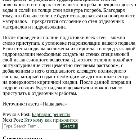
поверхности и в порах стен вашего погреба перекроют доступ
воды и солей из толщи стен вовнутрь погреба. Благодаря
тому, что больше соли не будут откладываться на поверхности
материалов – прекратится отслоение со стен отделочных
материалов и гидроизоляции.
После проведения полной подготовки всех стен – можно
смело приступать к установке гидроизоляции вашего подвала.
Если стены подвала выложены из кирпича, то перед укладкой
гидроизоляции необходимо создать на стенах специальный
слой из адгезионного вещества. Для этого отлично подойдет
оштукатуривание стен цементно-песчаным раствором, с
добавлением в него специального клеящего полимерного
состава, который создаст необходимые адгезионные центры
на поверхности кирпичной кладки. После данной операции
гидроизоляция будет надежно держаться и можно смело
приступать к отделочным работам.
Источник: газета «Наша дача»
2012-
Previous Post:
Барбарис рецепты
12-
Next Post:
Кто кому как приходится
11
Search
Свежие записи