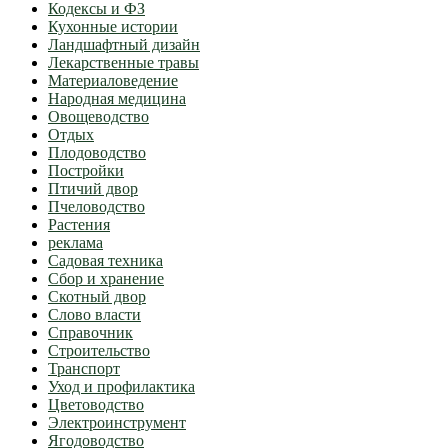
Кодексы и ФЗ
Кухонные истории
Ландшафтный дизайн
Лекарственные травы
Материаловедение
Народная медицина
Овощеводство
Отдых
Плодоводство
Постройки
Птичий двор
Пчеловодство
Растения
реклама
Садовая техника
Сбор и хранение
Скотный двор
Слово власти
Справочник
Строительство
Транспорт
Уход и профилактика
Цветоводство
Электроинструмент
Ягодоводство