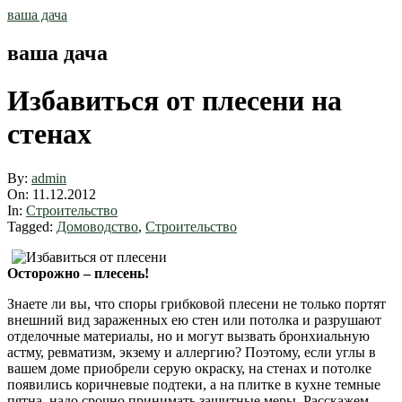
Skip
ваша дача
to
content
ваша дача
Избавиться от плесени на
стенах
By:
admin
On:
11.12.2012
In:
Строительство
Tagged:
Домоводство
,
Строительство
Осторожно – плесень!
Знаете ли вы, что споры грибковой плесени не только портят
внешний вид зараженных ею стен или потолка и разрушают
отделочные материалы, но и могут вызвать бронхиальную
астму, ревматизм, экзему и аллергию? Поэтому, если углы в
вашем доме приобрели серую окраску, на стенах и потолке
появились коричневые подтеки, а на плитке в кухне темные
пятна, надо срочно принимать защитные меры. Расскажем,