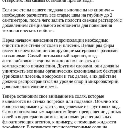
отверстия, тем самым остановив приток воды.
Если же стены вашего подвала выполнены из кирпича –
необходимо расчистить все старые швы на глубину до 2
сантиметров, после чего залить полости свежим раствором с
добавлением специального компонента для повышения
технологических свойств.
Перед началом нанесения гидроизоляции необходимо
очистить все стены от солей и плесени. Целый ряд фирм
имеет в своем наличии санирующие материалы с разными
названиями. Самый оптимальный вариант, когда
антигрибковые средства можно использовать для
комплексного применения. Другими словами, они должны
уничтожать все виды органических колониальных бактерий
(грибковая плесень, водоросли и так далее), а их действие
должно распространяться на уровне спор и микробактерий
довольно длительное время.
Теперь остановим свое внимание на солях, которые
выделяются на стенах погребов или подвалов. Обычно это
водорастворимые сульфаты, выделяемые из грунтовых вод.
Самым оптимальным вариантом будет превращение данных
солей в водонерастворимые, при помощи специальных
флюатирующих агентов, к примеру, с помощью жидкости
эско-флюат. В результате труднорастворимые соли на