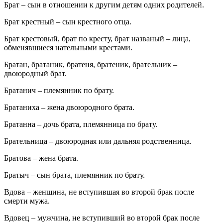
Брат – сын в отношении к другим детям одних родителей.
Брат крестный – сын крестного отца.
Брат крестовый, брат по кресту, брат названый – лица,
обменявшиеся нательными крестами.
Братан, братаник, братеня, братеник, брательник –
двоюродный брат.
Братанич – племянник по брату.
Братаниха – жена двоюродного брата.
Братанна – дочь брата, племянница по брату.
Брательница – двоюродная или дальняя родственница.
Братова – жена брата.
Братыч – сын брата, племянник по брату.
Вдова – женщина, не вступившая во второй брак после
смерти мужа.
Вдовец – мужчина, не вступивший во второй брак после