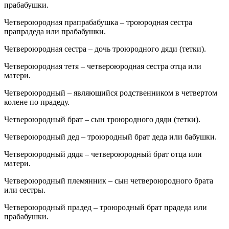
прабабушки.
Четвероюродная прапрабабушка – троюродная сестра
прапрадеда или прабабушки.
Четвероюродная сестра – дочь троюродного дяди (тетки).
Четвероюродная тетя – четвероюродная сестра отца или
матери.
Четвероюродный – являющийся родственником в четвертом
колене по прадеду.
Четвероюродный брат – сын троюродного дяди (тетки).
Четвероюродный дед – троюродный брат деда или бабушки.
Четвероюродный дядя – четвероюродный брат отца или
матери.
Четвероюродный племянник – сын четвероюродного брата
или сестры.
Четвероюродный прадед – троюродный брат прадеда или
прабабушки.