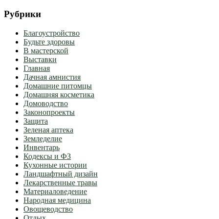
Рубрики
Благоустройство
Будьте здоровы
В мастерской
Выставки
Главная
Дачная амнистия
Домашние питомцы
Домашняя косметика
Домоводство
Законопроекты
Защита
Зеленая аптека
Земледелие
Инвентарь
Кодексы и ФЗ
Кухонные истории
Ландшафтный дизайн
Лекарственные травы
Материаловедение
Народная медицина
Овощеводство
Отдых