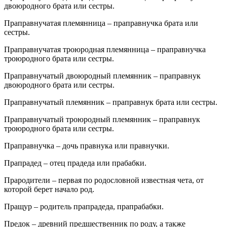
двоюродного брата или сестры.
Праправнучатая племянница – праправнучка брата или
сестры.
Праправнучатая троюродная племянница – праправнучка
троюродного брата или сестры.
Праправнучатый двоюродный племянник – праправнук
двоюродного брата или сестры.
Праправнучатый племянник – праправнук брата или сестры.
Праправнучатый троюродный племянник – праправнук
троюродного брата или сестры.
Праправнучка – дочь правнука или правнучки.
Прапрадед – отец прадеда или прабабки.
Прародители – первая по родословной известная чета, от
которой берет начало род.
Пращур – родитель прапрадеда, прапрабабки.
Предок – древний предшественник по роду, а также