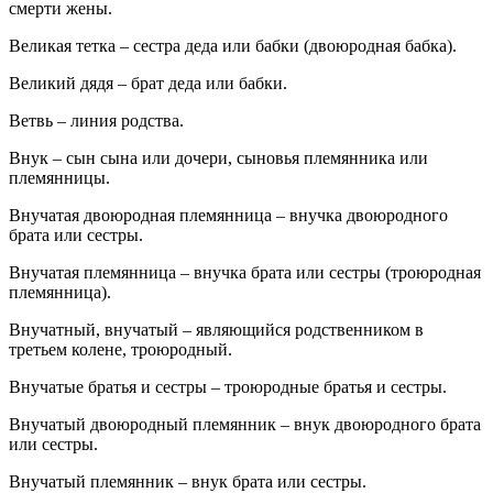
смерти жены.
Великая тетка – сестра деда или бабки (двоюродная бабка).
Великий дядя – брат деда или бабки.
Ветвь – линия родства.
Внук – сын сына или дочери, сыновья племянника или
племянницы.
Внучатая двоюродная племянница – внучка двоюродного
брата или сестры.
Внучатая племянница – внучка брата или сестры (троюродная
племянница).
Внучатный, внучатый – являющийся родственником в
третьем колене, троюродный.
Внучатые братья и сестры – троюродные братья и сестры.
Внучатый двоюродный племянник – внук двоюродного брата
или сестры.
Внучатый племянник – внук брата или сестры.