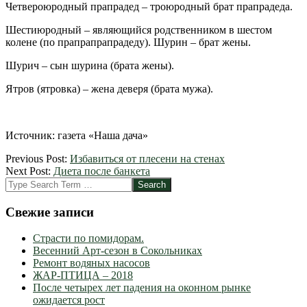
Четвероюродный прапрадед – троюродный брат прапрадеда.
Шестиюродный – являющийся родственником в шестом
колене (по прапрапрапрадеду). Шурин – брат жены.
Шурич – сын шурина (брата жены).
Ятров (ятровка) – жена деверя (брата мужа).
Источник: газета «Наша дача»
2013-
Previous Post:
Избавиться от плесени на стенах
01-
Next Post:
Диета после банкета
09
Search
Свежие записи
Страсти по помидорам.
Весенний Арт-сезон в Сокольниках
Ремонт водяных насосов
ЖАР-ПТИЦА – 2018
После четырех лет падения на оконном рынке
ожидается рост