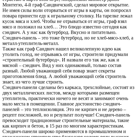
Монтегю, 4-й граф Сандвичский, сделал мировое открытие.
Не имея силы воли оторваться от игры в карты, он попросил
повара принести еду к игральному столику. На тарелке лежал
кусок мяса и хлеб. Чтобы не отрываться от игры, граф взял
мясо и положил на хлеб… Это блюдо известно сегодня как
сэндвич. А у нас как бутерброд. Вкусно и питательно.
Сэндвич-панель – это тоже бутерброд, но не хлеб-мясо-хлеб, а
металл-утеплитель-металл.
Также как граф Сандвич нашел великолепную идею как
утолить голод, не отрываясь от игры, строители придумали
«строительный бутерброд». И назвали его так же, как и
мясной – сэндвич. Вид у них одинаковый, только состав
разный. Любой уважающий себя повар знает секреты
приготовления блюд. А любой уважающий себя строитель
знает, из чего лучше строить.
Сэндвич-панели сделаны без каркаса, трехслойные, состоят из
двух металлических листов, между которыми размещен
утеплитель, практически ничего не весят и занимают очень
мало места в помещении. Главное достоинство сэндвич-
панелей – это теплоизоляция. Это не кирпич и не дерево –
рецепт посложней, но и результат получше! Сэндвич-панель
превосходит традиционные строительные материалы, такие
как кирпич и бетон, в 15 раз по многим характеристикам.
Сэндвич-панели широко применяются в промышленном и
гражданском строительстве благодаря целому ряду высоких