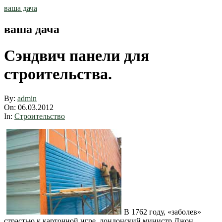
Skip
ваша дача
to
content
ваша дача
Сэндвич панели для
строительства.
By:
admin
On:
06.03.2012
In:
Строительство
В 1762 году, «заболев»
страстью к карточной игре, лондонский министр Джон