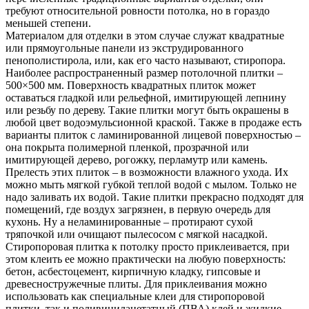
требуют относительной ровности потолка, но в гораздо
меньшей степени.
Материалом для отделки в этом случае служат квадратные
или прямоугольные панели из экструдированного
пенополистирола, или, как его часто называют, стиропора.
Наиболее распространенный размер потолочной плитки –
500×500 мм. Поверхность квадратных плиток может
оставаться гладкой или рельефной, имитирующей лепнину
или резьбу по дереву. Такие плитки могут быть окрашены в
любой цвет водоэмульсионной краской. Также в продаже есть
варианты плиток с ламинированной лицевой поверхностью –
она покрыта полимерной пленкой, прозрачной или
имитирующей дерево, рогожку, перламутр или камень.
Прелесть этих плиток – в возможности влажного ухода. Их
можно мыть мягкой губкой теплой водой с мылом. Только не
надо заливать их водой. Такие плитки прекрасно подходят для
помещений, где воздух загрязнен, в первую очередь для
кухонь. Ну а неламинированные – протирают сухой
тряпочкой или очищают пылесосом с мягкой насадкой.
Стиропоровая плитка к потолку просто приклеивается, при
этом клеить ее можно практически на любую поверхность:
бетон, асбестоцемент, кирпичную кладку, гипсовые и
древесностружечные плиты. Для приклеивания можно
использовать как специальные клеи для стиропоровой
плитки, так и поливинилацетатный (ПВА) клей и жидкие