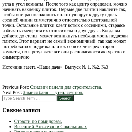
угла в угол комнаты. После того как центр определен, можно
начинать наклейку плиток. Первые две плитки наклейте так,
чтобы они расположились вплотную друг к другу вдоль
средней линии симметрично относительно центральной
точки. Остальные плитки клеят встык с соседними, стараясь
избежать смещения их относительно друг друга. Когда вы
дойдете до стены, может возникнуть необходимость подрезки
плиток. Этот вариант не самый экономичный, так как может
потребоваться подрезка плиток со всех четырех сторон
комнаты, но в результате все они располагаются аккуратно и
симметрично.
Источник газета «Наша дача». Выпуск № 1, №2, №3
2012-
Previous Post:
Сэндвич панели для строительства.
03-
Next Post:
Зимняя баня — утепляем пол.
06
Search
Свежие записи
Страсти по помидорам.
Весенний Арт-сезон в Сокольниках
Ремонт водяных насосов