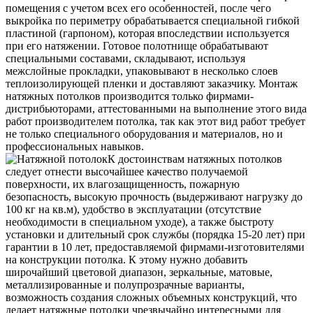
помещения с учетом всех его особенностей, после чего
выкройка по периметру обрабатывается специальной гибкой
пластиной (гарпоном), которая впоследствии используется
при его натяжении. Готовое полотнище обрабатывают
специальными составами, складывают, используя
межслойные прокладки, упаковывают в несколько слоев
теплоизолирующей пленки и доставляют заказчику. Монтаж
натяжных потолков производится только фирмами-
дистрибьюторами, аттестованными на выполнение этого вида
работ производителем потолка, так как этот вид работ требует
не только специального оборудования и материалов, но и
профессиональных навыков.
К достоинствам натяжных потолков
следует отнести высочайшее качество получаемой
поверхности, их влагозащищенность, пожарную
безопасность, высокую прочность (выдерживают нагрузку до
100 кг на кв.м), удобство в эксплуатации (отсутствие
необходимости в специальном уходе), а также быстроту
установки и длительный срок службы (порядка 15-20 лет) при
гарантии в 10 лет, предоставляемой фирмами-изготовителями
на конструкции потолка. К этому нужно добавить
широчайший цветовой диапазон, зеркальные, матовые,
металлизированные и полупрозрачные варианты,
возможность создания сложных объемных конструкций, что
делает натяжные потолки чрезвычайно интересными для