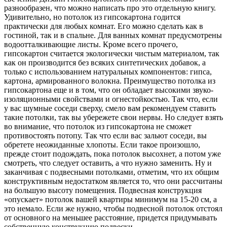
разнообразен, что можно написать про это отдельную книгу.
Удивительно, но потолок из гипсокартона годится
практически для любых комнат. Его можно сделать как в
гостиной, так и в спальне. Для ванных комнат предусмотрены
водоотталкивающие листы. Кроме всего прочего,
гипсокартон считается экологически чистым материалом, так
как он производится без всяких синтетических добавок, а
только с использованием натуральных компонентов: гипса,
картона, армированного волокна. Преимущество потолка из
гипсокартона еще и в том, что он обладает высокими звуко­
изоляционными свойствами и огнестойкостью. Так что, если
у вас шумные соседи сверху, смело вам рекомендуем ставить
такие потолки, так вы убережете свои нервы. Но следует взять
во внимание, что потолок из гипсокартона не сможет
противостоять потопу. Так что если вас зальют соседи, вы
обретете неожиданные хлопоты. Если такое произошло,
прежде стоит подождать, пока потолок высохнет, а потом уже
смотреть, что следует оставить, а что нужно заменить. Ну и
заканчивая с подвесными потолками, отметим, что их общим
конструктивным недостатком является то, что они рассчитаны
на большую высоту помещения. Подвесная конструкция
«опускает» потолок вашей квартиры минимум на 15-20 см, а
это немало. Если же нужно, чтобы подвесной потолок отстоял
от основного на меньшее расстояние, придется придумывать
собственную конструкцию подвески.