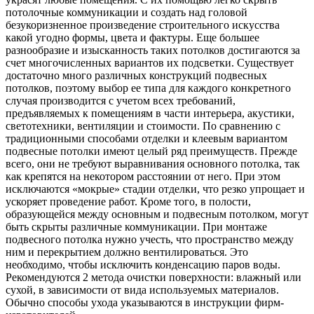
потолочные коммуникации и создать над головой
безукоризненное произведение строительного искусства
какой угодно формы, цвета и фактуры. Еще большее
разнообразие и изысканность таких потолков достигаются за
счет многочисленных вариантов их подсветки. Существует
достаточно много различных конструкций подвесных
потолков, поэтому выбор ее типа для каждого конкретного
случая производится с учетом всех требований,
предъявляемых к помещениям в части интерьера, акустики,
светотехники, вентиляции и стоимости. По сравнению с
традиционными способами отделки и клеевым вариантом
подвесные потолки имеют целый ряд преимуществ. Прежде
всего, они не требуют выравнивания основного потолка, так
как крепятся на некотором расстоянии от него. При этом
исключаются «мокрые» стадии отделки, что резко упрощает и
ускоряет проведение работ. Кроме того, в полости,
образующейся между основным и подвесным потолком, могут
быть скрыты различные коммуникации. При монтаже
подвесного потолка нужно учесть, что пространство между
ним и перекрытием должно вентилироваться. Это
необходимо, чтобы исключить конденсацию паров воды.
Рекомендуются 2 метода очистки поверхности: влажный или
сухой, в зависимости от вида используемых материалов.
Обычно способы ухода указываются в инструкции фирм-