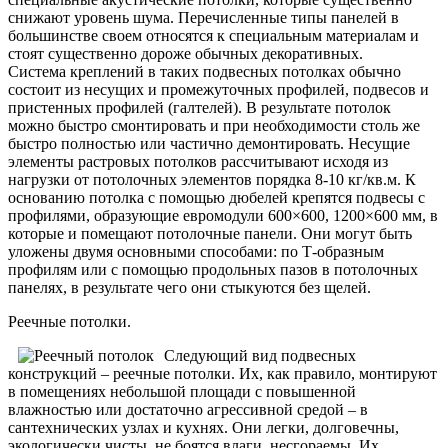
снижают уровень шума. Перечисленные типы панелей в
большинстве своем относятся к специальным материалам и
стоят существенно дороже обычных декоративных.
Система креплений в таких подвесных потолках обычно
состоит из несущих и промежуточных профилей, подвесов и
пристенных профилей (галтелей). В результате потолок
можно быстро смонтировать и при необходимости столь же
быстро полностью или частично демонтировать. Несущие
элементы растровых потолков рассчитывают исходя из
нагрузки от потолочных элементов порядка 8-10 кг/кв.м. К
основанию потолка с помощью дюбелей крепятся подвесы с
профилями, образующие евромодули 600×600, 1200×600 мм, в
которые и помещают потолочные панели. Они могут быть
уложены двумя основными способами: по Т-образным
профилям или с помощью продольных пазов в потолочных
панелях, в результате чего они стыкуются без щелей.
Реечные потолки.
Следующий вид подвесных
конструкций – реечные потолки. Их, как правило, монтируют
в помещениях небольшой площади с повышенной
влажностью или достаточно агрессивной средой – в
сантехнических узлах и кухнях. Они легки, долговечны,
экологически чисты, не боятся влаги, несгораемы. Их