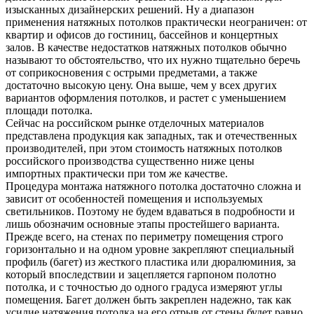
изысканных дизайнерских решений. Ну а диапазон
применения натяжных потолков практически неограничен: от
квартир и офисов до гостиниц, бассейнов и концертных
залов. В качестве недостатков натяжных потолков обычно
называют то обстоятельство, что их нужно тщательно беречь
от соприкосновения с острыми предметами, а также
достаточно высокую цену. Она выше, чем у всех других
вариантов оформления потолков, и растет с уменьшением
площади потолка.
Сейчас на российском рынке отделочных материалов
представлена продукция как западных, так и отечественных
производителей, при этом стоимость натяжных потолков
российского производства существенно ниже цены
импортных практически при том же качестве.
Процедура монтажа натяжного потолка достаточно сложна и
зависит от особенностей помещения и используемых
светильников. Поэтому не будем вдаваться в подробности и
лишь обозначим основные этапы простейшего варианта.
Прежде всего, на стенах по периметру помещения строго
горизонтально и на одном уровне закрепляют специальный
профиль (багет) из жесткого пластика или дюралюминия, за
который впоследствии и зацепляется гарпоном полотно
потолка, и с точностью до одного градуса измеряют углы
помещения. Багет должен быть закреплен надежно, так как
усилие натяжения потолка на его отрыв от стены будет равно