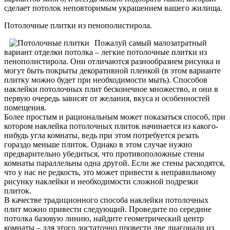
сделает потолок неповторимым украшением вашего жилища.
Потолочные плитки из пенополистирола.
Пожалуй самый малозатратный
вариант отделки потолка – легкие потолочные плитки из
пенополистирола. Они отличаются разнообразием рисунка и
могут быть покрыты декоративной пленкой (в этом варианте
плитку можно будет при необходимости мыть). Способов
наклейки потолочных плит бесконечное множество, и они в
первую очередь зависят от желания, вкуса и особенностей
помещения.
Более простым и рациональным может показаться способ, при
котором наклейка потолочных плиток начинается из какого-
нибудь угла комнаты, ведь при этом потребуется резать
гораздо меньше плиток. Однако в этом случае нужно
предварительно убедиться, что противоположные стены
комнаты параллельны одна другой. Если же стены расходятся,
что у нас не редкость, это может привести к неправильному
рисунку наклейки и необходимости сложной подрезки
плиток.
В качестве традиционного способа наклейки потолочных
плит можно привести следующий. Проведите по середине
потолка базовую линию, найдите геометрический центр
комнаты – для этого достаточно провести две диагонали из