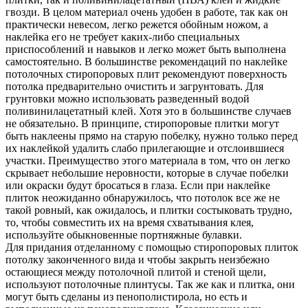
гвозди. В целом материал очень удобен в работе, так как он
практически невесом, легко режется обойным ножом, а
наклейка его не требует каких-либо специальных
приспособлений и навыков и легко может быть выполнена
самостоятельно. В большинстве рекомендаций по наклейке
потолочных стиропоровых плит рекомендуют поверхность
потолка предварительно очистить и загрунтовать. Для
грунтовки можно использовать разведенный водой
поливинилацетатный клей. Хотя это в большинстве случаев
не обязательно. В принципе, стиропоровые плитки могут
быть наклеены прямо на старую побелку, нужно только перед
их наклейкой удалить слабо прилегающие и отслоившиеся
участки. Преимущество этого материала в том, что он легко
скрывает небольшие неровности, которые в случае побелки
или окраски будут бросаться в глаза. Если при наклейке
плиток неожиданно обнаружилось, что потолок все же не
такой ровный, как ожидалось, и плитки состыковать трудно,
то, чтобы совместить их на время схватывания клея,
используйте обыкновенные портняжные булавки.
Для придания отделанному с помощью стиропоровых плиток
потолку законченного вида и чтобы закрыть неизбежно
остающиеся между потолочной плитой и стеной щели,
используют потолочные плинтусы. Так же как и плитка, они
могут быть сделаны из пенополистирола, но есть и