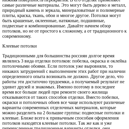
самые различные материалы. Это могут быть дерево и металл,
природный камень и зеркала, минераловатные и полимерные
плиты, краска, ткань, обои и многое другое. Потолки могут
быть крашеные, оклеенные, натяжные, подшивные,
подвесные и комбинированные. Давайте начнем обзор
потолков, но не от простого к сложному, а от традиционного к
современному.
Клеевые потолки
Традиционными для большинства россиян долгое время
являлись 3 вида отделки потолков: побелка, окраска и оклейка
потолочными обоями. Если потолок уже выровняли, то
никаких затруднений с выполнением этих работ при наличии
определенного опыта возникать не должно. Другое дело, что
работы эти достаточно трудоемки, а получаемый результат не
удивит друзей и знакомых. Именно поэтому в последнее
время все больше людей при ремонте своего жилища
отказываются от таких способов отделки. Вместо побелки,
окраски и потолочных обоев все чаще используют различные
варианты современных отделочных материалов, которые
можно разделить на 2 большие группы: подвесные потолки и
клеевые. Ближе всего к привычным способам оформления
потолков находятся клеевые потолки. Так же как и уже
перечисленные традиционные варианты отделки, они