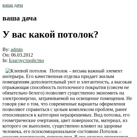
Skip
ваша дача
to
content
ваша дача
У вас какой потолок?
By:
admin
On:
06.03.2012
In:
Благоустройство
Потолок – весьма важный элемент
интерьера. Его качественная отделка придает жилым
помещениям дополнительный уют и элегантность, а высокая
отражающая способность потолочного покрытия (совсем не
обязательно белого) позволяет существенно экономить на
электроэнергии, затрачиваемой на освещение помещения. Не
говоря уже о том, что современные варианты оформления
позволяют справиться с целым комплексом проблем, ранее
относившихся к категории неразрешимых. Вид потолка, его
геометрические очертания, цвет поверхности, материал, из
которого он выполнен, существенно влияют на здоровье
человека, его психоэмоциональное состояние.Потолок –
нижняя поверхность перекрытия. В его отделке применяют