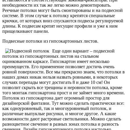
необходимости их так же легко можно демонтировать.
Реечные потолки могут быть смонтированы и на подвесной
системе. В этом случае к потолку крепятся специальные
крючки, от которых вниз спускаются подвесы регулируемой
длины. К подвесам крепят несущие профили и уже к ним
прищелкивают панели.
Подвесные потолки из гипсокартонных листов.
Еще один вариант – подвесной
потолок из гипсокартонных листов на стальном
оцинкованном каркасе. Гипсокартон имеет несколько
преимуществ. Его применение позволяет достичь очень
ровной поверхности. Все мы прекрасно знаем, что потолки в
наших домах никак нельзя назвать ровными, в некоторых
случаях перепады могут достигать 8 и даже 10 см! Он
позволит скрыть все трещины и неровности потолка, кроме
того монтаж гипсокартона прост и не займет много времени.
Потолок из гипсокартона дает огромный простор для
дизайнерской фантазии. Тут можно сделать практически все:
как одноуровневый, так и многоуровневый потолок, и
различные выпуклые рисунки, и многое другое. А какие
возможности дают растровые светильники. Можно сделать
разноцветное свечение в разных зонах потолка и разность
свечения. Дизайн гипсокартонного потолка настолько