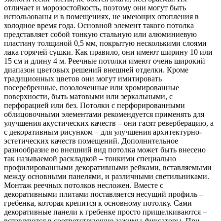
отличает и морозостойкость, поэтому они могут быть
использованы и в помещениях, не имеющих отопления в
холодное время года. Основной элемент такого потолка
представляет собой тонкую стальную или алюминиевую
пластину толщиной 0,5 мм, покрытую несколькими слоями
лака горячей сушки. Как правило, они имеют ширину 10 или
15 см и длину 4 м. Реечные потолки имеют очень широкий
диапазон цветовых решений внешней отделки. Кроме
традиционных цветов они могут имитировать
посеребренные, позолоченные или хромированные
поверхности, быть матовыми или зеркальными, с
перфорацией или без. Потолки с перфорированными
облицовочными элементами рекомендуется применять для
улучшения акустических качеств – они гасят реверберацию, а
с декоративным рисунком – для улучшения архитектурно-
эстетических качеств помещений. Дополнительное
разнообразие во внешний вид потолка может быть внесено
так называемой раскладкой – тонкими специально
профилированными декоративными рейками, вставляемыми
между основными панелями, и различными светильниками.
Монтаж реечных потолков несложен. Вместе с
декоративными плитами поставляется несущий профиль –
гребенка, которая крепится к основному потолку. Сами
декоративные панели к гребенке просто прищелкиваются –
вставляются в соответствующие зажимы-фиксаторы. При