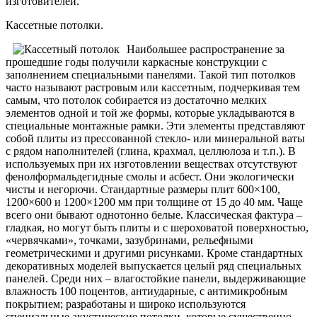
изготовителей.
Кассетные потолки.
Наибольшее распространение за
прошедшие годы получили каркасные конструкции с
заполнением специальными панелями. Такой тип потолков
часто называют растровым или кассетным, подчеркивая тем
самым, что потолок собирается из достаточно мелких
элементов одной и той же формы, которые укладываются в
специальные монтажные рамки. Эти элементы представляют
собой плиты из прессованной стекло- или минеральной ваты
с рядом наполнителей (глина, крахмал, целлюлоза и т.п.). В
используемых при их изготовлении веществах отсутствуют
фенолформальдегидные смолы и асбест. Они экологически
чисты и негорючи. Стандартные размеры плит 600×100,
1200×600 и 1200×1200 мм при толщине от 15 до 40 мм. Чаще
всего они бывают однотонно белые. Классическая фактура –
гладкая, но могут быть плиты и с шероховатой поверхностью,
«червячками», точками, зазубринами, рельефными
геометрическими и другими рисунками. Кроме стандартных
декоративных моделей выпускается целый ряд специальных
панелей. Среди них – влагостойкие панели, выдерживающие
влажность 100 поцентов, антиударные, с антимикробным
покрытием; разработаны и широко используются
специальные акустические потолки, которые существенно