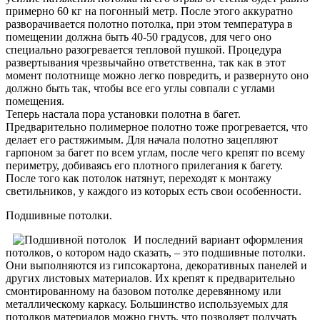
примерно 60 кг на погонный метр. После этого аккуратно
разворачивается полотно потолка, при этом температура в
помещении должна быть 40-50 градусов, для чего оно
специально разогревается тепловой пушкой. Процедура
развертывания чрезвычайно ответственна, так как в этот
момент полотнище можно легко повредить, и развернуто оно
должно быть так, чтобы все его углы совпали с углами
помещения.
Теперь настала пора установки полотна в багет.
Предварительно полимерное полотно тоже прогревается, что
делает его растяжимым. Для начала полотно зацепляют
гарпоном за багет по всем углам, после чего крепят по всему
периметру, добиваясь его плотного прилегания к багету.
После того как потолок натянут, переходят к монтажу
светильников, у каждого из которых есть свои особенности.
Подшивные потолки.
И последний вариант оформления
потолков, о котором надо сказать, – это подшивные потолки.
Они выполняются из гипсокартона, декоративных панелей и
других листовых материалов. Их крепят к предварительно
смонтированному на базовом потолке деревянному или
металлическому каркасу. Большинство используемых для
потолков материалов можно гнуть, что позволяет получать