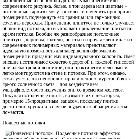
выполненные из пенополиуретана. Классические или
современного рисунка, белые, в тон дерева или цветные –
потолочные карнизы могут оптически изменить пропорции
помещения, подчеркнуть его границы или гармонично
сочетать переходы. Применение плинтуса не только улучшает
общий вид потолка, но и упрощает приклеивание плитки по
краям потолка. Вообще же разнообразные потолочные
плинтусы, карнизы, галтели, розетки и прочая «лепнина» из
современных полимерных материалов представляют
идеальную возможность для завершения оформления
помещения и придания ему индивидуального колорита. Имея
внешне неотличимое сходство с дорогой и тяжелой гипсовой
или алебастровой лепниной, они практически невесомы и
легко монтируются на стене и потолке. При этом, однако,
стоит учесть, что пенополистирол и пенополиуретан боятся
яркого солнечного света – под воздействием
ультрафиолетового излучения они со временем желтеют.
Покупая потолочные плиты, возьмите их с некоторым,
примерно 15-процентным, запасом, поскольку плитки
достаточно хрупки и в случае неудачного обращения легко
ломаются.
Подвесные потолки.
Подвесные потолки эффектно
украсят любые помещения. С их помощью легко скрыть