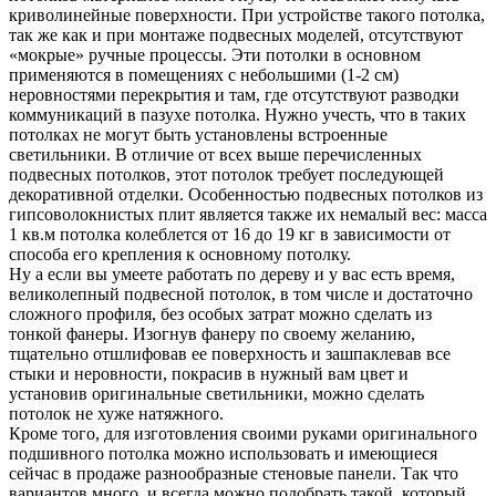
криволинейные поверхности. При устройстве такого потолка,
так же как и при монтаже подвесных моделей, отсутствуют
«мокрые» ручные процессы. Эти потолки в основном
применяются в помещениях с небольшими (1-2 см)
неровностями перекрытия и там, где отсутствуют разводки
коммуникаций в пазухе потолка. Нужно учесть, что в таких
потолках не могут быть установлены встроенные
светильники. В отличие от всех выше перечисленных
подвесных потолков, этот потолок требует последующей
декоративной отделки. Особенностью подвесных потолков из
гипсоволокнистых плит является также их немалый вес: масса
1 кв.м потолка колеблется от 16 до 19 кг в зависимости от
способа его крепления к основному потолку.
Ну а если вы умеете работать по дереву и у вас есть время,
великолепный подвесной потолок, в том числе и достаточно
сложного профиля, без особых затрат можно сделать из
тонкой фанеры. Изогнув фанеру по своему желанию,
тщательно отшлифовав ее поверхность и зашпаклевав все
стыки и неровности, покрасив в нужный вам цвет и
установив оригинальные светильники, можно сделать
потолок не хуже натяжного.
Кроме того, для изготовления своими руками оригинального
подшивного потолка можно использовать и имеющиеся
сейчас в продаже разнообразные стеновые панели. Так что
вариантов много, и всегда можно подобрать такой, который