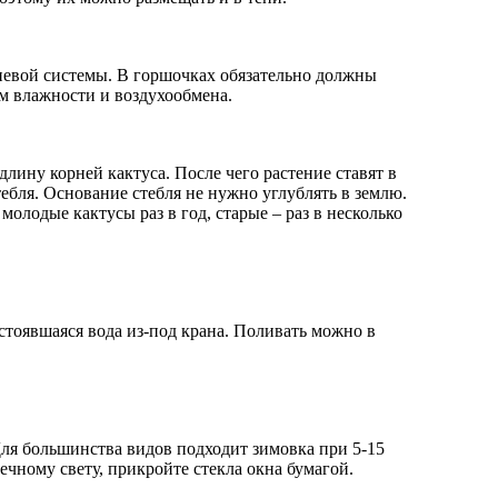
рневой системы. В горшочках обязательно должны
м влажности и воздухообмена.
длину корней кактуса. После чего растение ставят в
ебля. Основание стебля не нужно углублять в землю.
лодые кактусы раз в год, старые – раз в несколько
стоявшаяся вода из-под крана. Поливать можно в
Для большинства видов подходит зимовка при 5-15
чному свету, прикройте стекла окна бумагой.