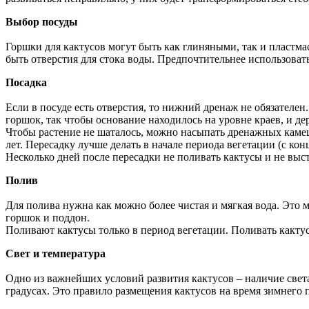
Выбор посуды
Горшки для кактусов могут быть как глиняными, так и пластм
быть отверстия для стока воды. Предпочтительнее использова
Посадка
Если в посуде есть отверстия, то нижний дренаж не обязателен
горшок, так чтобы основание находилось на уровне краев, и д
Чтобы растение не шаталось, можно насыпать дренажных камешк
лет. Пересадку лучше делать в начале периода вегетации (с кон
Несколько дней после пересадки не поливать кактусы и не выст
Полив
Для полива нужна как можно более чистая и мягкая вода. Это 
горшок и поддон.
Поливают кактусы только в период вегетации. Поливать какту
Свет и температура
Одно из важнейших условий развития кактусов – наличие света
градусах. Это правило размещения кактусов на время зимнего 