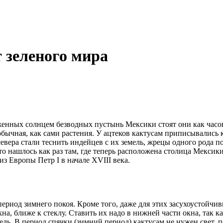
 зеленого мира
нных солнцем безводных пустынь Мексики стоят они как часовы
еобычная, как сами растения. У ацтеков кактусам приписывались 
севера стали теснить индейцев с их земель, жрецы одного рода 
то нашлось как раз там, где теперь расположена столица Мексики
з Европы Петр I в начале XVIII века.
 период зимнего покоя. Кроме того, даже для этих засухоустойчи
а, ближе к стеклу. Ставить их надо в нижней части окна, так ка
ель. В период спячки (зимний период) кактусам не нужен свет, 