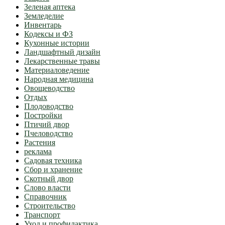
Зеленая аптека
Земледелие
Инвентарь
Кодексы и ФЗ
Кухонные истории
Ландшафтный дизайн
Лекарственные травы
Материаловедение
Народная медицина
Овощеводство
Отдых
Плодоводство
Постройки
Птичий двор
Пчеловодство
Растения
реклама
Садовая техника
Сбор и хранение
Скотный двор
Слово власти
Справочник
Строительство
Транспорт
Уход и профилактика