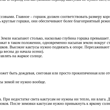
ассовыми. Главное – горшок должен соответствовать размеру ко
ть круглые горшки, они обеспечивают более благоприятный режи
. Земли насыпают столько, насколько глубина горшка превышает 
ержат в таком положении, одновременно насыпая землю вокруг ст
ов. Высокие кактусы нужно подвязать к опоре. Пересаживают мо
ца весны до начала осени).
авлять на жаркое солнце.
может быть дождевая, снеговая или просто прокипяченная или от
сы зимой не нужно вообще.
. При недостатке света кактусам не нужны ни тепло, ни влага. 
покоя. После зимовки кактусам нужно привыкнуть к яркому солне