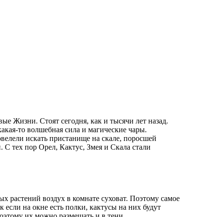
е Жизни. Стоят сегодня, как и тысячи лет назад.
какая-то волшебная сила и магические чары.
повелели искать пристанище на скале, поросшей
. С тех пор Орел, Кактус, Змея и Скала стали
вых растений воздух в комнате суховат. Поэтому самое
к если на окне есть полки, кактусы на них будут
поэтому их можно размещать и в тени.