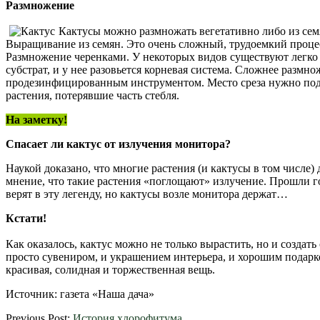
Размножение
Кактусы можно размножать вегетативно либо из сем
Выращивание из семян. Это очень сложный, трудоемкий проце
Размножение черенками. У некоторых видов существуют легко 
субстрат, и у нее разовьется корневая система. Сложнее размн
продезинфицированным инструментом. Место среза нужно подсу
растения, потерявшие часть стебля.
На заметку!
Спасает ли кактус от излучения монитора?
Наукой доказано, что многие растения (и кактусы в том числе
мнение, что такие растения «поглощают» излучение. Прошли г
верят в эту легенду, но кактусы возле монитора держат…
Кстати!
Как оказалось, кактус можно не только вырастить, но и создат
просто сувениром, и украшением интерьера, и хорошим подарко
красивая, солидная и торжественная вещь.
Источник: газета «Наша дача»
2012-
Previous Post:
История хлорофитума