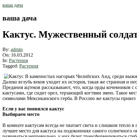
Skip
ваша дача
to
content
ваша дача
Кактус. Мужественный солдат
By:
admin
On:
16.03.2012
In:
Растения
Tagged:
Растения
В каменистых нагорьях Чилийских Анд, среди выжже
Далеко вглубь веков уходит их история, такая же странная и н
Предания ацтеков рассказывают, что, когда орды кочевников с 
кактусами, где сидит орел, терзающий когтями змею. Такое мес
символами Мексиканского герба. В Россию же кактусы привез и
Если у вас появился кактус
Выбираем место
В комнате кактусам всегда не хватает света и слишком тепло в
лучшее место для кактуса на подоконнике самого солнечного окн
развиваться неправильно, у них будет трансформироваться стеб