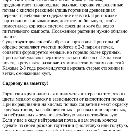
предпочитают плодородные, рыхлые, хорошо увлажненные
почвы с кислой реакцией (лишь гортензия древовидная
переносит небольшое содержание извести). При посадке
гортензии выкапывают яму, достаточно большую, чтобы
поместилась корневая система саженца и хотя бы ведро
питательного компоста. Посаженное растение нужно обильно
полить.
Существуют два способа обрезки гортензии. При сильной
обрезке оставляют участки побегов с 2-3 парами почек,
соцветий формируется меньше, но гораздо более крупных.
При слабой удаляют верхние участки побегов с 2-3 парами
почек, в результате развивается множество мелких соцветий.
Каждые 2-3 года рекомендуется вырезать старые стволики и
ветки, омолаживая куст.
Садоводу на заметку!
Гортензии крупнолистная и пильчатая интересны тем, что их
цветы меняют окраску в зависимости от кислотности почвы.
При выращивании на кислых почвах соцветия имеют окраску
голубых тонов, на слабощелочных – розовых или сиреневых,
на нейтральных – зеленовато-белую или светло-бежевую.
Если у вас в саду нейтральная почва, а вам очень хочется
сделать из своей розовой гортензии фиолетовую или голубую,
внесите в почву серу, сульфат (или другую соль) алюминия.