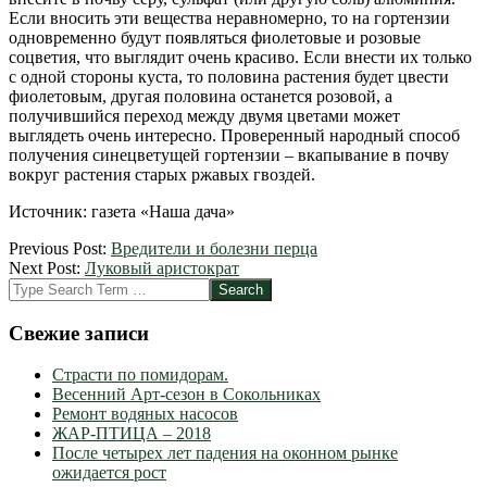
Если вносить эти вещества неравномерно, то на гортензии
одновременно будут появляться фиолетовые и розовые
соцветия, что выглядит очень красиво. Если внести их только
с одной стороны куста, то половина растения будет цвести
фиолетовым, другая половина останется розовой, а
получившийся переход между двумя цветами может
выглядеть очень интересно. Проверенный народный способ
получения синецветущей гортензии – вкапывание в почву
вокруг растения старых ржавых гвоздей.
Источник: газета «Наша дача»
2012-
Previous Post:
Вредители и болезни перца
03-
Next Post:
Луковый аристократ
25
Search
Свежие записи
Страсти по помидорам.
Весенний Арт-сезон в Сокольниках
Ремонт водяных насосов
ЖАР-ПТИЦА – 2018
После четырех лет падения на оконном рынке
ожидается рост