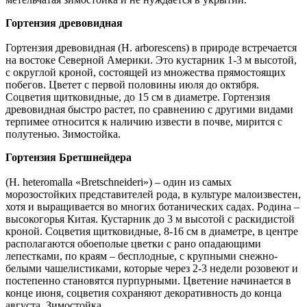
Гортензия древовидная
Гортензия древовидная (Н. arborescens) в природе встречается
на востоке Северной Америки. Это кустарник 1-3 м высотой,
с округлой кроной, состоящей из множества прямостоящих
побегов. Цветет с первой половины июля до октября.
Соцветия щитковидные, до 15 см в диаметре. Гортензия
древовидная быстро растет, по сравнению с другими видами
терпимее относится к наличию извести в почве, мирится с
полутенью. Зимостойка.
Гортензия Бретшнейдера
(Н. heteromalla «Bretsch­nei­deri») – один из самых
морозостойких представителей рода, в культуре малоизвестен,
хотя и выращивается во многих ботанических садах. Родина –
высокогорья Китая. Кустарник до 3 м высотой с раскидистой
кроной. Соцветия щитковидные, 8-16 см в диаметре, в центре
располагаются обоеполые цветки с рано опадающими
лепестками, по краям – бесплодные, с крупными снежно-
белыми чашелистиками, которые через 2-3 недели розовеют и
постепенно становятся пурпурными. Цветение начинается в
конце июня, соцветия сохраняют декоративность до конца
августа. Зимостойка.