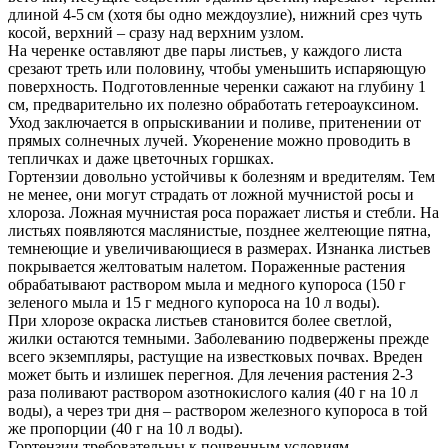
длиной 4-5 см (хотя бы одно междоузлие), нижний срез чуть
косой, верхний – сразу над верхним узлом.
На черенке оставляют две пары листьев, у каждого листа
срезают треть или половину, чтобы уменьшить испаряющую
поверхность. Подготовленные черенки сажают на глубину 1
см, предварительно их полезно обработать гетероауксином.
Уход заключается в опрыскивании и поливе, притенении от
прямых солнечных лучей. Укоренение можно проводить в
тепличках и даже цветочных горшках.
Гортензии довольно устойчивы к болезням и вредителям. Тем
не менее, они могут страдать от ложной мучнистой росы и
хлороза. Ложная мучнистая роса поражает листья и стебли. На
листьях появляются маслянистые, позднее желтеющие пятна,
темнеющие и увеличивающиеся в размерах. Изнанка листьев
покрывается желтоватым налетом. Пораженные растения
обрабатывают раствором мыла и медного купороса (150 г
зеленого мыла и 15 г медного купороса на 10 л воды).
При хлорозе окраска листьев становится более светлой,
жилки остаются темными. Заболеванию подвержены прежде
всего экземпляры, растущие на известковых почвах. Вреден
может быть и излишек перегноя. Для лечения растения 2-3
раза поливают раствором азотнокислого калия (40 г на 10 л
воды), а через три дня – раствором железного купороса в той
же пропорции (40 г на 10 л воды).
Гортензии требовательны к почвенным условиям,