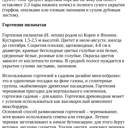
оставляют 2-3 пары нижних почек) и полного сухого укрытия
(торфом, опилками или еловым лапником и сухим дубовым
листом).
Гортензия пильчатая
Гортензия пильчатая (Н. serrata) родом из Кореи и Японии.
Кустарник 1,5-2,5 м высотой. Цветет в июле-августе, иногда
до сентября. Соцветия плоские, щитковидные, 4-8 см в
диаметре, краевые бесплодные цветки голубые или белые,
срединные белые, розовые или голубые. Окраска цветов
зависит от кислотности почвы. В средней полосе нуждается в
укрытии сухими листьями, лапником.
Использование гортензий в садовом дизайне многообразно:
это и одиночные посадки на фоне газона, и солитерные
группы, окаймляющие древесные насаждения. Гортензия
черешковая пригодна для вертикального озеленения,
гортензия садовая – для кашпо. Гортензия древовидная может
с успехом использоваться как высокорослый компонент
миксбордера.
Основной способ размножения гортензий – черенкование,
хотя можно использовать семена или отводки. Летние
черенки заготавливают в начале бутонизации: для этого берут
веточки, несущие соцветия. Удалив цветки, нарезают черенки