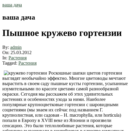
Skip
ваша дача
to
content
ваша дача
Пышное кружево гортензии
By:
admin
On:
25.03.2012
In:
Растения
Tagged:
Растения
Роскошные шапки цветов гортензии
выглядят необычайно эффектно. Многие цветоводы мечтают
вырастить в своем саду пышные кусты гортензии, усыпанные
изумительными по красоте цветами самой разнообразной
окраски. Сегодня мы расскажем об этих удивительных
растениях и особенностях ухода за ними. Наиболее
популярные крупноцветковые гортензии с шаровидными
соцветиями (мы знаем их сейчас под названием Г.
крупнолистная, или садовая – H. macrophylla, или horticula)
попали в Европу в XVIII веке из Японии и произвели
сенсацию. Это были теплолюбивые растения, которые
заботливо выращивали в контейнерах в качестве комнатных.