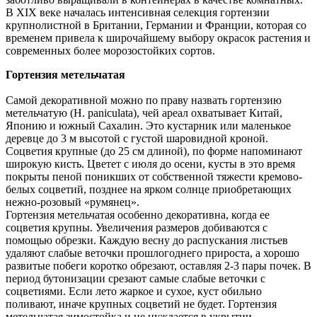
В XIX веке началась интенсивная селекция гортензии
крупнолистной в Британии, Германии и Франции, которая со
временем привела к широчайшему выбору окрасок растения и
современных более морозостойких сортов.
Гортензия метельчатая
Самой декоративной можно по праву назвать гортензию
метельчатую (Н. paniculata), чей ареал охватывает Китай,
Японию и южный Сахалин. Это кустарник или маленькое
деревце до 3 м высотой с густой шаровидной кроной.
Соцветия крупные (до 25 см длиной), по форме напоминают
широкую кисть. Цветет с июля до осени, кусты в это время
покрыты пеной поникших от собственной тяжести кремово-
белых соцветий, позднее на ярком солнце приобретающих
нежно-розовый «румянец».
Гортензия метельчатая особенно декоративна, когда ее
соцветия крупны. Увеличения размеров добиваются с
помощью обрезки. Каждую весну до распускания листьев
удаляют слабые веточки прошлогоднего прироста, а хорошо
развитые побеги коротко обрезают, оставляя 2-3 пары почек. В
период бутонизации срезают самые слабые веточки с
соцветиями. Если лето жаркое и сухое, куст обильно
поливают, иначе крупных соцветий не будет. Гортензия
метельчатая зимостойка и не нуждается в укрытии.