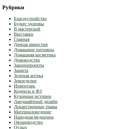
Рубрики
Благоустройство
Будьте здоровы
В мастерской
Выставки
Главная
Дачная амнистия
Домашние питомцы
Домашняя косметика
Домоводство
Законопроекты
Защита
Зеленая аптека
Земледелие
Инвентарь
Кодексы и ФЗ
Кухонные истории
Ландшафтный дизайн
Лекарственные травы
Материаловедение
Народная медицина
Овощеводство
Отдых