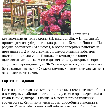
Гортензия
крупнолистная, или садовая (Н. macrophylla, = H. hortensis),
происходит из субтропических районов Китая и Японии. На
родине достигает 4 м высоты, в более северных районах не
превышает 1-2 м. Кустарник с прямостоящими побегами,
цветет в июле-августе. У диких экземпляров соцветия
щитковидные, до 10-15 см в диаметре. У культурных форм
соцветия шаровидные, до 20-25 см в диаметре, состоящие из
бесплодных цветков. Окраска крупных чашелистиков зависит
от кислотности почвы.
Гортензия садовая
Гортензия садовая и ее культурные формы очень теплолюбивы
и в северных районах часто используются в оранжерейной и
комнатной культуре. В конце XX века в прибалтийских
государствах были получены сорта, способные зимовать в
грунте. Они требуют короткой обрезки на зиму (на побеге