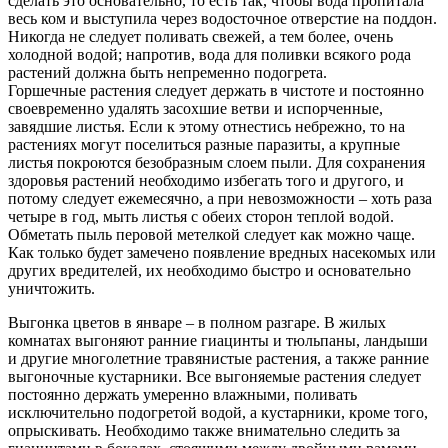
сделать это основательно, то есть так, чтобы вода пропитала
весь ком и выступила через водосточное отверстие на поддон.
Никогда не следует поливать свежей, а тем более, очень
холодной водой; напротив, вода для поливки всякого рода
растений должна быть непременно подогрета.
Горшечные растения следует держать в чистоте и постоянно
своевременно удалять засохшие ветви и испорченные,
завядшие листья. Если к этому отнестись небрежно, то на
растениях могут поселиться разные паразиты, а крупные
листья покроются безобразным слоем пыли. Для сохранения
здоровья растений необходимо избегать того и другого, и
потому следует ежемесячно, а при невозможности – хоть раза
четыре в год, мыть листья с обеих сторон теплой водой.
Обметать пыль перовой метелкой следует как можно чаще.
Как только будет замечено появление вредных насекомых или
других вредителей, их необходимо быстро и основательно
уничтожить.
Выгонка цветов в январе – в полном разгаре. В жилых
комнатах выгоняют ранние гиацинты и тюльпаны, ландыши
и другие многолетние травянистые растения, а также ранние
выгоночные кустарники. Все выгоняемые растения следует
постоянно держать умеренно влажными, поливать
исключительно подогретой водой, а кустарники, кроме того,
опрыскивать. Необходимо также внимательно следить за