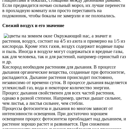
гиацинтами в бокалах, стоящими между двойными рамами.
Если предвидится ночью сильный мороз, их лучше перенести
в прохладную комнату или просто переставить на
подоконник, чтобы бокалы не замерзли и не полопались.
Свежий воздух и его значение
Окружающий нас, а значит и
растения, воздух, состоит на 4/5 из азота и примерно на 1/5 из
кислорода. Кроме этих газов, воздух содержит водяные пары
и пыль. Иногда в воздухе могут содержаться и вредные газы,
как для человека, так и для растений, например сернистый газ
и др.
Кислород необходим растениям для дыхания. В процессе
дыхания органические вещества, созданные при фотосинтезе,
распадаются. Дыхание растения происходит постоянно,
независимо от времени суток. В процессе дыхания выделяется
углекислый газ, вода и некоторое количество энергии.
Процесс дыхания свойственен для всех частей растения,
однако в разной степени. Например, цветки дышат сильнее,
чем листья, а листья сильнее, чем стебли.
Процессы фотосинтеза и дыхания во многом зависят от
интенсивности освещения. При достаточно хорошем
освещении процесс фотосинтеза преобладает над дыханием, и
растение хорошо растет и развивается. При снижении