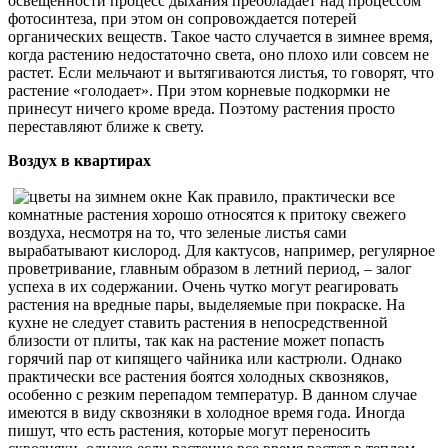
освещенности процесс дыхания преобладает над процессом
фотосинтеза, при этом он сопровождается потерей
органических веществ. Такое часто случается в зимнее время,
когда растению недостаточно света, оно плохо или совсем не
растет. Если мельчают и вытягиваются листья, то говорят, что
растение «голодает». При этом корневые подкормки не
принесут ничего кроме вреда. Поэтому растения просто
переставляют ближе к свету.
Воздух в квартирах
Как правило, практически все
комнатные растения хорошо относятся к притоку свежего
воздуха, несмотря на то, что зеленые листья сами
вырабатывают кислород. Для кактусов, например, регулярное
проветривание, главным образом в летний период, – залог
успеха в их содержании. Очень чутко могут реагировать
растения на вредные пары, выделяемые при покраске. На
кухне не следует ставить растения в непосредственной
близости от плиты, так как на растение может попасть
горячий пар от кипящего чайника или кастрюли. Однако
практически все растения боятся холодных сквозняков,
особенно с резким перепадом температур. В данном случае
имеются в виду сквозняки в холодное время года. Иногда
пишут, что есть растения, которые могут переносить