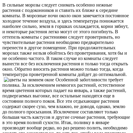
В сильные морозы следует снимать особенно нежные
растения с подоконников и ставить их ближе к середине
комнаты. В морозные ночи около окон замечается постоянное
холодное течение воздуха, и здесь температура понижается
наиболее сильно, земля в горшках охлаждается, корни зябнут,
и некоторые растения легко могут от этого погибнуть. В
оттепель комнаты с растениями следует проветривать, но
чувствительные растения необходимо предварительно
перенести в другое помещение. При продолжительных
морозах также нельзя обойтись без проветривания, хотя бы и
не особенно частого. В таком случае из комнаты следует
вынести все без исключения растения и только тогда открыть
окно. Обратно вносить растения можно только тогда, когда
температура проветренной комнаты дойдет до оптимальной.
Особенной заботливости требует
поливка. За исключением немногих растений, естественное
время цветения которых падает на январь, а также растений,
подвергаемых выгонке, все остальные находятся еще в
состоянии полного покоя. Все эти отдыхающие растения
содержат скорее сухо, чем влажно, не доводя, однако, землю
до полного просыхания. Исключение составляют только
большая часть кактусов и другие сочные растения, требующие
в это время полной сухости. Итак, поливку в январе
производят вообще редко, но раз решено полить, необходимо