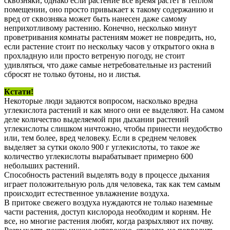
сквозняки, однако если растение все время растет в теплом
помещении, оно просто привыкает к такому содержанию и
вред от сквозняка может быть нанесен даже самому
неприхотливому растению. Конечно, несколько минут
проветривания комнаты растениям может не повредить, но,
если растение стоит по нескольку часов у открытого окна в
прохладную или просто ветреную погоду, не стоит
удивляться, что даже самые нетребовательные из растений
сбросят не только бутоны, но и листья.
Кстати!
Некоторые люди задаются вопросом, насколько вредна
углекислота растений и как много они ее выделяют. На самом
деле количество выделяемой при дыхании растений
углекислоты слишком ничтожно, чтобы принести неудобство
или, тем более, вред человеку. Если в среднем человек
выделяет за сутки около 900 г углекислоты, то такое же
количество углекислоты вырабатывает примерно 600
небольших растений.
Способность растений выделять воду в процессе дыхания
играет положительную роль для человека, так как тем самым
происходит естественное увлажнение воздуха.
В притоке свежего воздуха нуждаются не только наземные
части растения, доступ кислорода необходим и корням. Не
все, но многие растения любят, когда разрыхляют их почву.