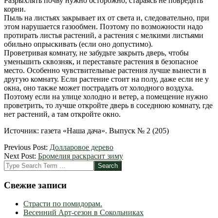
Разрыхлять почву нужно осторожно, стараясь не повредить
корни.
Пыль на листьях закрывает их от света и, следовательно, при
этом нарушается газообмен. Поэтому по возможности надо
протирать листья растений, а растения с мелкими листьями
обильно опрыскивать (если оно допустимо).
Проветривая комнату, не забудьте закрыть дверь, чтобы
уменьшить сквозняк, и переставьте растения в безопасное
место. Особенно чувствительные растения лучше вынести в
другую комнату. Если растение стоит на полу, даже если не у
окна, оно также может пострадать от холодного воздуха.
Поэтому если на улице холодно и ветер, а помещение нужно
проветрить, то лучше откройте дверь в соседнюю комнату, где
нет растений, а там откройте окно.
Источник: газета «Наша дача». Выпуск № 2 (205)
2012-
Previous Post:
Долларовое дерево
03-
Next Post:
Бромелия раскрасит зиму
15
Search
Свежие записи
Страсти по помидорам.
Весенний Арт-сезон в Сокольниках