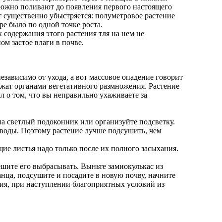
орожно поливают до появления первого настоящего
т существенно убыстряется: полуметровое растение
е было по одной точке роста.
 содержания этого растения тля на нем не
м застое влаги в почве.
езависимо от ухода, а вот массовое опадение говорит
ужат органами вегетативного размножения. Растение
л о том, что вы неправильно ухаживаете за
 на светлый подоконник или организуйте подсветку.
 воды. Поэтому растение лучше подсушить, чем
щие листья надо только после их полного засыхания.
пешите его выбрасывать. Выньте замиокулькас из
нца, подсушите и посадите в новую почву, начните
ения, при наступлении благоприятных условий из