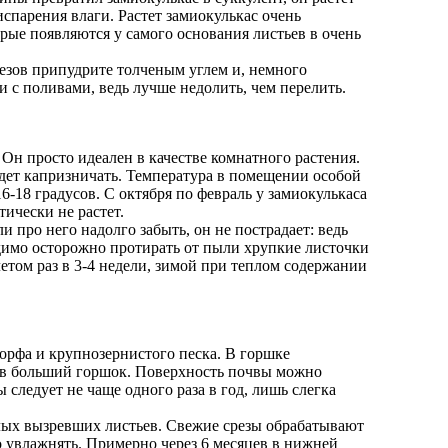
испарения влаги. Растет замиокулькас очень
орые появляются у самого основания листьев в очень
резов припудрите толченым углем и, немного
 с поливами, ведь лучше недолить, чем перелить.
 Он просто идеален в качестве комнатного растения.
будет капризничать. Температура в помещении особой
6-18 градусов. С октября по февраль у замиокулькаса
тически не растет.
 про него надолго забыть, он не пострадает: ведь
димо осторожно протирать от пыли хрупкие листочки
етом раз в 3-4 недели, зимой при теплом содержании
орфа и крупнозернистого песка. В горшке
у в больший горшок. Поверхность почвы можно
следует не чаще одного раза в год, лишь слегка
слых вызревших листьев. Свежие срезы обрабатывают
о увлажнять. Примерно через 6 месяцев в нижней