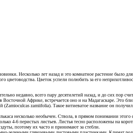
винки. Несколько лет назад и это комнатное растение было для н
ного цветоводства. Цветок успели полюбить за его неприхотлив
тельно недавно, всего пару десятилетий назад, и до сих пор сч
 Восточной Африке, встречается оно и на Мадагаскаре. Это бл
(Zamioculcas zamiifolia). Такое витиеватое название он получил
ькаса несколько необычен. Ствола, в прямом понимании этого сл
олько 4-6 перистых листьев. Листья тесно расположены на корот
здуты, поэтому их часто и принимают за стебли.
мно-зелеными глянцевыми листовыми пластинками. Климат родин