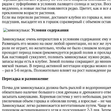
рядом с эуфорбиями в условиях палящего солнца и засухи. Вос
медленно, и новые листья появляются редко. Цветет, как и все
преклонном возрасте растения.
Если вы перелили растение, достаньте клубни из горшка и, вн
подсушив, высадите их в горшок соразмерный с объемом остав
Условия содержания
Замиокулькас очень неприхотлив к условиям содержания: ему ни
Размещать его можно на окне любой ориентации, но все же лучш
роли не играет, но желательно, чтобы не было слишком холодно
проходит период покоя (рекомендуется редкий полив и прохлада 
Как настоящий суккулент, поливать замиокулькас нужно редко, 
запасы воды есть в клубне. Зимой поливы сокращают до мини
мягкой тканью. В период активной вегетации изредка можно по
– раз в 5-6 недель. Положительно влияет на рост нахождение р
Пересадка и размножение
Почва для замиокулькаса должна быть рыхлой и водопроницаем
обязательно наличие большого слоя дренажа и дренажного отв
засыпать камушками. Корневая система у него небольшая, расте
увеличивая объем горшка и обновляя почву, а взрослые – не чащ
Замиокулькас легко размножается вегетативным путем. Чаще в
порошком активированного угля и подсушивают 2-3 дня. Затем 