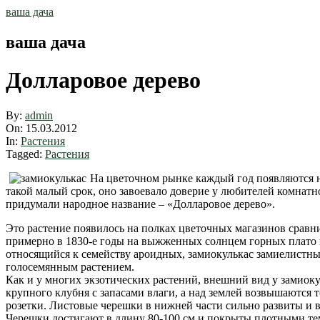
Skip
ваша дача
to
content
ваша дача
Долларовое дерево
By:
admin
On:
15.03.2012
In:
Растения
Tagged:
Растения
На цветочном рынке каждый год появляются но
такой малый срок, оно завоевало доверие у любителей комнат
придумали народное название – «Долларовое дерево».
Это растение появилось на полках цветочных магазинов сравни
примерно в 1830-е годы на выжженных солнцем горных плато в
относящийся к семейству ароидных, замиокулькас замиелистный 
голосемянным растением.
Как и у многих экзотических растений, внешний вид у замиокул
крупного клубня с запасами влаги, а над землей возвышаются т
розетки. Листовые черешки в нижней части сильно развиты и в
Черешки достигают в длину 80-100 см и покрыты плотными те