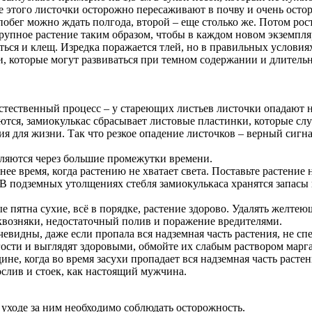
ле этого листочки осторожно пересаживают в почву и очень ост
побег можно ждать полгода, второй – еще столько же. Потом рос
рупное растение таким образом, чтобы в каждом новом экземпляр
ься и клещ. Изредка поражается тлей, но в правильных условиях
, которые могут развиваться при темном содержании и длительно
естественный процесс – у стареющих листьев листочки опадают н
ются, замиокулькас сбрасывает листовые пластинки, которые сл
ия для жизни. Так что резкое опадение листочков – верный сигна
являются через большие промежутки времени.
ее время, когда растению не хватает света. Поставьте растение
 В подземных утолщениях стебля замиокулькаса хранятся запасы
е пятна сухие, всё в порядке, растение здорово. Удалять желтею
сквозняки, недостаточный полив и поражение вредителями.
чевидны, даже если пропала вся надземная часть растения, не с
гости и выглядят здоровыми, обмойте их слабым раствором марга
дине, когда во время засухи пропадает вся надземная часть раст
слив и стоек, как настоящий мужчина.
 уходе за ним необходимо соблюдать осторожность.