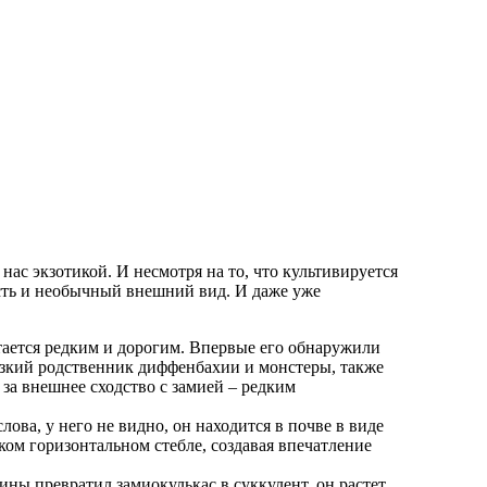
ас экзотикой. И несмотря на то, что культивируется
ость и необычный внешний вид. И даже уже
итается редким и дорогим. Впервые его обнаружили
изкий родственник диффенбахии и монстеры, также
 за внешнее сходство с замией – редким
ова, у него не видно, он находится в почве в виде
ком горизонтальном стебле, создавая впечатление
ы превратил замиокулькас в суккулент, он растет