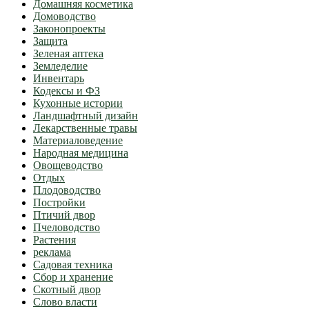
Домашняя косметика
Домоводство
Законопроекты
Защита
Зеленая аптека
Земледелие
Инвентарь
Кодексы и ФЗ
Кухонные истории
Ландшафтный дизайн
Лекарственные травы
Материаловедение
Народная медицина
Овощеводство
Отдых
Плодоводство
Постройки
Птичий двор
Пчеловодство
Растения
реклама
Садовая техника
Сбор и хранение
Скотный двор
Слово власти