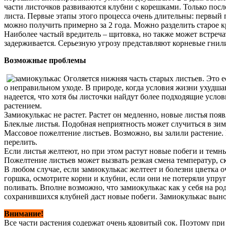
части листочков развиваются клубни с корешками. Только пос
листа. Первые этапы этого процесса очень длительны: первый 
можно получить примерно за 2 года. Можно разделить старое к
Наиболее частый вредитель – щитовка, но также может встречат
задерживается. Серьезную угрозу представляют корневые гнили
Возможные проблемы
Оголяется нижняя часть старых листьев. Это 
о неправильном уходе. В природе, когда условия жизни ухудша
надеется, что хотя бы листочки найдут более подходящие услов
растением.
Замиокулькас не растет. Растет он медленно, новые листья по
Блеклые листья. Подобная неприятность может случиться в зимн
Массовое пожелтение листьев. Возможно, вы залили растение.
перелить.
Если листья желтеют, но при этом растут новые побеги и темны
Пожелтение листьев может вызвать резкая смена температур, 
В любом случае, если замиокулькас желтеет и болезни цветка о
горшка, осмотрите корни и клубни, если они не потеряли упру
поливать. Вполне возможно, что замиокулькас как у себя на ро
сохранившихся клубней даст новые побеги. Замиокулькас выно
Внимание!
Все части растения содержат очень ядовитый сок. Поэтому при