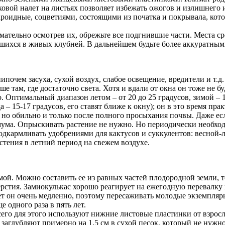
ковой налет на листьях позволяет избежать ожогов и излишнего 
 ароидные, соцветиями, состоящими из початка и покрывала, кот
имательно осмотрев их, обрежьте все подгнившие части. Места с
шихся в живых клубней. В дальнейшем будьте более аккуратными
почем засуха, сухой воздух, слабое освещение, вредители и т.д.
е там, где достаточно света. Хотя и вдали от окна он тоже не 
. Оптимальный диапазон летом – от 20 до 25 градусов, зимой – 1
– 15-17 градусов, его ставят ближе к окну); он в это время прак
но обильно и только после полного просыхания почвы. Даже если
мума. Опрыскивать растение не нужно. Но периодически необхо
дкармливать удобрениями для кактусов и суккулентов: весной-л
астения в летний период на свежем воздухе.
ой. Можно составить ее из равных частей плодородной земли, т
ерстия. Замиокулькас хорошо реагирует на ежегодную перевалк
т он очень медленно, поэтому пересаживать молодые экземпляры 
е одного раза в пять лет.
сего для этого используют нижние листовые пластинки от взро
заглубляют примерно на 1,5 см в сухой песок, который не нужн