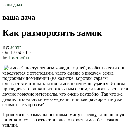
Skip
ваша дача
to
content
ваша дача
Как разморозить замок
By:
admin
On:
17.04.2012
In:
Постройки
С наступлением холодных дней, особенно если они
чередуются с оттепелями, часто смазка в висячем замке
подсобных помещений (на калитке, воротах, сараях)
смерзается и открыть такой замок ключом не удается. Иногда
приходится оттаивать их открытым огнем, зажигая газеты или
другие горючие материалы, что очень неудобно. Так что же
делать, чтобы замки не замерзали, или как разморозить уже
скованные морозом?
Приложите к замку на несколько минут грелку, заполненную
кипятком, смазка оттает, и ключ откроет замок без всяких
усилий.