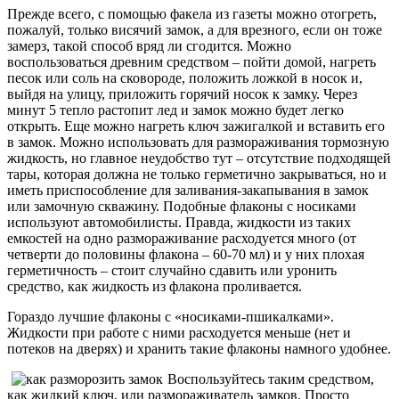
Прежде всего, с помощью факела из газеты можно отогреть,
пожалуй, только висячий замок, а для врезного, если он тоже
замерз, такой способ вряд ли сгодится. Можно
воспользоваться древним средством – пойти домой, нагреть
песок или соль на сковороде, положить ложкой в носок и,
выйдя на улицу, приложить горячий носок к замку. Через
минут 5 тепло растопит лед и замок можно будет легко
открыть. Еще можно нагреть ключ зажигалкой и вставить его
в замок. Можно использовать для размораживания тормозную
жидкость, но главное неудобство тут – отсутствие подходящей
тары, которая должна не только герметично закрываться, но и
иметь приспособление для заливания-закапывания в замок
или замочную скважину. Подобные флаконы с носиками
используют автомобилисты. Правда, жидкости из таких
емкостей на одно размораживание расходуется много (от
четверти до половины флакона – 60-70 мл) и у них плохая
герметичность – стоит случайно сдавить или уронить
средство, как жидкость из флакона проливается.
Гораздо лучшие флаконы с «носиками-пшикалками».
Жидкости при работе с ними расходуется меньше (нет и
потеков на дверях) и хранить такие флаконы намного удобнее.
Воспользуйтесь таким средством,
как жидкий ключ, или размораживатель замков. Просто