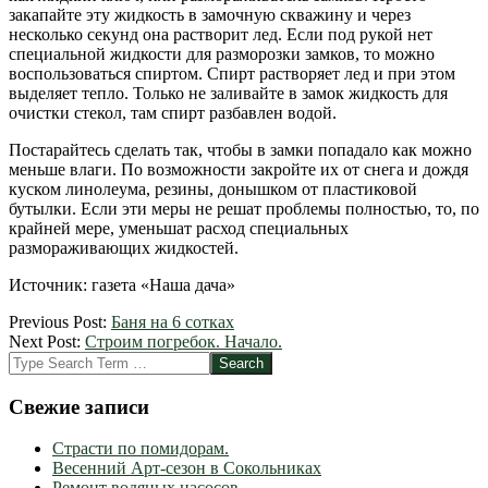
закапайте эту жидкость в замочную скважину и через
несколько секунд она растворит лед. Если под рукой нет
специальной жидкости для разморозки замков, то можно
воспользоваться спиртом. Спирт растворяет лед и при этом
выделяет тепло. Только не заливайте в замок жидкость для
очистки стекол, там спирт разбавлен водой.
Постарайтесь сделать так, чтобы в замки попадало как можно
меньше влаги. По возможности закройте их от снега и дождя
куском линолеума, резины, донышком от пластиковой
бутылки. Если эти меры не решат проблемы полностью, то, по
крайней мере, уменьшат расход специальных
размораживающих жидкостей.
Источник: газета «Наша дача»
2012-
Previous Post:
Баня на 6 сотках
04-
Next Post:
Строим погребок. Начало.
17
Search
Свежие записи
Страсти по помидорам.
Весенний Арт-сезон в Сокольниках
Ремонт водяных насосов