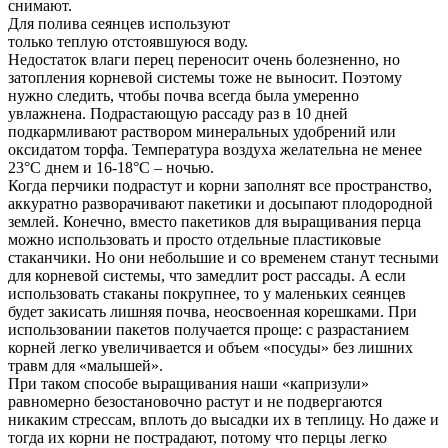
снимают.
Для полива сеянцев используют
только теплую отстоявшуюся воду.
Недостаток влаги перец переносит очень болезненно, но
затопления корневой системы тоже не выносит. Поэтому
нужно следить, чтобы почва всегда была умеренно
увлажнена. Подрастающую рассаду раз в 10 дней
подкармливают раствором минеральных удобрений или
оксидатом торфа. Температура воздуха желательна не менее
23°С днем и 16-18°С – ночью.
Когда перчики подрастут и корни заполнят все пространство,
аккуратно разворачивают пакетики и досыпают плодородной
землей. Конечно, вместо пакетиков для выращивания перца
можно использовать и просто отдельные пластиковые
стаканчики. Но они небольшие и со временем станут тесными
для корневой системы, что замедлит рост рассады. А если
использовать стаканы покрупнее, то у маленьких сеянцев
будет закисать лишняя почва, неосвоенная корешками. При
использовании пакетов получается проще: с разрастанием
корней легко увеличивается и объем «посуды» без лишних
травм для «малышей».
При таком способе выращивания наши «капризули»
равномерно безостановочно растут и не подвергаются
никаким стрессам, вплоть до высадки их в теплицу. Но даже и
тогда их корни не пострадают, потому что перцы легко