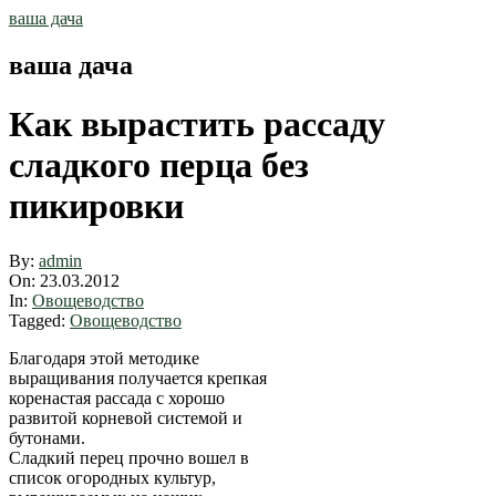
Skip
ваша дача
to
content
ваша дача
Как вырастить рассаду
сладкого перца без
пикировки
By:
admin
On:
23.03.2012
In:
Овощеводство
Tagged:
Овощеводство
Благодаря этой методике
выращивания получается крепкая
коренастая рассада с хорошо
развитой корневой системой и
бутонами.
Сладкий перец прочно вошел в
список огородных культур,