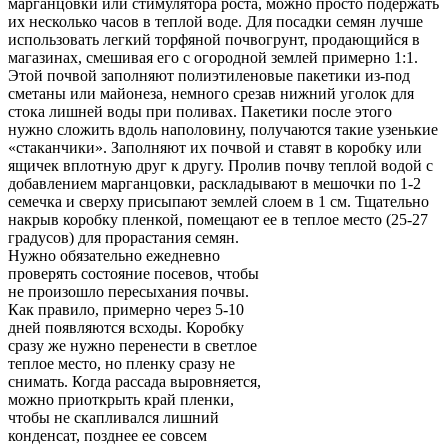
марганцовки или стимулятора роста, можно просто подержать
их несколько часов в теплой воде. Для посадки семян лучше
использовать легкий торфяной почвогрунт, продающийся в
магазинах, смешивая его с огородной землей примерно 1:1.
Этой почвой заполняют полиэтиленовые пакетики из-под
сметаны или майонеза, немного срезав нижний уголок для
стока лишней воды при поливах. Пакетики после этого
нужно сложить вдоль наполовину, получаются такие узенькие
«стаканчики». Заполняют их почвой и ставят в коробку или
ящичек вплотную друг к другу. Пролив почву теплой водой с
добавлением марганцовки, раскладывают в мешочки по 1-2
семечка и сверху присыпают землей слоем в 1 см. Тщательно
накрыв коробку пленкой, помещают ее в теплое место (25-27
градусов) для прорастания семян.
Нужно обязательно ежедневно
проверять состояние посевов, чтобы
не произошло пересыхания почвы.
Как правило, примерно через 5-10
дней появляются всходы. Коробку
сразу же нужно перенести в светлое
теплое место, но пленку сразу не
снимать. Когда рассада выровняется,
можно приоткрыть край пленки,
чтобы не скапливался лишний
конденсат, позднее ее совсем