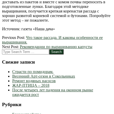
доставать из пакетов и вместе с комом почвы переносить в
подготовленные лунки. Благодаря этой методике
выращивания, получается крепкая коренастая рассада с
хорошо развитой корневой системой и бутонами. Попробуйте
этот метод – не пожалеете.
Источник: газета «Наша дача»
2012-
Previous Post:
Что такое рассада. И каковы особенности ее
03-
выращивания.
23
Next Post:
Рекомендации по выращиванию капусты
Search
Свежие записи
Страсти по помидорам.
Весенний Арт-сезон в Сокольниках
Ремонт водяных насосов
ЖАР-ПТИЦА – 2018
После четырех лет падения на оконном рынке
ожидается рост
Рубрики