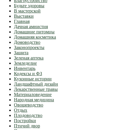
Благоустройство
Будьте здоровы
В мастерской
Выставки
Главная
Дачная амнистия
Домашние питомцы
Домашняя косметика
Домоводство
Законопроекты
Защита
Зеленая аптека
Земледелие
Инвентарь
Кодексы и ФЗ
Кухонные истории
Ландшафтный дизайн
Лекарственные травы
Материаловедение
Народная медицина
Овощеводство
Отдых
Плодоводство
Постройки
Птичий двор