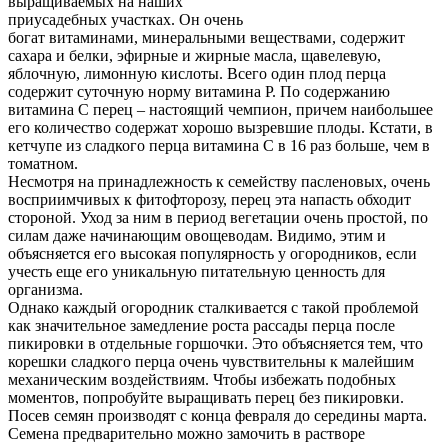
выращиваемых на наших
приусадебных участках. Он очень
богат витаминами, минеральными веществами, содержит
сахара и белки, эфирные и жирные масла, щавелевую,
яблочную, лимонную кислоты. Всего один плод перца
содержит суточную норму витамина Р. По содержанию
витамина С перец – настоящий чемпион, причем наибольшее
его количество содержат хорошо вызревшие плоды. Кстати, в
кетчупе из сладкого перца витамина С в 16 раз больше, чем в
томатном.
Несмотря на принадлежность к семейству пасленовых, очень
восприимчивых к фитофторозу, перец эта напасть обходит
стороной. Уход за ним в период вегетации очень простой, по
силам даже начинающим овощеводам. Видимо, этим и
объясняется его высокая популярность у огородников, если
учесть еще его уникальную питательную ценность для
организма.
Однако каждый огородник сталкивается с такой проблемой
как значительное замедление роста рассады перца после
пикировки в отдельные горшочки. Это объясняется тем, что
корешки сладкого перца очень чувствительны к малейшим
механическим воздействиям. Чтобы избежать подобных
моментов, попробуйте выращивать перец без пикировки.
Посев семян производят с конца февраля до середины марта.
Семена предварительно можно замочить в растворе