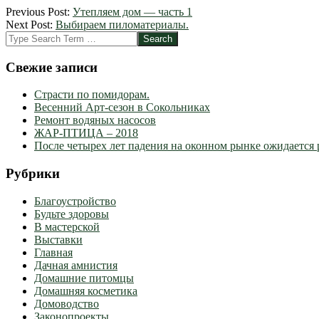
2012-
Previous Post:
Утепляем дом — часть 1
03-
Next Post:
Выбираем пиломатериалы.
09
Search
Свежие записи
Страсти по помидорам.
Весенний Арт-сезон в Сокольниках
Ремонт водяных насосов
ЖАР-ПТИЦА – 2018
После четырех лет падения на оконном рынке ожидается 
Рубрики
Благоустройство
Будьте здоровы
В мастерской
Выставки
Главная
Дачная амнистия
Домашние питомцы
Домашняя косметика
Домоводство
Законопроекты