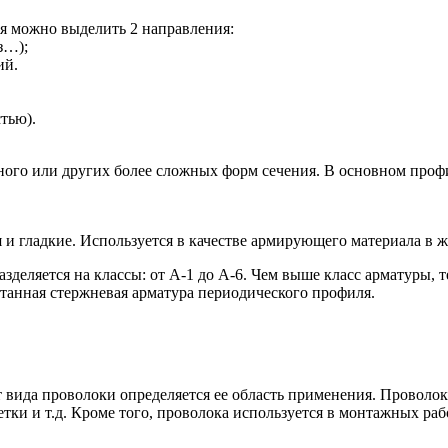
я можно выделить 2 направления:
з…);
ий.
тью).
анного или других более сложных форм сечения. В основном про
 и гладкие. Используется в качестве армирующего материала в 
азделяется на классы: от А-1 до А-6. Чем выше класс арматуры,
катанная стержневая арматура периодического профиля.
т вида проволоки определяется ее область применения. Проволо
етки и т.д. Кроме того, проволока используется в монтажных рабо