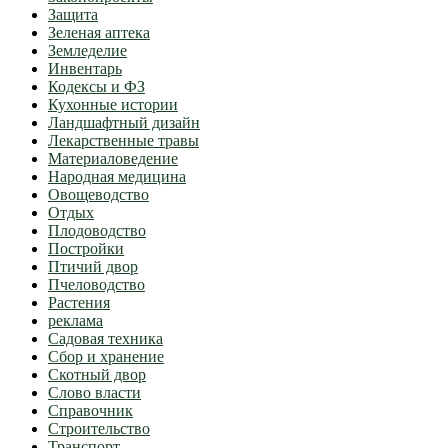
Защита
Зеленая аптека
Земледелие
Инвентарь
Кодексы и ФЗ
Кухонные истории
Ландшафтный дизайн
Лекарственные травы
Материаловедение
Народная медицина
Овощеводство
Отдых
Плодоводство
Постройки
Птичий двор
Пчеловодство
Растения
реклама
Садовая техника
Сбор и хранение
Скотный двор
Слово власти
Справочник
Строительство
Транспорт