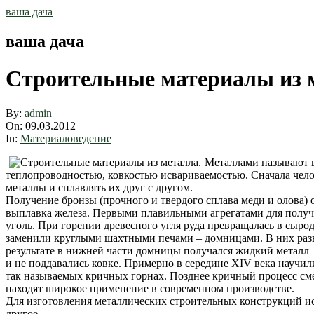
Skip
ваша дача
to
content
ваша дача
Строительные материалы из м
By:
admin
On:
09.03.2012
In:
Материаловедение
Металлами называют в
теплопроводностью, ковкостью исвариваемостью. Сначала челов
металлы и сплавлять их друг с другом.
Получение бронзы (прочного и твердого сплава меди и олова)
выплавка железа. Первыми плавильными агрегатами для получе
уголь. При горении древесного угля руда превращалась в сыро
заменили круглыми шахтными печами – домницами. В них разв
результате в нижней части домницы получался жидкий металл 
и не поддавались ковке. Примерно в середине XIV века научил
так называемых кричных горнах. Позднее кричный процесс сме
находят широкое применение в современном производстве.
Для изготовления металлических строительных конструкций исп
другое.