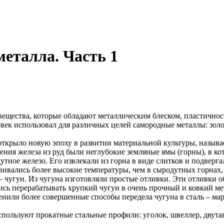
еталла. Часть 1
ещества, которые обладают металлическим блеском, пластичнос
ек использовал для различных целей самородные металлы: золото
 открыло новую эпоху в развитии материальной культуры, назы
ния железа из руд были неглубокие земляные ямы (горны), в к
дутное железо. Его извлекали из горна в виде слитков и подверг
ивались более высокие температуры, чем в сыродутных горнах,
– чугун. Из чугуна изготовляли простые отливки. Эти отливки 
ись перерабатывать хрупкий чугун в очень прочный и ковкий мет
нили более совершенные способы передела чугуна в сталь – мар
ользуют прокатные стальные профили: уголок, швеллер, двутавр