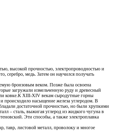
тью, высокой прочностью, электропроводностью и
, серебро, медь. Затем он научился получать
ваемую бронзовым веком.
Позже была освоена
оторые загружали измельченную руду и древесный
али ковке.К XIII-XIV векам сыродутные горны
 и происходило насыщение железа углеродом. В
обладали достаточной прочностью, но были хрупкими
алл – сталь, выжигая углерод из жидкого чугуна в
теновский. Эти способы, а также электроплавка
, тавр, листовой металл, проволоку и многое