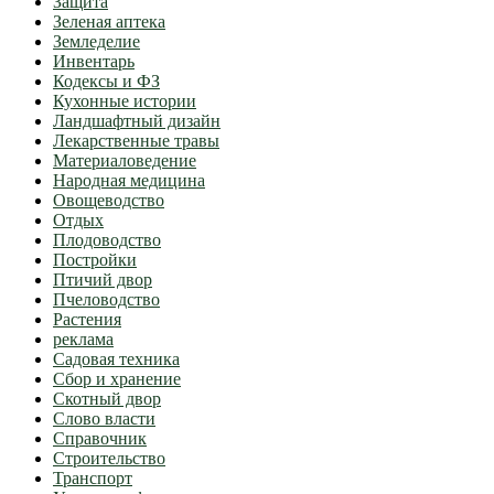
Защита
Зеленая аптека
Земледелие
Инвентарь
Кодексы и ФЗ
Кухонные истории
Ландшафтный дизайн
Лекарственные травы
Материаловедение
Народная медицина
Овощеводство
Отдых
Плодоводство
Постройки
Птичий двор
Пчеловодство
Растения
реклама
Садовая техника
Сбор и хранение
Скотный двор
Слово власти
Справочник
Строительство
Транспорт