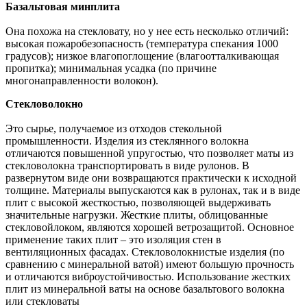
Базальтовая минплита
Она похожа на стекловату, но у нее есть несколько отличий:
высокая пожаробезопасность (температура спекания 1000
градусов); низкое влагопоглощение (влагоотталкивающая
пропитка); минимальная усадка (по причине
многонаправленности волокон).
Стекловолокно
Это сырье, получаемое из отходов стекольной
промышленности. Изделия из стеклянного волокна
отличаются повышенной упругостью, что позволяет маты из
стекловолокна транспортировать в виде рулонов. В
развернутом виде они возвращаются практически к исходной
толщине. Материалы выпускаются как в рулонах, так и в виде
плит с высокой жесткостью, позволяющей выдерживать
значительные нагрузки. Жесткие плиты, облицованные
стекловойлоком, являются хорошей ветрозащитой. Основное
применение таких плит – это изоляция стен в
вентиляционных фасадах. Стекловолокнистые изделия (по
сравнению с минеральной ватой) имеют большую прочность
и отличаются виброустойчивостью. Использование жестких
плит из минеральной ваты на основе базальтового волокна
или стекловаты