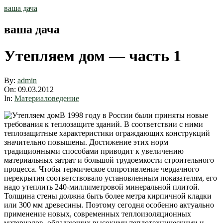
Skip
ваша дача
to
content
ваша дача
Утепляем дом — часть 1
By:
admin
On:
09.03.2012
In:
Материаловедение
В 1998 году в России были приняты новые
требования к теплозащите зданий. В соответствии с ними
теплозащитные характеристики ограждающих конструкций
значительно повышены. Достижение этих норм
традиционными способами приводит к увеличению
материальных затрат и большой трудоемкости строительного
процесса. Чтобы термическое сопротивление чердачного
перекрытия соответствовало установленным показателям, его
надо утеплить 240-миллиметровой минеральной плитой.
Толщина стены должна быть более метра кирпичной кладки
или 300 мм древесины. Поэтому сегодня особенно актуально
применение новых, современных теплоизоляционных
материалов, обладающих высокими теплотехническими и