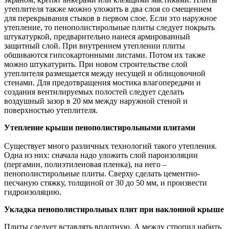
утеплителя также можно уложить в два слоя со смещением
для перекрывания стыков в первом слое. Если это наружное
утепление, то пенополистирольные плиты следует покрыть
штукатуркой, предварительно нанеся армированный
защитный слой. При внутреннем утеплении плиты
обшиваются гипсокартонными листами. Потом их также
можно штукатурить. При новом строительстве слой
утеплителя размещается между несущей и облицовочной
стенами. Для предотвращения мостика влагопередачи и
создания вентилируемых полостей следует сделать
воздушный зазор в 20 мм между наружной стеной и
поверхностью утеплителя.
Утепление крыши пенополистирольными плитами
Существует много различных технологий такого утепления.
Одна из них: сначала надо уложить слой пароизоляции
(пергамин, полиэтиленовая пленка), на него –
пенополистирольные плиты. Сверху сделать цементно-
песчаную стяжку, толщиной от 30 до 50 мм, и произвести
гидроизоляцию.
Укладка пенополистирольных плит при наклонной крыше
Плиты следует вставлять вплотную. А между стропил набить