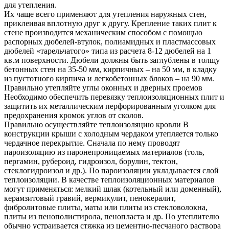
для утепления.
Их чаще всего применяют для утепления наружных стен,
приклеивая вплотную друг к другу. Крепление таких плит к
стене производится механическим способом с помощью
распорных дюбелей-втулок, полиамидных и пластмассовых
дюбелей «тарельчатого» типа из расчета 8-12 дюбелей на 1
кв.м поверхности. Дюбели должны быть заглублены в толщу
бетонных стен на 35-50 мм, кирпичных – на 50 мм, в кладку
из пустотного кирпича и легкобетонных блоков – на 90 мм.
Правильно утепляйте углы оконных и дверных проемов
Необходимо обеспечить перевязку теплоизоляционных плит и
защитить их металлическим перфорированным уголком для
предохранения кромок углов от сколов.
Правильно осуществляйте теплоизоляцию кровли В
конструкции крыши с холодным чердаком утепляется только
чердачное перекрытие. Сначала по нему проводят
пароизоляцию из паронепроницаемых материалов (толь,
пергамин, рубероид, гидроизол, борулин, тектон,
стеклогидроизол и др.). По пароизоляции укладывается слой
теплоизоляции. В качестве теплоизоляционных материалов
могут применяться: мелкий шлак (котельный или доменный),
керамзитовый гравий, вермикулит, пенокералит,
фибролитовые плиты, маты или плиты из стекловолокна,
плиты из пенополистирола, пенопласта и др. По утеплителю
обычно устраивается стяжка из цементно-песчаного раствора