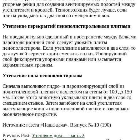
упорные рейки для создания вентилируемых полостей между
утеплителем и кровлей. Теплоизоляция будет лучше, если
плиты укладывать в два слоя со смещением швов.
Утепление перекрытий пенополистирольными плитами
На предварительно сделанный в пространстве между балками
пароизоляционный слой следует уложить плиты
пенополистирола. Если утепление выполняется в два слоя, то
для лучшей герметизации сместить стыки. Изолирующий
слой фиксируется упорными планками или засыпается
керамзитовым гравием.
Утепление пола пенополистиролом
Сначала выполняют гидро- и пароизолирующий слой из
полиэтиленовой пленки с нахлестом на стены от 100 до 150
мм. После этого вплотную укладывают плиты в два слоя со
смещением стыков. Затем загибают на слой утеплителя
выступающие концы полиэтиленовой пленки и завершают
окончательное покрытие.
Источник: газета «Наша дача». Выпуск № 19 (190)
2012-
Previous Post:
Утепляем дом — часть 2