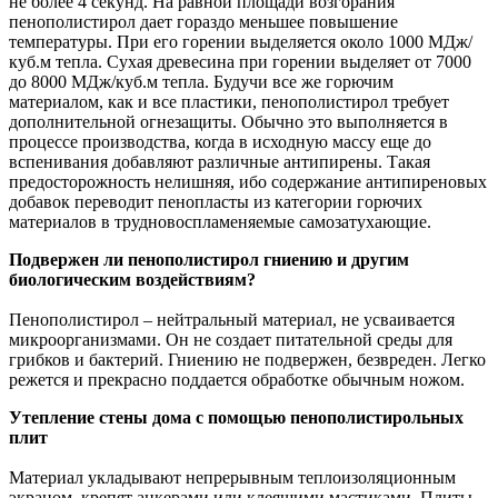
не более 4 секунд. На равной площади возгорания
пенополистирол дает гораздо меньшее повышение
температуры. При его горении выделяется около 1000 МДж/
куб.м тепла. Сухая древесина при горении выделяет от 7000
до 8000 МДж/куб.м тепла. Будучи все же горючим
материалом, как и все пластики, пенополистирол требует
дополнительной огнезащиты. Обычно это выполняется в
процессе производства, когда в исходную массу еще до
вспенивания добавляют различные антипирены. Такая
предосторожность нелишняя, ибо содержание антипиреновых
добавок переводит пенопласты из категории горючих
материалов в трудновоспламеняемые самозатухающие.
Подвержен ли пенополистирол гниению и другим
биологическим воздействиям?
Пенополистирол – нейтральный материал, не усваивается
микроорганизмами. Он не создает питательной среды для
грибков и бактерий. Гниению не подвержен, безвреден. Легко
режется и прекрасно поддается обработке обычным ножом.
Утепление стены дома с помощью пенополистирольных
плит
Материал укладывают непрерывным теплоизоляционным
экраном, крепят анкерами или клеящими мастиками. Плиты