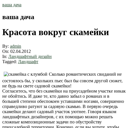
Skip
ваша дача
to
content
ваша дача
Красота вокруг скамейки
By:
admin
On:
02.04.2012
In:
Ландшафтный дизайн
Tagged:
Ландшафт
Сколько романтических свиданий не
состоялось бы, у скольких пьес был бы совсем другой сюжет,
не будь на свете садовой скамейки!
Согласитесь, что без скамейки на приусадебном участке никак
не обойтись. И даже те, кто давно забыл о романах и в
большей степени обеспокоен уставшими ногами, совершенно
справедливо ратуют за садовую скамью. В первую очередь
скамейки делают садовый участок уютнее. Говоря языком
ландшафтных дизайнеров, с их помощью можно решать
сложные композиционные задачи по обустройству
приусадебной территории. Конечно, если вы хотите, чтобы