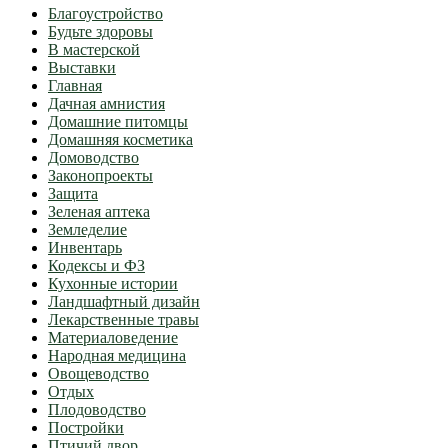
Благоустройство
Будьте здоровы
В мастерской
Выставки
Главная
Дачная амнистия
Домашние питомцы
Домашняя косметика
Домоводство
Законопроекты
Защита
Зеленая аптека
Земледелие
Инвентарь
Кодексы и ФЗ
Кухонные истории
Ландшафтный дизайн
Лекарственные травы
Материаловедение
Народная медицина
Овощеводство
Отдых
Плодоводство
Постройки
Птичий двор