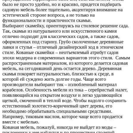
было не просто удобно, но и красиво, придется подбирать
садовую мебель более тщательно, акцентируя внимание на
эстетической стороне вопроса, а не только на
функциональности и практичности скамьи.
Выбирают скамейку, ориентируясь на стилевое решение сада.
Так, скамьи из натурального или искусственного камня
отлично подходят для классических садов, а также садов,
оформленных под старину. Грубо сколоченные деревянные
лавки и стулья – отличный дизайнерский ход в этническом
стиле. Кованые скамейки – неотъемлемый атрибут садов
эпохи модерна и современных вариантов этого стиля. Самым
распространенным материалом, из которого делается садовая
мебель, на сегодняшний день остается дерево. Деревянная
скамья покоряет натуральностью, близостью к среде, в
которой ей суждено жить долгие годы. Чаще всего
производители выбирают тик – излюбленный материал
корабелов. Особенность мебели из тика – серебристый налет,
появляющийся на открытом воздухе и легко удаляющийся
щеткой, смоченной в теплой воде. Чтобы надолго сохранить
естественный золотисто-коричневый цвет дерева, его
необходимо обрабатывать специальными средствами.
Например, тиковым маслом, которое чаще всего продается
вместе с мебелью.
Кованая мебель, пожалуй, никогда не выйдет из моды –
поклонники у нее найдутся и по прошествии столетий.