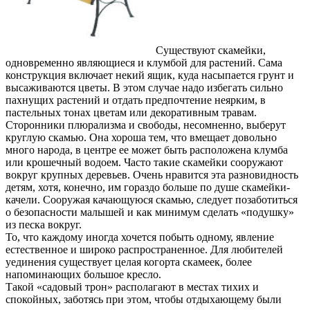
Существуют скамейки,
одновременно являющиеся и клумбой для растений. Сама
конструкция включает некий ящик, куда насыпается грунт и
высаживаются цветы. В этом случае надо избегать сильно
пахнущих растений и отдать предпочтение неярким, в
пастельных тонах цветам или декоративным травам.
Сторонники плюрализма и свободы, несомненно, выберут
круглую скамью. Она хороша тем, что вмещает довольно
много народа, в центре ее может быть расположена клумба
или крошечный водоем. Часто такие скамейки сооружают
вокруг крупных деревьев. Очень нравится эта разновидность
детям, хотя, конечно, им гораздо больше по душе скамейки-
качели. Сооружая качающуюся скамью, следует позаботиться
о безопасности малышей и как минимум сделать «подушку»
из песка вокруг.
То, что каждому иногда хочется побыть одному, явление
естественное и широко распространенное. Для любителей
уединения существует целая когорта скамеек, более
напоминающих большое кресло.
Такой «садовый трон» располагают в местах тихих и
спокойных, заботясь при этом, чтобы отдыхающему были