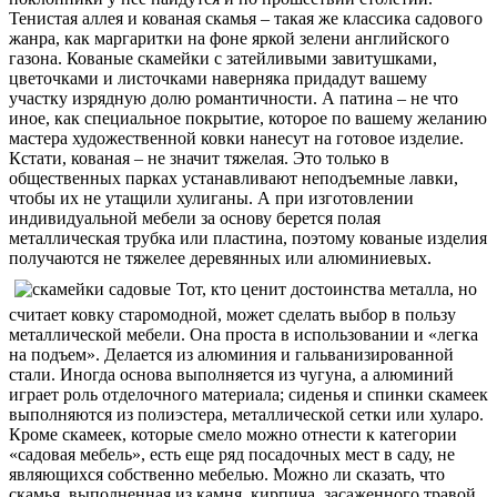
Тенистая аллея и кованая скамья – такая же классика садового
жанра, как маргаритки на фоне яркой зелени английского
газона. Кованые скамейки с затейливыми завитушками,
цветочками и листочками наверняка придадут вашему
участку изрядную долю романтичности. А патина – не что
иное, как специальное покрытие, которое по вашему желанию
мастера художественной ковки нанесут на готовое изделие.
Кстати, кованая – не значит тяжелая. Это только в
общественных парках устанавливают неподъемные лавки,
чтобы их не утащили хулиганы. А при изготовлении
индивидуальной мебели за основу берется полая
металлическая трубка или пластина, поэтому кованые изделия
получаются не тяжелее деревянных или алюминиевых.
Тот, кто ценит достоинства металла, но
считает ковку старомодной, может сделать выбор в пользу
металлической мебели. Она проста в использовании и «легка
на подъем». Делается из алюминия и гальванизированной
стали. Иногда основа выполняется из чугуна, а алюминий
играет роль отделочного материала; сиденья и спинки скамеек
выполняются из полиэстера, металлической сетки или хуларо.
Кроме скамеек, которые смело можно отнести к категории
«садовая мебель», есть еще ряд посадочных мест в саду, не
являющихся собственно мебелью. Можно ли сказать, что
скамья, выполненная из камня, кирпича, засаженного травой