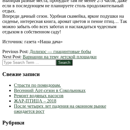
Выбирая разные места, пробудьте там не менее 2-3 часов, даже
если в последующем не планируете столь продолжительный
отдых.
Впереди дачный сезон. Удобная скамейка, яркие подушки на
сиденье, интересная книга, аромат цветов и пение птиц… Так
можно забыть обо всех заботах и наслаждаться чудесным
отдыхом в собственном саду!
Источник: газета «Наша дача»
2012-
Previous Post:
Долихос — гиацинтовые бобы
04-
Next Post:
Вариации на тему детской площадки
02
Search
Свежие записи
Страсти по помидорам.
Весенний Арт-сезон в Сокольниках
Ремонт водяных насосов
ЖАР-ПТИЦА – 2018
После четырех лет падения на оконном рынке
ожидается рост
Рубрики