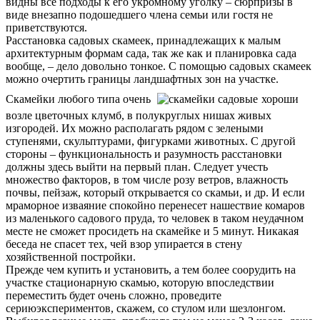
видны все подходы к его укромному уголку – сюрпризы в
виде внезапно подошедшего члена семьи или гостя не
приветствуются.
Расстановка садовых скамеек, принадлежащих к малым
архитектурным формам сада, так же как и планировка сада
вообще, – дело довольно тонкое. С помощью садовых скамеек
можно очертить границы ландшафтных зон на участке.
Скамейки любого типа очень
хороши
возле цветочных клумб, в полукруглых нишах живых
изгородей. Их можно располагать рядом с зелеными
ступенями, скульптурами, фигурками животных. С другой
стороны – функциональность и разумность расстановки
должны здесь выйти на первый план. Следует учесть
множество факторов, в том числе розу ветров, влажность
почвы, пейзаж, который открывается со скамьи, и др. И если
мраморное изваяние спокойно перенесет нашествие комаров
из маленького садового пруда, то человек в таком неудачном
месте не сможет просидеть на скамейке и 5 минут. Никакая
беседа не спасет тех, чей взор упирается в стену
хозяйственной постройки.
Прежде чем купить и установить, а тем более соорудить на
участке стационарную скамью, которую впоследствии
переместить будет очень сложно, проведите
сериюэкспериментов, скажем, со стулом или шезлонгом.