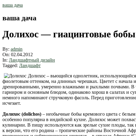
Skip
ваша дача
to
content
ваша дача
Долихос — гиацинтовые бобы
By:
admin
On:
02.04.2012
In:
Ландшафтный дизайн
Tagged:
Ландшафт
Долихос – вьющийся однолетник, использующийся д
фиолетовым оттенком, на длинных черешках. Цветет с начала 
дренированными, умеренно влажными и рыхлыми почвами. В те
гарниром и основным блюдом, одинаково хорош в салатах и су
немного напоминают стручковую фасоль. Перед приготовлением
исчезает.
Долихос (dolichos)
– необычные бобы кремового цвета с белым 
особенно популярна в индийской кухне. Долихос может похва
кулинарии. В пищу используются как зрелые сухие плоды, так 
к версии, что его родина – тропические районы Восточной Аф
тропических и субтропических широтах – в странах Африки (С