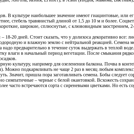
дов. В культуре наибольшее значение имеют гиацинтовые, или егип
нее, стебель травянистый длиной от 1,5 до 10 м и более. Соцвет
короткие, широкие, сплюснутые, с клювовидным заострением, 2-
– 18-20 дней. Стоит сказать, что у долихоса декоративно все: л
лодородную и влажную землю с нейтральной реакцией. Семена мож
а надо предварительно в течение суток выдержать в теплой воде
тку влаги в начальный период вегетации. После смыкания рядко
осадков.
ерную культуру, например для озеленения балкона. Почва в конт
ли). Можно подкармливать не чаще 2 раз в месяц любым комплек
ть. Значит, пришла пора заготавливать семена. Бобы следует со
о симпатичные – черные с белой окантовкой. Всхожесть сохраня
олее часто встречаются сорта с сиреневыми цветками. Но есть 