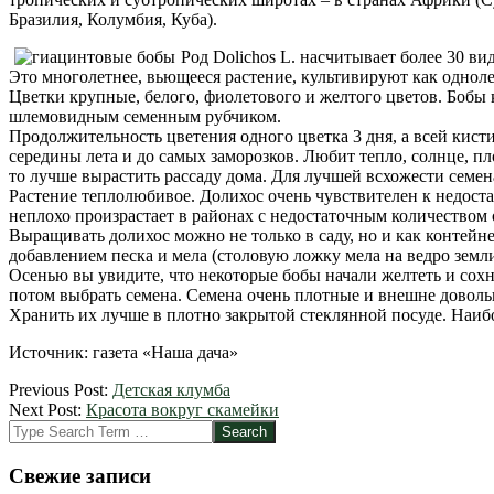
Бразилия, Колумбия, Куба).
Род Dolichos L. насчитывает более 30 ви
Это многолетнее, вьющееся растение, культивируют как однолет
Цветки крупные, белого, фиолетового и желтого цветов. Бобы 
шлемовидным семенным рубчиком.
Продолжительность цветения одного цветка 3 дня, а всей кисти 
середины лета и до самых заморозков. Любит тепло, солнце, п
то лучше вырастить рассаду дома. Для лучшей всхожести семен
Растение теплолюбивое. Долихос очень чувствителен к недоста
неплохо произрастает в районах с недостаточным количеством 
Выращивать долихос можно не только в саду, но и как контейн
добавлением песка и мела (столовую ложку мела на ведро зем
Осенью вы увидите, что некоторые бобы начали желтеть и сохну
потом выбрать семена. Семена очень плотные и внешне довольн
Хранить их лучше в плотно закрытой стеклянной посуде. Наиб
Источник: газета «Наша дача»
2012-
Previous Post:
Детская клумба
04-
Next Post:
Красота вокруг скамейки
02
Search
Свежие записи