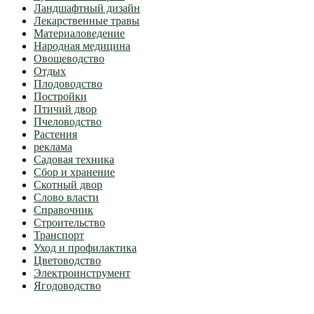
Ландшафтный дизайн
Лекарственные травы
Материаловедение
Народная медицина
Овощеводство
Отдых
Плодоводство
Постройки
Птичий двор
Пчеловодство
Растения
реклама
Садовая техника
Сбор и хранение
Скотный двор
Слово власти
Справочник
Строительство
Транспорт
Уход и профилактика
Цветоводство
Электроинструмент
Ягодоводство