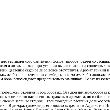
ля вертикального озеленения домов, заборов, отдельно стоящих 
июля и до заморозков при условии выращивания на солнечных, 
ни цветение скудное либо вовсе отсутствует. Аромат тонкий и
пах, особенно в сочетании с имбирем и кокосом. Бобы долихос 
 бобы рекомендуют предварительно замачивать. Варят их более 
гребешком, отдельный род бобовых. Эта древняя зернобобовая к
статься не только насыщенным травяным ароматом, но и сбалан
и свежие зеленые стручки. Происхождение растения долихос ост
рики. В дикорастущем виде его можно встретить в Африке и в 
удан, Ангола, Кения, Египет), в Азии (Индия, Мьянма, Вьетнам