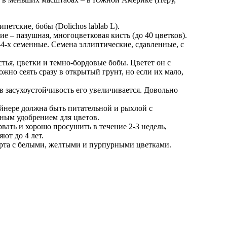
етские, бобы (Dolichos lablab L).
ие – пазушная, многоцветковая кисть (до 40 цветков).
4-х семенные. Семена эллиптические, сдавленные, с
истья, цветки и темно-бордовые бобы. Цветет он с
но сеять сразу в открытый грунт, но если их мало,
.
в засухоустойчивость его увеличивается. Довольно
ейнере должна быть питательной и рыхлой с
сным удобрением для цветов.
рвать и хорошо просушить в течение 2-3 недель,
ют до 4 лет.
сорта с белыми, желтыми и пурпурными цветками.