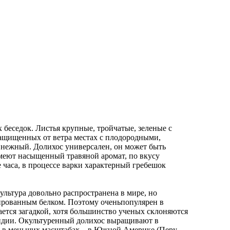
беседок. Листья крупные, тройчатые, зеленые с
защищенных от ветра местах с плодородными,
 нежный. Долихос универсален, он может быть
имеют насыщенный травяной аромат, по вкусу
часа, в процессе варки характерный гребешок
ультура довольно распространена в мире, но
сированным белком. Поэтому оченьпопулярен в
ается загадкой, хотя большинство ученых склоняются
Индии. Окультуренный долихос выращивают в
), в меньших масштабах – в Южной Америке (Перу,