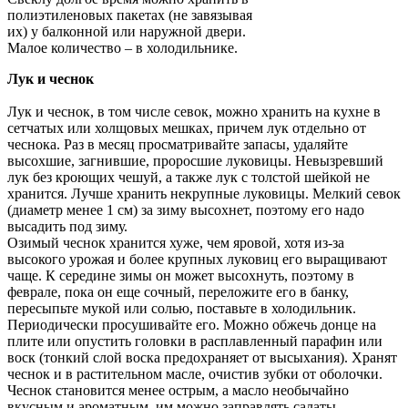
полиэтиленовых пакетах (не завязывая
их) у балконной или наружной двери.
Малое количество – в холодильнике.
Лук и чеснок
Лук и чеснок, в том числе севок, можно хранить на кухне в
сетчатых или холщовых мешках, причем лук отдельно от
чеснока. Раз в месяц просматривайте запасы, удаляйте
высохшие, загнившие, проросшие луковицы. Невызревший
лук без кроющих чешуй, а также лук с толстой шейкой не
хранится. Лучше хранить некрупные луковицы. Мелкий севок
(диаметр менее 1 см) за зиму высохнет, поэтому его надо
высадить под зиму.
Озимый чеснок хранится хуже, чем яровой, хотя из-за
высокого урожая и более крупных луковиц его выращивают
чаще. К середине зимы он может высохнуть, поэтому в
феврале, пока он еще сочный, переложите его в банку,
пересыпьте мукой или солью, поставьте в холодильник.
Периодически просушивайте его. Можно обжечь донце на
плите или опустить головки в расплавленный парафин или
воск (тонкий слой воска предохраняет от высыхания). Хранят
чеснок и в растительном масле, очистив зубки от оболочки.
Чеснок становится менее острым, а масло необычайно
вкусным и ароматным, им можно заправлять салаты.