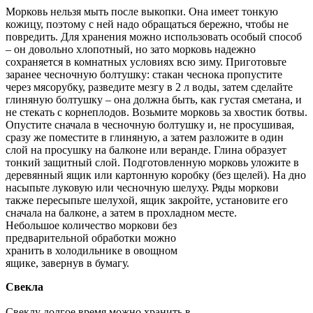
Морковь нельзя мыть после выкопки. Она имеет тонкую
кожицу, поэтому с ней надо обращаться бережно, чтобы не
повредить. Для хранения можно использовать особый способ
– он довольно хлопотный, но зато морковь надежно
сохраняется в комнатных условиях всю зиму. Приготовьте
заранее чесночную болтушку: стакан чеснока пропустите
через мясорубку, разведите мезгу в 2 л воды, затем сделайте
глиняную болтушку – она должна быть, как густая сметана, и
не стекать с корнеплодов. Возьмите морковь за хвостик ботвы.
Опустите сначала в чесночную болтушку и, не просушивая,
сразу же поместите в глиняную, а затем разложите в один
слой на просушку на балконе или веранде. Глина образует
тонкий защитный слой. Подготовленную морковь уложите в
деревянный ящик или картонную коробку (без щелей). На дно
насыпьте луковую или чесночную шелуху. Ряды моркови
также пересыпьте шелухой, ящик закройте, установите его
сначала на балконе, а затем в прохладном месте.
Небольшое количество моркови без
предварительной обработки можно
хранить в холодильнике в овощном
ящике, завернув в бумагу.
Свекла
Свеклу долгое время можно хранить в