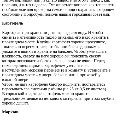
той же картошки или лука. Но радость по этому поводу, как
правило, длится недолго. Тут же встает вопрос: как теперь эти
необходимые для прокорма семьи овощи сохранить в хорошем
состоянии? Попробуем помочь нашим горожанам советами.
Картофель
Картофель при хранении дышит, выделяя воду. И чтобы
снизить интенсивность такого дыхания, его надо хранить в
прохладном месте. Клубни картофеля хорошо просушите,
тщательно пересмотрите, чтобы они были здоровыми,
уложите в ящики и храните на балконе. Чтобы уменьшить
влажность, сверху на него хорошо бы положить свеклу,
которая поглощает избыток влаги, а сама не вянет. Перед
похолоданием ящики с картофелем утеплите, а с
наступлением морозов перенесите в комнату и установите в
прохладном месте – у двери балкона или в прихожей у
входной двери.
Чтобы не дать картофелю быстро подгнить, постарайтесь
пересыпать его листьями рябины (на 25 кг 0,5 кг листьев).
В городской квартире картофель можно хранить в
трехслойном мешке из нетканого материала, при этом клубни
хорошо дышат.
Морковь