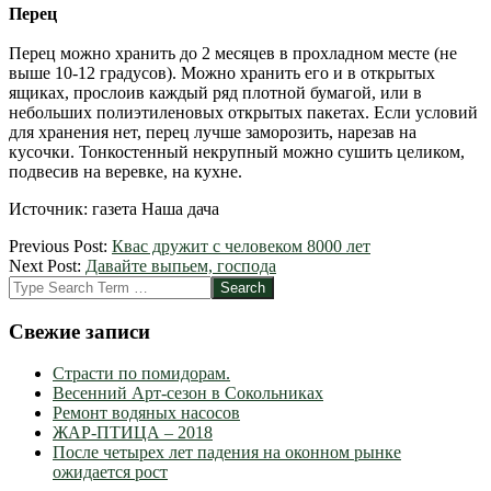
Перец
Перец можно хранить до 2 месяцев в прохладном месте (не
выше 10-12 градусов). Можно хранить его и в открытых
ящиках, прослоив каждый ряд плотной бумагой, или в
небольших полиэтиленовых открытых пакетах. Если условий
для хранения нет, перец лучше заморозить, нарезав на
кусочки. Тонкостенный некрупный можно сушить целиком,
подвесив на веревке, на кухне.
Источник: газета Наша дача
2012-
Previous Post:
Квас дружит с человеком 8000 лет
03-
Next Post:
Давайте выпьем, господа
19
Search
Свежие записи
Страсти по помидорам.
Весенний Арт-сезон в Сокольниках
Ремонт водяных насосов
ЖАР-ПТИЦА – 2018
После четырех лет падения на оконном рынке
ожидается рост