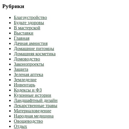
Рубрики
Благоустройство
Будьте здоровы
В мастерской
Выставки
Главная
Дачная амнистия
Домашние питомцы
Домашняя косметика
Домоводство
Законопроекты
Защита
Зеленая аптека
Земледелие
Инвентарь
Кодексы и ФЗ
Кухонные истории
Ландшафтный дизайн
Лекарственные травы
Материаловедение
Народная медицина
Овощеводство
Отдых