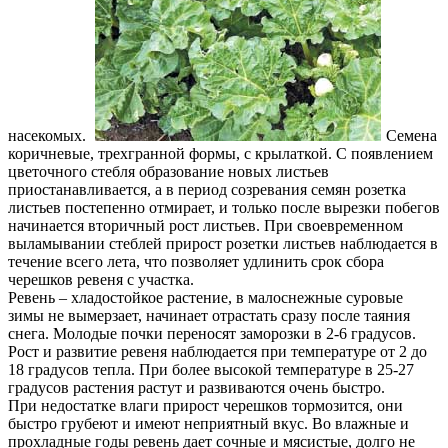
насекомых.
Семена
коричневые, трехгранной формы, с крылаткой. С появлением
цветочного стебля образование новых листьев
приостанавливается, а в период созревания семян розетка
листьев постепенно отмирает, и только после вырезки побегов
начинается вторичный рост листьев. При своевременном
выламывании стеблей прирост розетки листьев наблюдается в
течение всего лета, что позволяет удлинить срок сбора
черешков ревеня с участка.
Ревень – хладостойкое растение, в малоснежные суровые
зимы не вымерзает, начинает отрастать сразу после таяния
снега. Молодые почки переносят заморозки в 2-6 градусов.
Рост и развитие ревеня наблюдается при температуре от 2 до
18 градусов тепла. При более высокой температуре в 25-27
градусов растения растут и развиваются очень быстро.
При недостатке влаги прирост черешков тормозится, они
быстро грубеют и имеют неприятный вкус. Во влажные и
прохладные годы ревень дает сочные и мясистые, долго не