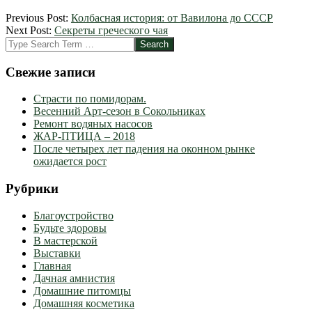
2012-
Previous Post:
Колбасная история: от Вавилона до СССР
03-
Next Post:
Секреты греческого чая
19
Search
Свежие записи
Страсти по помидорам.
Весенний Арт-сезон в Сокольниках
Ремонт водяных насосов
ЖАР-ПТИЦА – 2018
После четырех лет падения на оконном рынке
ожидается рост
Рубрики
Благоустройство
Будьте здоровы
В мастерской
Выставки
Главная
Дачная амнистия
Домашние питомцы
Домашняя косметика