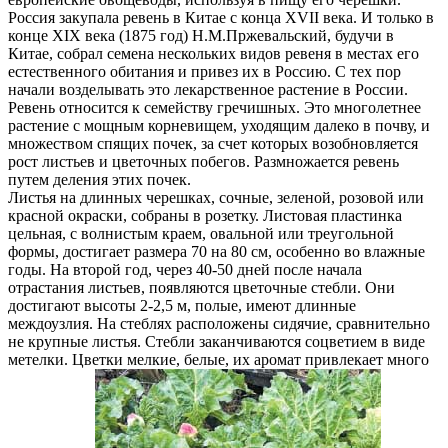
Россия закупала ревень в Китае с конца ХVII века. И только в
конце ХIХ века (1875 год) Н.М.Пржевальский, будучи в
Китае, собрал семена нескольких видов ревеня в местах его
естественного обитания и привез их в Россию. С тех пор
начали возделывать это лекарственное растение в России.
Ревень относится к семейству гречишных. Это многолетнее
растение с мощным корневищем, уходящим далеко в почву, и
множеством спящих почек, за счет которых возобновляется
рост листьев и цветочных побегов. Размножается ревень
путем деления этих почек.
Листья на длинных черешках, сочные, зеленой, розовой или
красной окраски, собраны в розетку. Листовая пластинка
цельная, с волнистым краем, овальной или треугольной
формы, достигает размера 70 на 80 см, особенно во влажные
годы. На второй год, через 40-50 дней после начала
отрастания листьев, появляются цветочные стебли. Они
достигают высоты 2-2,5 м, полые, имеют длинные
междоузлия. На стеблях расположены сидячие, сравнительно
не крупные листья. Стебли заканчиваются соцветием в виде
метелки. Цветки мелкие, белые, их аромат привлекает много