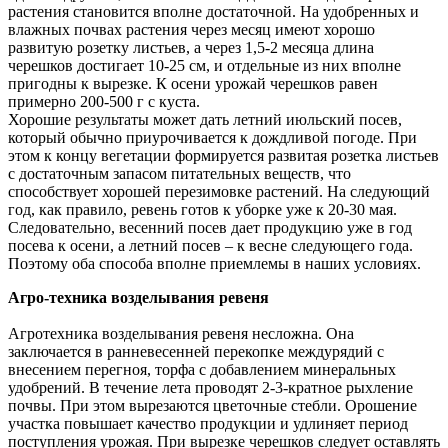
растения становится вполне достаточной. На удобренных и
влажных почвах растения через месяц имеют хорошо
развитую розетку листьев, а через 1,5-2 месяца длина
черешков достигает 10-25 см, и отдельные из них вполне
пригодны к вырезке. К осени урожай черешков равен
примерно 200-500 г с куста.
Хорошие результаты может дать летний июльский посев,
который обычно приурочивается к дождливой погоде. При
этом к концу вегетации формируется развитая розетка листьев
с достаточным запасом питательных веществ, что
способствует хорошей перезимовке растений. На следующий
год, как правило, ревень готов к уборке уже к 20-30 мая.
Следовательно, весенний посев дает продукцию уже в год
посева к осени, а летний посев – к весне следующего года.
Поэтому оба способа вполне приемлемы в наших условиях.
Агро-техника возделывания ревеня
Агротехника возделывания ревеня несложна. Она
заключается в ранневесенней перекопке междурядий с
внесением перегноя, торфа с добавлением минеральных
удобрений. В течение лета проводят 2-3-кратное рыхление
почвы. При этом вырезаются цветочные стебли. Орошение
участка повышает качество продукции и удлиняет период
поступления урожая. При вырезке черешков следует оставлять