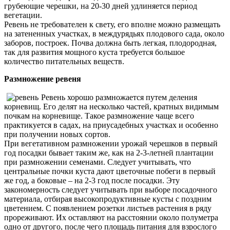
грубеющие черешки, на 20-30 дней удлиняется период
вегетации.
Ревень не требователен к свету, его вполне можно размещать
на затененных участках, в междурядьях плодового сада, около
заборов, построек. Почва должна быть легкая, плодородная,
так для развития мощного куста требуется большое
количество питательных веществ.
Размножение ревеня
Ревень хорошо размножается путем деления
корневищ. Его делят на несколько частей, кратных видимым
почкам на корневище. Такое размножение чаще всего
практикуется в садах, на приусадебных участках и особенно
при получении новых сортов.
При вегетативном размножении урожай черешков в первый
год посадки бывает таким же, как на 2-3-летней плантации
при размножении семенами. Следует учитывать, что
центральные почки куста дают цветочные побеги в первый
же год, а боковые – на 2-3 год после посадки. Эту
закономерность следует учитывать при выборе посадочного
материала, отбирая высокопродуктивные кусты с поздним
цветением. С появлением розетки листьев растения в ряду
прореживают. Их оставляют на расстоянии около полуметра
одно от другого, после чего площадь питания для взрослого