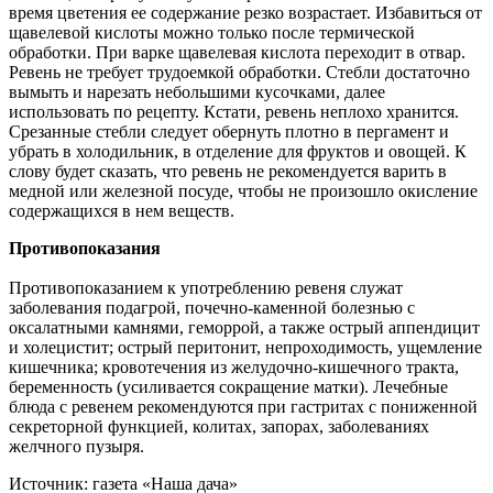
время цветения ее содержание резко возрастает. Избавиться от
щавелевой кислоты можно только после термической
обработки. При варке щавелевая кислота переходит в отвар.
Ревень не требует трудоемкой обработки. Стебли достаточно
вымыть и нарезать небольшими кусочками, далее
использовать по рецепту. Кстати, ревень неплохо хранится.
Срезанные стебли следует обернуть плотно в пергамент и
убрать в холодильник, в отделение для фруктов и овощей. К
слову будет сказать, что ревень не рекомендуется варить в
медной или железной посуде, чтобы не произошло окисление
содержащихся в нем веществ.
Противопоказания
Противопоказанием к употреблению ревеня служат
заболевания подагрой, почечно-каменной болезнью с
оксалатными камнями, геморрой, а также острый аппендицит
и холецистит; острый перитонит, непроходимость, ущемление
кишечника; кровотечения из желудочно-кишечного тракта,
беременность (усиливается сокращение матки). Лечебные
блюда с ревенем рекомендуются при гастритах с пониженной
секреторной функцией, колитах, запорах, заболеваниях
желчного пузыря.
Источник: газета «Наша дача»