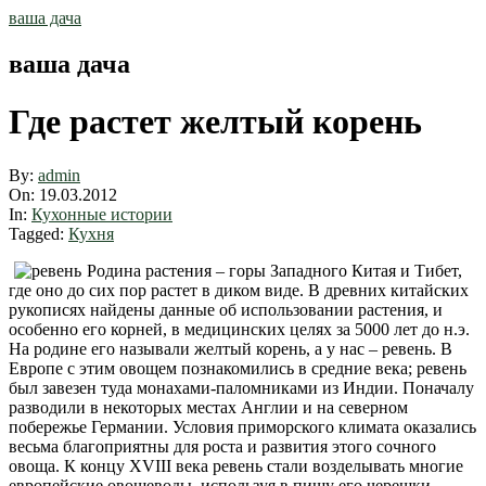
Skip
ваша дача
to
content
ваша дача
Где растет желтый корень
By:
admin
On:
19.03.2012
In:
Кухонные истории
Tagged:
Кухня
Родина растения – горы Западного Китая и Тибет,
где оно до сих пор растет в диком виде. В древних китайских
рукописях найдены данные об использовании растения, и
особенно его корней, в медицинских целях за 5000 лет до н.э.
На родине его называли желтый корень, а у нас – ревень. В
Европе с этим овощем познакомились в средние века; ревень
был завезен туда монахами-паломниками из Индии. Поначалу
разводили в некоторых местах Англии и на северном
побережье Германии. Условия приморского климата оказались
весьма благоприятны для роста и развития этого сочного
овоща. К концу ХVIII века ревень стали возделывать многие
европейские овощеводы, используя в пищу его черешки.