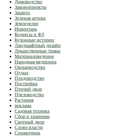
Домоводство
Законопроекты
Защита
Зеленая аптека
Земледелие
Инвентарь
Кодексы и ФЗ
Кухонные истории
Ландшафтный дизайн
Лекарственные травы
Материаловедение
Народная медицина
Овощеводство
Отдых
Плодоводство
Постройки
Птичий двор
Пчеловодство
Растения
реклама
Садовая техника
Сбор и хранение
Скотный двор
Слово власти
Справочник