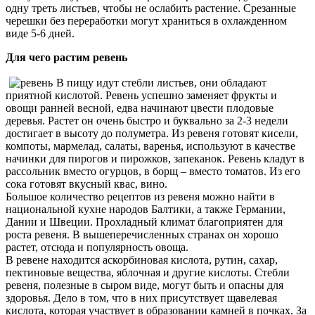
одну треть листьев, чтобы не ослабить растение. Срезанные
черешки без переработки могут храниться в охлажденном
виде 5-6 дней.
Для чего растим ревень
В пищу идут стебли листьев, они обладают
приятной кислотой. Ревень успешно заменяет фрукты и
овощи ранней весной, едва начинают цвести плодовые
деревья. Растет он очень быстро и буквально за 2-3 недели
достигает в высоту до полуметра. Из ревеня готовят кисели,
компоты, мармелад, салаты, варенья, используют в качестве
начинки для пирогов и пирожков, запеканок. Ревень кладут в
рассольник вместо огурцов, в борщ – вместо томатов. Из его
сока готовят вкусный квас, вино.
Большое количество рецептов из ревеня можно найти в
национальной кухне народов Балтики, а также Германии,
Дании и Швеции. Прохладный климат благоприятен для
роста ревеня. В вышеперечисленных странах он хорошо
растет, отсюда и популярность овоща.
В ревене находится аскорбиновая кислота, рутин, сахар,
пектиновые вещества, яблочная и другие кислоты. Стебли
ревеня, полезные в сыром виде, могут быть и опасны для
здоровья. Дело в том, что в них присутствует щавелевая
кислота, которая участвует в образовании камней в почках. За