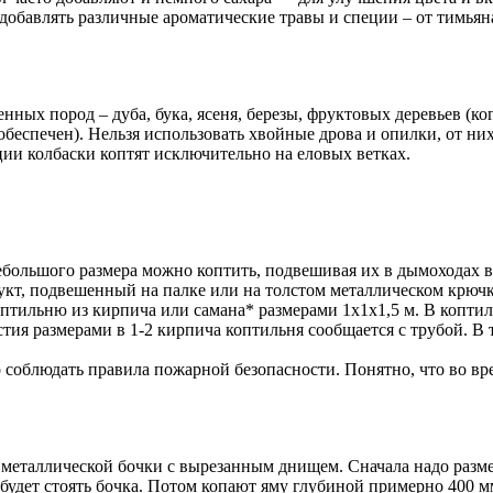
обавлять различные ароматические травы и специи – от тимьяна
енных пород – дуба, бука, ясеня, березы, фруктовых деревьев (ко
беспечен). Нельзя использовать хвойные дрова и опилки, от них
ции колбаски коптят исключительно на еловых ветках.
ебольшого размера можно коптить, подвешивая их в дымоходах 
кт, подвешенный на палке или на толстом металлическом крючк
птильню из кирпича или самана* размерами 1х1х1,5 м. В коптил
тия размерами в 1-2 кирпича коптильня сообщается с трубой. В 
 соблюдать правила пожарной безопасности. Понятно, что во вре
 металлической бочки с вырезанным днищем. Сначала надо разм
 будет стоять бочка. Потом копают яму глубиной примерно 400 м