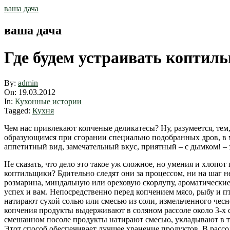
Skip
ваша дача
to
content
ваша дача
Где будем устраивать коптил
By:
admin
On:
19.03.2012
In:
Кухонные истории
Tagged:
Кухня
Чем нас привлекают копченые деликатесы? Ну, разумеется, тем,
образующимся при сгорании специально подобранных дров, в м
аппетитный вид, замечательный вкус, приятный – с дымком! – 
Не сказать, что дело это такое уж сложное, но умения и хлопо
коптильщики?
Бдительно следят они за процессом, ни на шаг 
розмарина, миндальную или ореховую скорлупу, ароматические
успех и вам. Непосредственно перед копчением мясо, рыбу и п
натирают сухой солью или смесью из соли, измельченного чесн
копчения продукты выдерживают в соляном рассоле около 3-х 
смешанном посоле продукты натирают смесью, укладывают в тар
Этот способ обеспечивает лучшее хранение продуктов. В
рассо