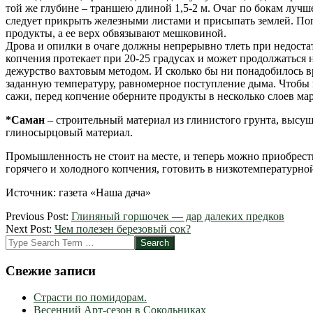
той же глубине – траншею длиной 1,5-2 м. Очаг по бокам лучш
следует прикрыть железными листами и присыпать землей. Поп
продукты, а ее верх обвязывают мешковиной.
Дрова и опилки в очаге должны непрерывно тлеть при недоста
копчения протекает при 20-25 градусах и может продолжаться н
дежурство вахтовым методом. И сколько бы ни понадобилось в
заданную температуру, равномерное поступление дыма. Чтобы 
сажи, перед копчение оберните продукты в несколько слоев ма
*Саман
– строительный материал из глинистого грунта, высу
глиносырцовый материал.
Промышленность не стоит на месте, и теперь можно приобрест
горячего и холодного копчения, готовить в низкотемпературно
Источник: газета «Наша дача»
2012-
Previous Post:
Глиняный горшочек — дар далеких предков
03-
Next Post:
Чем полезен березовый сок?
19
Search
Свежие записи
Страсти по помидорам.
Весенний Арт-сезон в Сокольниках