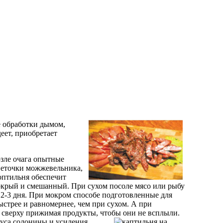
е обработки дымом,
еет, приобретает
озле очага опытные
 веточки можжевельника,
оптильня обеспечит
мокрый и смешанный. При сухом посоле мясо или рыбу
 2-3 дня. При мокром способе подготовленные для
стрее и равномернее, чем при сухом. А при
, сверху прижимая продукты, чтобы они не всплыли.
куса солонины и усиления