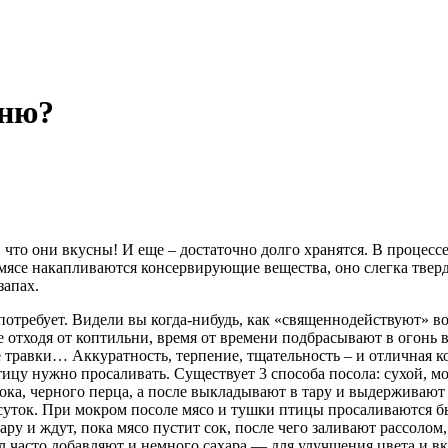
ьню?
 что они вкусны! И еще – достаточно долго хранятся. В процесс
ясе накапливаются консервирующие вещества, оно слегка тверд
запах.
т потребует. Видели вы когда-нибудь, как «священнодействуют» в
не отходя от коптильни, время от времени подбрасывают в огонь
 травки… Аккуратность, терпение, тщательность – и отличная к
тицу нужно просаливать. Существует 3 способа посола: сухой, 
ока, черного перца, а после выкладывают в тару и выдерживают
суток. При мокром посоле мясо и тушки птицы просаливаются бы
у и ждут, пока мясо пустит сок, после чего заливают рассолом
л часто добавляют и немного сахара — для улучшения цвета и в