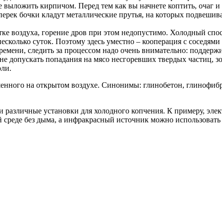
е выложить кирпичом. Перед тем как вы начнете коптить, очаг 
ерек бочки кладут металлические прутья, на которых подвешив
тке воздуха, горение дров при этом недопустимо. Холодный спо
есколько суток. Поэтому здесь уместно – кооперация с соседями
ремени, следить за процессом надо очень внимательно: поддерж
не допускать попадания на мясо несгоревших твердых частиц, з
рли.
шенного на открытом воздухе. Синонимы: глинобетон, глинофиб
и различные установки для холодного копчения. К примеру, эле
й среде без дыма, а инфракрасный источник можно использовать