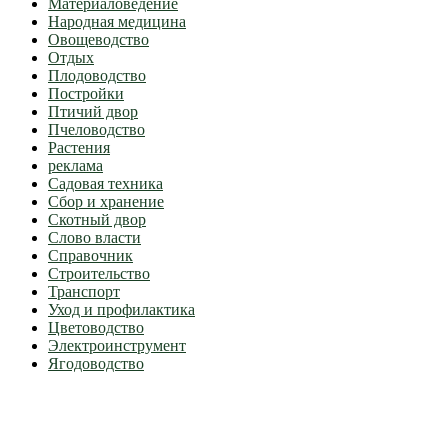
Материаловедение
Народная медицина
Овощеводство
Отдых
Плодоводство
Постройки
Птичий двор
Пчеловодство
Растения
реклама
Садовая техника
Сбор и хранение
Скотный двор
Слово власти
Справочник
Строительство
Транспорт
Уход и профилактика
Цветоводство
Электроинструмент
Ягодоводство