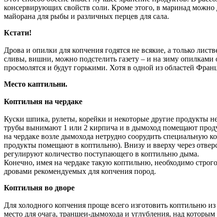
консервирующих свойств соли. Кроме этого, в маринад можно д
майорана для рыбы и различных перцев для сала.
Кстати!
Дрова и опилки для копчения годятся не всякие, а только листв
сливы, вишни, можно подстелить газету – и на зиму опилками о
просмолятся и будут горькими. Хотя в одной из областей Фран
Место каптильни.
Коптильня на чердаке
Куски шпика, рулеты, корейки и некоторые другие продукты н
трубы вынимают 1 или 2 кирпича и в дымоход помещают проду
на чердаке возле дымохода нетрудно соорудить специальную ко
продукты помещают в коптильню). Внизу и вверху через отверс
регулируют количество поступающего в коптильню дыма.
Конечно, имея на чердаке такую коптильню, необходимо строго
дровами рекомендуемых для копчения пород.
Коптильня во дворе
Для холодного копчения проще всего изготовить коптильню из
место для очага, траншеи-дымохода и углубления, над которым