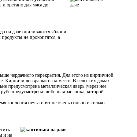
 и орегано для мяса до
гда на даче опиливаются яблони,
 продукты не прокоптятся, а
выше чердачного перекрытия. Для этого из кирпичной
е. Кирпичи возвращают на место. В сельских домах
ьне предусмотрена металлическая дверь (через нее
трубе предусмотрена шиберная заслонка, которой
мя копчения печь топят не очень сильно и только
етить
м и на