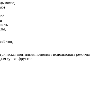
и дымоход
ают
соб
 и
ивать
олы,
робетон,
ктрическая коптильня позволяет использовать режимы
 для сушки фруктов.