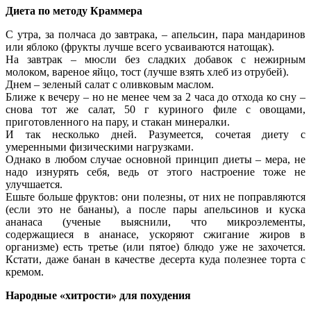
Диета по методу Краммера
С утра, за полчаса до завтрака, – апельсин, пара мандаринов
или яблоко (фрукты лучше всего усваиваются натощак).
На завтрак – мюсли без сладких добавок с нежирным
молоком, вареное яйцо, тост (лучше взять хлеб из отрубей).
Днем – зеленый салат с оливковым маслом.
Ближе к вечеру – но не менее чем за 2 часа до отхода ко сну –
снова тот же салат, 50 г куриного филе с овощами,
приготовленного на пару, и стакан минералки.
И так несколько дней. Разумеется, сочетая диету с
умеренными физическими нагрузками.
Однако в любом случае основной принцип диеты – мера, не
надо изнурять себя, ведь от этого настроение тоже не
улучшается.
Ешьте больше фруктов: они полезны, от них не поправляются
(если это не бананы), а после пары апельсинов и куска
ананаса (ученые выяснили, что микроэлементы,
содержащиеся в ананасе, ускоряют сжигание жиров в
организме) есть третье (или пятое) блюдо уже не захочется.
Кстати, даже банан в качестве десерта куда полезнее торта с
кремом.
Народные «хитрости» для похудения