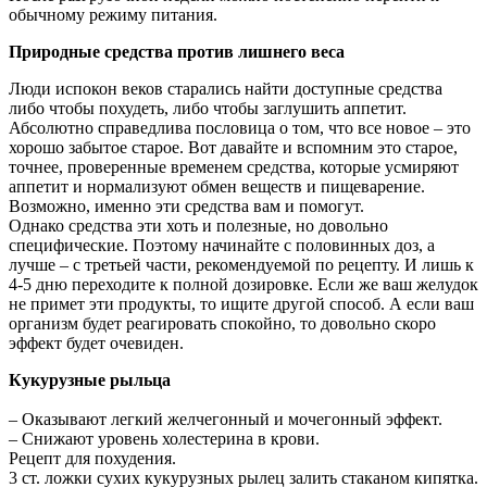
обычному режиму питания.
Природные средства против лишнего веса
Люди испокон веков старались найти доступные средства
либо чтобы похудеть, либо чтобы заглушить аппетит.
Абсолютно справедлива пословица о том, что все новое – это
хорошо забытое старое. Вот давайте и вспомним это старое,
точнее, проверенные временем средства, которые усмиряют
аппетит и нормализуют обмен веществ и пищеварение.
Возможно, именно эти средства вам и помогут.
Однако средства эти хоть и полезные, но довольно
специфические. Поэтому начинайте с половинных доз, а
лучше – с третьей части, рекомендуемой по рецепту. И лишь к
4-5 дню переходите к полной дозировке. Если же ваш желудок
не примет эти продукты, то ищите другой способ. А если ваш
организм будет реагировать спокойно, то довольно скоро
эффект будет очевиден.
Кукурузные рыльца
– Оказывают легкий желчегонный и мочегонный эффект.
– Снижают уровень холестерина в крови.
Рецепт для похудения.
3 ст. ложки сухих кукурузных рылец залить стаканом кипятка.