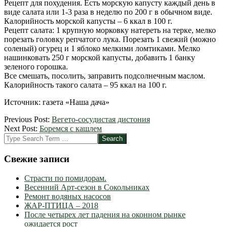
Рецепт для похудения. Есть морскую капусту каждый день в
виде салата или 1-3 раза в неделю по 200 г в обычном виде.
Калорийность морской капусты – 6 ккал в 100 г.
Рецепт салата: 1 крупную морковку натереть на терке, мелко
порезать головку репчатого лука. Порезать 1 свежий (можно
соленый) огурец и 1 яблоко мелкими ломтиками. Мелко
нашинковать 250 г морской капусты, добавить 1 банку
зеленого горошка.
Все смешать, посолить, заправить подсолнечным маслом.
Калорийность такого салата – 95 ккал на 100 г.
Источник: газета «Наша дача»
2012-
Previous Post:
Вегето-сосудистая дистония
09-
Next Post:
Боремся с кашлем
11
Search
Свежие записи
Страсти по помидорам.
Весенний Арт-сезон в Сокольниках
Ремонт водяных насосов
ЖАР-ПТИЦА – 2018
После четырех лет падения на оконном рынке
ожидается рост