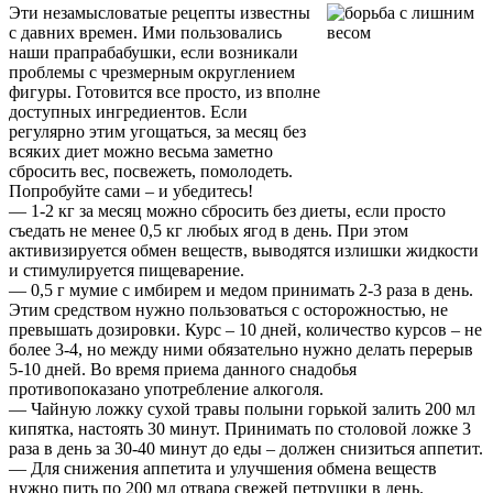
Эти незамысловатые рецепты известны
с давних времен. Ими пользовались
наши прапрабабушки, если возникали
проблемы с чрезмерным округлением
фигуры. Готовится все просто, из вполне
доступных ингредиентов. Если
регулярно этим угощаться, за месяц без
всяких диет можно весьма заметно
сбросить вес, посвежеть, помолодеть.
Попробуйте сами – и убедитесь!
— 1-2 кг за месяц можно сбросить без диеты, если просто
съедать не менее 0,5 кг любых ягод в день. При этом
активизируется обмен веществ, выводятся излишки жидкости
и стимулируется пищеварение.
— 0,5 г мумие с имбирем и медом принимать 2-3 раза в день.
Этим средством нужно пользоваться с осторожностью, не
превышать дозировки. Курс – 10 дней, количество курсов – не
более 3-4, но между ними обязательно нужно делать перерыв
5-10 дней. Во время приема данного снадобья
противопоказано употребление алкоголя.
— Чайную ложку сухой травы полыни горькой залить 200 мл
кипятка, настоять 30 минут. Принимать по столовой ложке 3
раза в день за 30-40 минут до еды – должен снизиться аппетит.
— Для снижения аппетита и улучшения обмена веществ
нужно пить по 200 мл отвара свежей петрушки в день.