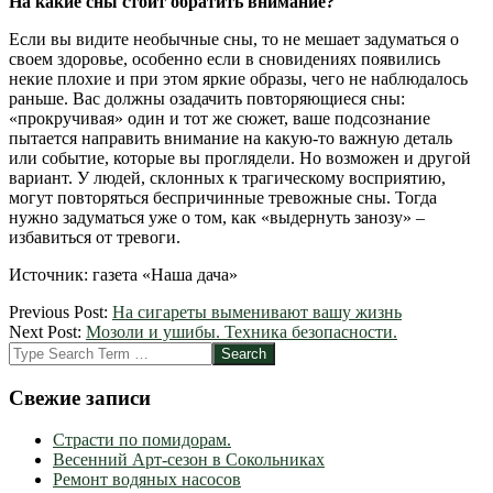
На какие сны стоит обратить внимание?
Если вы видите необычные сны, то не мешает задуматься о
своем здоровье, особенно если в сновидениях появились
некие плохие и при этом яркие образы, чего не наблюдалось
раньше. Вас должны озадачить повторяющиеся сны:
«прокручивая» один и тот же сюжет, ваше подсознание
пытается направить внимание на какую-то важную деталь
или событие, которые вы проглядели. Но возможен и другой
вариант. У людей, склонных к трагическому восприятию,
могут повторяться беспричинные тревожные сны. Тогда
нужно задуматься уже о том, как «выдернуть занозу» –
избавиться от тревоги.
Источник: газета «Наша дача»
2012-
Previous Post:
На сигареты выменивают вашу жизнь
09-
Next Post:
Мозоли и ушибы. Техника безопасности.
10
Search
Свежие записи
Страсти по помидорам.
Весенний Арт-сезон в Сокольниках
Ремонт водяных насосов