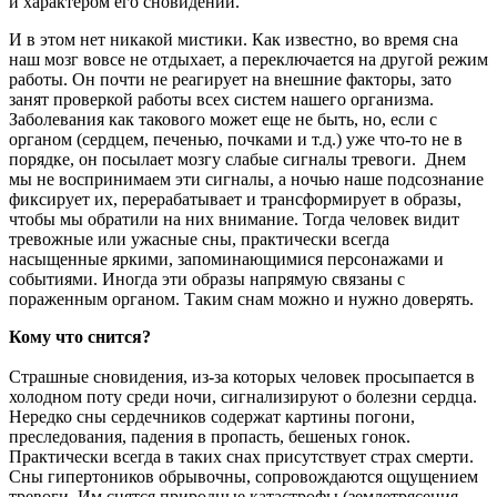
и характером его сновидений.
И в этом нет никакой мистики. Как известно, во время сна
наш мозг вовсе не отдыхает, а переключается на другой режим
работы. Он почти не реагирует на внешние факторы, зато
занят проверкой работы всех систем нашего организма.
Заболевания как такового может еще не быть, но, если с
органом (сердцем, печенью, почками и т.д.) уже что-то не в
порядке, он посылает мозгу слабые сигналы тревоги. Днем
мы не воспринимаем эти сигналы, а ночью наше подсознание
фиксирует их, перерабатывает и трансформирует в образы,
чтобы мы обратили на них внимание. Тогда человек видит
тревожные или ужасные сны, практически всегда
насыщенные яркими, запоминающимися персонажами и
событиями. Иногда эти образы напрямую связаны с
пораженным органом. Таким снам можно и нужно доверять.
Кому что снится?
Страшные сновидения, из-за которых человек просыпается в
холодном поту среди ночи, сигнализируют о болезни сердца.
Нередко сны сердечников содержат картины погони,
преследования, падения в пропасть, бешеных гонок.
Практически всегда в таких снах присутствует страх смерти.
Сны гипертоников обрывочны, сопровождаются ощущением
тревоги. Им снятся природные катастрофы (землетрясения,