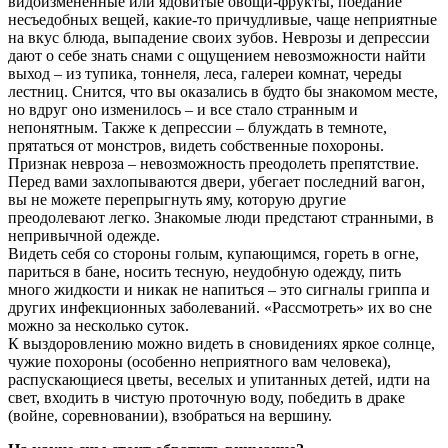
видоизмененные или ядовитые овощи-фрукты, поедание
несъедобных вещей, какие-то причудливые, чаще неприятные
на вкус блюда, выпадение своих зубов. Неврозы и депрессии
дают о себе знать снами с ощущением невозможности найти
выход – из тупика, тоннеля, леса, галереи комнат, череды
лестниц. Снится, что вы оказались в будто бы знакомом месте,
но вдруг оно изменилось – и все стало странным и
непонятным. Также к депрессии – блуждать в темноте,
прятаться от монстров, видеть собственные похороны.
Признак невроза – невозможность преодолеть препятствие.
Перед вами захлопываются двери, убегает последний вагон,
вы не можете перепрыгнуть яму, которую другие
преодолевают легко. Знакомые люди предстают странными, в
непривычной одежде.
Видеть себя со стороны голым, купающимся, гореть в огне,
париться в бане, носить тесную, неудобную одежду, пить
много жидкости и никак не напиться – это сигналы гриппа и
других инфекционных заболеваний. «Рассмотреть» их во сне
можно за несколько суток.
К выздоровлению можно видеть в сновидениях яркое солнце,
чужие похороны (особенно неприятного вам человека),
распускающиеся цветы, веселых и упитанных детей, идти на
свет, входить в чистую проточную воду, победить в драке
(войне, соревновании), взобраться на вершину.