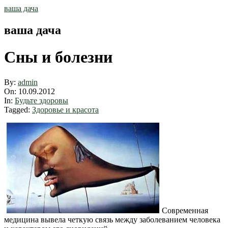
Skip
ваша дача
to
content
ваша дача
Сны и болезни
By:
admin
On:
10.09.2012
In:
Будьте здоровы
Tagged:
Здоровье и красота
Современная
медицина вывела четкую связь между заболеванием человека