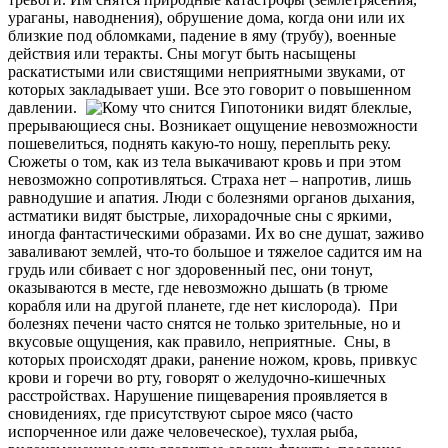
ураганы, наводнения), обрушение дома, когда они или их
близкие под обломками, падение в яму (трубу), военные
действия или теракты. Сны могут быть насыщены
раскатистыми или свистящими неприятными звуками, от
которых закладывает уши. Все это говорит о повышенном
давлении.
Гипотоники видят блеклые,
прерывающиеся сны. Возникает ощущение невозможности
пошевелиться, поднять какую-то ношу, переплыть реку.
Сюжеты о том, как из тела выкачивают кровь и при этом
невозможно сопротивляться. Страха нет – напротив, лишь
равнодушие и апатия. Люди с болезнями органов дыхания,
астматики видят быстрые, лихорадочные сны с яркими,
иногда фантастическими образами. Их во сне душат, заживо
заваливают землей, что-то большое и тяжелое садится им на
грудь или сбивает с ног здоровенный пес, они тонут,
оказываются в месте, где невозможно дышать (в трюме
корабля или на другой планете, где нет кислорода). При
болезнях печени часто снятся не только зрительные, но и
вкусовые ощущения, как правило, неприятные. Сны, в
которых происходят драки, ранение ножом, кровь, привкус
крови и горечи во рту, говорят о желудочно-кишечных
расстройствах. Нарушение пищеварения проявляется в
сновидениях, где присутствуют сырое мясо (часто
испорченное или даже человеческое), тухлая рыба,