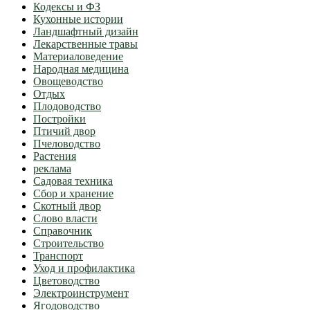
Кодексы и ФЗ
Кухонные истории
Ландшафтный дизайн
Лекарственные травы
Материаловедение
Народная медицина
Овощеводство
Отдых
Плодоводство
Постройки
Птичий двор
Пчеловодство
Растения
реклама
Садовая техника
Сбор и хранение
Скотный двор
Слово власти
Справочник
Строительство
Транспорт
Уход и профилактика
Цветоводство
Электроинструмент
Ягодоводство