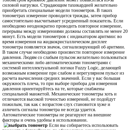
силовой нагрузки. Страдающим тахикардией желательно
приобретать специальные модели тонометров. В таких
тонометрах измерение проводится трижды, затем прибор
самостоятельно высчитывает усредненный показатель. Если
необходимо неоднократно проводить повторное измерение,
перерывы между измерениями должны составлять не менее 20
минут. Есть модели тонометров с индикатором аритмии: во
время измерения на жидкокристаллическом дисплее
тонометра появляется значок, сигнализирующий об аритмии.
В таком случае необходимо произвести повторное измерение
давления. Людям со слабым пульсом желательно пользоваться
механическими либо автоматическими тонометрами с
системой интеллектуальной логики Fuzzy Logic, делающей
возможным измерение при слабом и нерегулярном пульсе из
расчета вычисления средних значений.
Если у вас большая
окружность
плеча, то при выборе прибора для измерения
давления ориентируйтесь на те, которые снабжены
специальной манжетой. Механические тонометры хоть и
отличаются высокой точностью измерений, не подойдут
пожилым, так как с возрастом слух становится хуже и
азличить сигналы тонометра не всегда удается.
Автоматические тонометры не реагируют на внешние
факторы и очень удобны в использовании.
Если вы собираетесь использовать