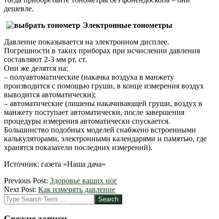
дешевле.
Электронные тонометры
Давление показывается на электронном дисплее.
Погрешности в таких приборах при исчислении давления
составляют 2-3 мм рт. ст.
Они же делятся на:
– полуавтоматические (накачка воздуха в манжету
производится с помощью груши, в конце измерения воздух
выводится автоматически);
– автоматические (лишены накачивающей груши, воздух в
манжету поступает автоматически, после завершения
процедуры измерения автоматически спускается.
Большинство подобных моделей снабжено встроенными
калькуляторами, электронными календарями и памятью, где
хранятся показатели последних измерений).
Источник: газета «Наша дача»
2012-
Previous Post:
Здоровье ваших ног
09-
Next Post:
Как измерять давление
07
Search
Свежие записи