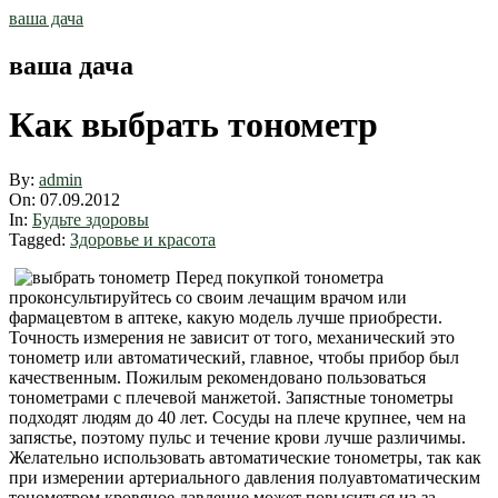
Skip
ваша дача
to
content
ваша дача
Как выбрать тонометр
By:
admin
On:
07.09.2012
In:
Будьте здоровы
Tagged:
Здоровье и красота
Перед покупкой тонометра
проконсультируйтесь со своим лечащим врачом или
фармацевтом в аптеке, какую модель лучше приобрести.
Точность измерения не зависит от того, механический это
тонометр или автоматический, главное, чтобы прибор был
качественным. Пожилым рекомендовано пользоваться
тонометрами с плечевой манжетой. Запястные тонометры
подходят людям до 40 лет. Сосуды на плече крупнее, чем на
запястье, поэтому пульс и течение крови лучше различимы.
Желательно использовать автоматические тонометры, так как
при измерении артериального давления полуавтоматическим
тонометром кровяное давление может повыситься из-за