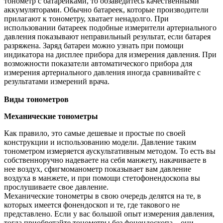
тонометр с
батарейками, то обзаведитесь качественными
аккумуляторами. Обычно батареек, которые производители
прилагают к тонометру, хватает ненадолго. При
использовании батареек подобные измерители артериального
давления показывают неправильный результат, если батарея
разряжена. Заряд батареи можно узнать при помощи
индикатора на дисплее прибора для измерения давления. При
возможности показатели автоматического прибора для
измерения артериального давления иногда сравнивайте с
результатами измерений врача.
Виды тонометров
Механические тонометры
Как правило, это самые дешевые и простые по своей
конструкции и использованию модели. Давление таким
тонометром измеряется аускультативным методом. То есть вы
собственноручно надеваете на себя манжету, накачиваете в
нее воздух, сфигмоманометр показывает вам давление
воздуха в манжете, и при помощи стетофонендоскопа вы
прослушиваете свое давление.
Механические тонометры в свою очередь делятся на те, в
которых имеется фонендоскоп и те, где такового не
представлено. Если у вас большой опыт измерения давления,
тогда приобретайте тонометры без фонендоскопа – они