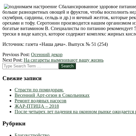
Сбалансированное здоровое питание 
больше разноцветных овощей и фруктов, чтобы восполнить не
скумбрия, сардины, сельдь и др.) и яичный желток, которые р
орехами и тофу. Серотонин производится нашим организмом из 
богатые витамином В. Специалисты по питанию рекомендует 5 
трески в виде капсул, которое содержит комплекс жирных кисл
Источник: газета «Наша дача». Выпуск № 51 (254)
2012-
Previous Post:
Осенний декор
09-
Next Post:
На сигареты выменивают вашу жизнь
10
Search
Свежие записи
Страсти по помидорам.
Весенний Арт-сезон в Сокольниках
Ремонт водяных насосов
ЖАР-ПТИЦА – 2018
После четырех лет падения на оконном рынке ожидается 
Рубрики
Благоустройство