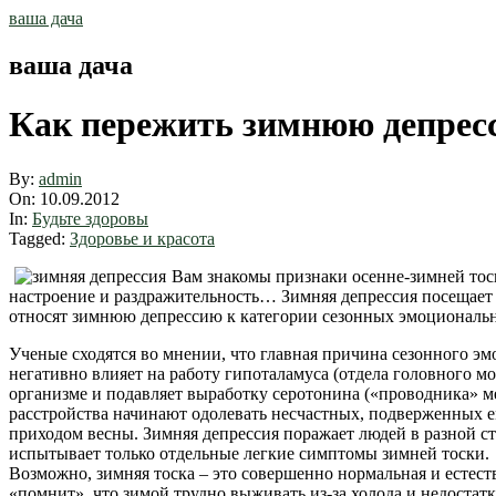
Skip
ваша дача
to
content
ваша дача
Как пережить зимнюю депрес
By:
admin
On:
10.09.2012
In:
Будьте здоровы
Tagged:
Здоровье и красота
Вам знакомы признаки осенне-зимней тоск
настроение и раздражительность… Зимняя депрессия посещает 
относят зимнюю депрессию к категории сезонных эмоциональных 
Ученые сходятся во мнении, что главная причина сезонного эм
негативно влияет на работу гипоталамуса (отдела головного моз
организме и подавляет выработку серотонина («проводника» м
расстройства начинают одолевать несчастных, подверженных ему
приходом весны. Зимняя депрессия поражает людей в разной с
испытывает только отдельные легкие симптомы зимней тоски.
Возможно, зимняя тоска – это совершенно нормальная и естест
«помнит», что зимой трудно выживать из-за холода и недоста