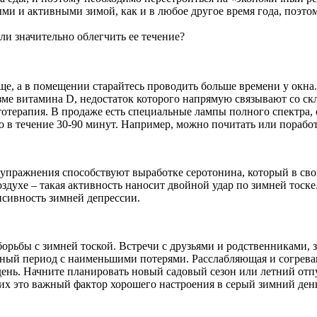
и и активными зимой, как и в любое другое время года, поэтом
ли значительно облегчить ее течение?
ще, а в помещении старайтесь проводить больше времени у окна
зме витамина D, недостаток которого напрямую связывают со с
ототерапия. В продаже есть специальные лампы полного спектра
 в течение 30-90 минут. Например, можно почитать или поработ
 упражнения способствуют выработке серотонина, который в сво
ухе – такая активность наносит двойной удар по зимней тоске.
нсивность зимней депрессии.
орьбы с зимней тоской. Встречи с друзьями и родственниками, 
ный период с наименьшими потерями. Расслабляющая и согреваю
ень. Начните планировать новый садовый сезон или летний отпу
их это важный фактор хорошего настроения в серый зимний ден