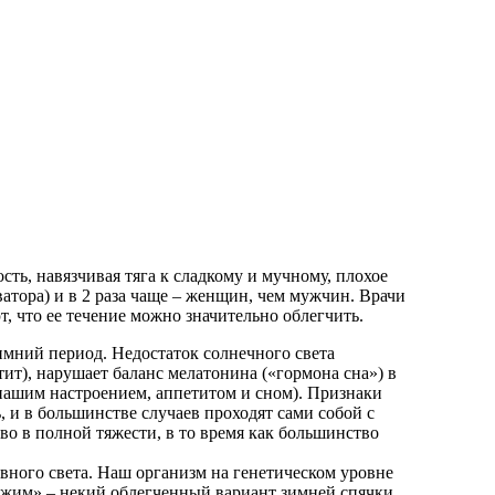
ть, навязчивая тяга к сладкому и мучному, плохое
атора) и в 2 раза чаще – женщин, чем мужчин. Врачи
т, что ее течение можно значительно облегчить.
имний период. Недостаток солнечного света
тит), нарушает баланс мелатонина («гормона сна») в
нашим настроением, аппетитом и сном). Признаки
, и в большинстве случаев проходят сами собой с
о в полной тяжести, в то время как большинство
вного света. Наш организм на генетическом уровне
режим» – некий облегченный вариант зимней спячки.