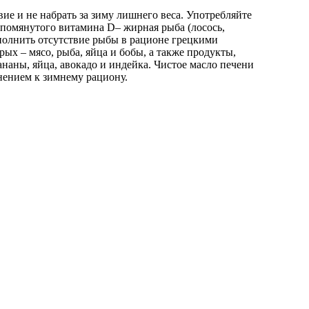
е и не набрать за зиму лишнего веса. Употребляйте
помянутого витамина D– жирная рыба (лосось,
сполнить отсутствие рыбы в рационе грецкими
х – мясо, рыба, яйца и бобы, а также продукты,
аны, яйца, авокадо и индейка. Чистое масло печени
нением к зимнему рациону.