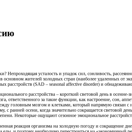
сию
и? Непроходящая усталость и упадок сил, сонливость, рассеяннос
в основном жителей холодных стран (наиболее удаленных от экв
расстройств (SAD – seasonal affective disorder) и обнадеживаю
оционального расстройства – короткий световой день в осенне-з
га, ответственного за такие функции, как настроение, сон, аппе
ежду головным мозгом и клетками, который напрямую связан с 
, с ранней осени, когда значительно сокращается световой день
тепени. Некоторые ощущают сезонное эмоциональное расстройств
венная реакция организма на холодную погоду и сокращение дне
тка еды, и поэтому необходимо перестроиться на «экономичный 