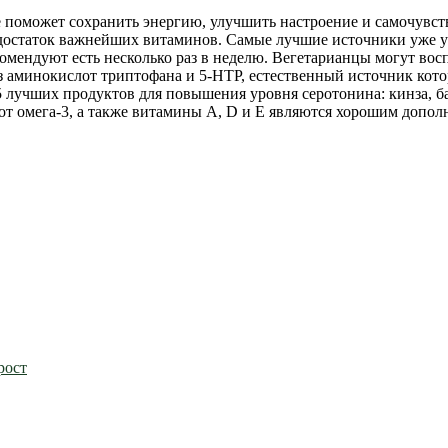
поможет сохранить энергию, улучшить настроение и самочувстви
достаток важнейших витаминов. Самые лучшие источники уже у
екомендуют есть несколько раз в неделю. Вегетарианцы могут во
аминокислот триптофана и 5-HTP, естественный источник которы
лучших продуктов для повышения уровня серотонина: кинза, бан
от омега-3, а также витамины А, D и E являются хорошим допол
рост