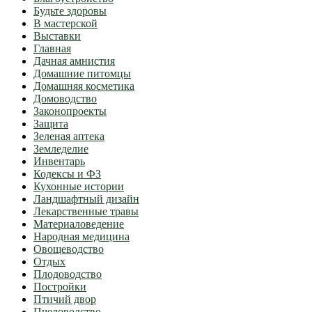
Будьте здоровы
В мастерской
Выставки
Главная
Дачная амнистия
Домашние питомцы
Домашняя косметика
Домоводство
Законопроекты
Защита
Зеленая аптека
Земледелие
Инвентарь
Кодексы и ФЗ
Кухонные истории
Ландшафтный дизайн
Лекарственные травы
Материаловедение
Народная медицина
Овощеводство
Отдых
Плодоводство
Постройки
Птичий двор
Пчеловодство