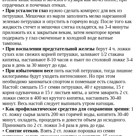
сердечных и почечных отеках.
•
При усталости глаз
нужно сделать компресс для век из
петрушки. Мешочки из марли заполнить мелко нарезанной
зеленью петрушки и опустить в горячую воду. После того как
жидкость стечет и мешочки слегка охладятся, на 3-4 минуты
приложить их к закрытым векам, затем некоторое время
подержать у глаз смоченные в холодной воде ватные
тампоны.
•
При воспалении предстательной железы
берут 4 ч. ложки
сухих или свежих корней петрушки, заливают 1/2 стакана
кипятка, настаивают 8-10 часов и пьют по столовой ложке 3-4
раза в день за 30 минут до еды.
•
При избыточном весе
пить настой петрушки, тогда лишние
килограммы будут уходить интенсивнее. Но при этом
необходимо заниматься спортом и поменьше есть сладкого.
Настой: смешать 15 г семян петрушки, 40 г крушины, 15 г
корня одуванчика и 15 г листьев мяты, а затем заварить 2 ст.
ложки смеси в 400 мл крутого кипятка, настаивать 30-40
минут. Весь настой следует выпивать утром натощак.
•
Как профилактическое средство для сохранения зрения
: 1
ст. ложку сырья залить 200 мл горячей воды, кипятить 30-40
минут, охладить, процедить и довести объем до исходного.
Принимать по 2 ст. ложки 3-4 раза в день до еды.
•
Снятие отеков.
Взять 2 ст. ложки порошка из семян