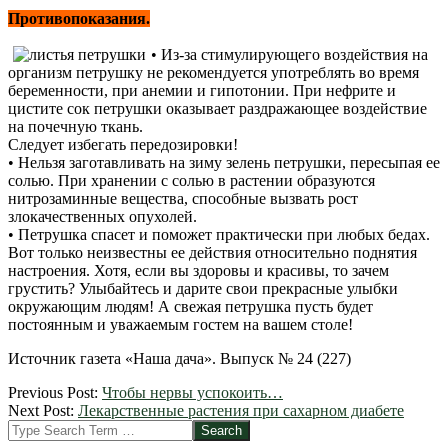
Противопоказания.
• Из-за стимулирующего воздействия на
организм петрушку не рекомендуется употреблять во время
беременности, при анемии и гипотонии. При нефрите и
цистите сок петрушки оказывает раздражающее воздействие
на почечную ткань.
Следует избегать передозировки!
• Нельзя заготавливать на зиму зелень петрушки, пересыпая ее
солью. При хранении с солью в растении образуются
нитрозаминные вещества, способные вызвать рост
злокачественных опухолей.
• Петрушка спасет и поможет практически при любых бедах.
Вот только неизвестны ее действия относительно поднятия
настроения. Хотя, если вы здоровы и красивы, то зачем
грустить? Улыбайтесь и дарите свои прекрасные улыбки
окружающим людям! А свежая петрушка пусть будет
постоянным и уважаемым гостем на вашем столе!
Источник газета «Наша дача». Выпуск № 24 (227)
2012-
Previous Post:
Чтобы нервы успокоить…
04-
Next Post:
Лекарственные растения при сахарном диабете
27
Search