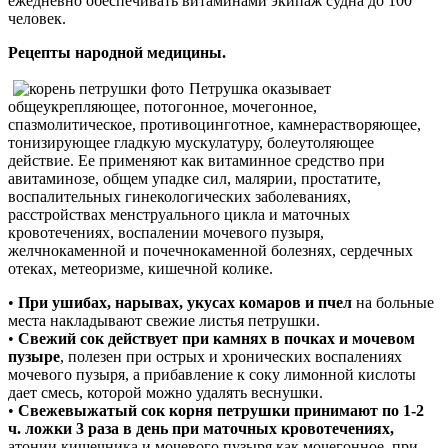
ежедневно обеспечивать витаминами экипаж судна до 100
человек.
Рецепты народной медицины.
Петрушка оказывает
общеукрепляющее, потогонное, мочегонное,
спазмолитическое, противоцинготное, камнерастворяющее,
тонизирующее гладкую мускулатуру, болеутоляющее
действие. Ее применяют как витаминное средство при
авитаминозе, общем упадке сил, малярии, простатите,
воспалительных гинекологических заболеваниях,
расстройствах менструального цикла и маточных
кровотечениях, воспалении мочевого пузыря,
желчнокаменной и почечнокаменной болезнях, сердечных
отеках, метеоризме, кишечной колике.
•
При ушибах, нарывах, укусах комаров и пчел
на больные
места накладывают свежие листья петрушки.
•
Свежий сок действует при камнях в почках и мочевом
пузыре
, полезен при острых и хронических воспалениях
мочевого пузыря, а прибавление к соку лимонной кислоты
дает смесь, которой можно удалять веснушки.
•
Свежевыжатый сок корня петрушки принимают по 1-2
ч. ложки 3 раза в день при маточных кровотечениях,
атонии кишечника и мочевого пузыря как мочегонное, при