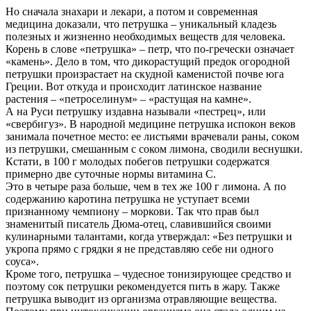
Но сначала знахари и лекари, а потом и современная
медицина доказали, что петрушка – уникальный кладезь
полезных и жизненно необходимых веществ для человека.
Корень в слове «петрушка» – петр, что по-гречески означает
«камень». Дело в том, что дикорастущий предок огородной
петрушки произрастает на скудной каменистой почве юга
Греции. Вот откуда и происходит латинское название
растения – «петроселинум» – «растущая на камне».
А на Руси петрушку издавна называли «пестрец», или
«свербигуз». В народной медицине петрушка испокон веков
занимала почетное место: ее листьями врачевали раны, соком
из петрушки, смешанным с соком лимона, сводили веснушки.
Кстати, в 100 г молодых побегов петрушки содержатся
примерно две суточные нормы витамина С.
Это в четыре раза больше, чем в тех же 100 г лимона. А по
содержанию каротина петрушка не уступает всеми
признанному чемпиону – моркови. Так что прав был
знаменитый писатель Дюма-отец, славившийся своими
кулинарными талантами, когда утверждал: «Без петрушки и
укропа прямо с грядки я не представляю себе ни одного
соуса».
Кроме того, петрушка – чудесное тонизирующее средство и
поэтому сок пет­рушки рекомендуется пить в жару. Также
петрушка выводит из организма отравляющие вещества.