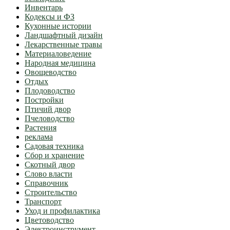
Инвентарь
Кодексы и ФЗ
Кухонные истории
Ландшафтный дизайн
Лекарственные травы
Материаловедение
Народная медицина
Овощеводство
Отдых
Плодоводство
Постройки
Птичий двор
Пчеловодство
Растения
реклама
Садовая техника
Сбор и хранение
Скотный двор
Слово власти
Справочник
Строительство
Транспорт
Уход и профилактика
Цветоводство
Электроинструмент