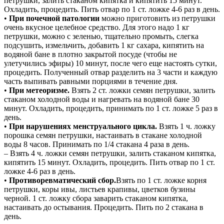
петрушки, залить стаканом кипятка и кипятить 15 минут.
Охладить, процедить. Пить отвар по 1 ст. ложке 4-6 раз в день.
•
При почечной патологии
можно приготовить из петрушки
очень вкусное целебное средство. Для этого надо 1 кг
петрушки, можно с зеленью, тщательно промыть, слегка
подсушить, измельчить, добавить 1 кг сахара, кипятить на
водяной бане в плотно закрытой посуде (чтобы не
улетучились эфиры) 10 минут, после чего еще настоять сутки,
процедить. Полученный отвар разделить на 3 части и каждую
часть выпивать равными порциями в течение дня.
•
При метеоризме.
Взять 2 ст. ложки семян петрушки, залить
стаканом холодной воды и нагревать на водяной бане 30
минут. Охладить, процедить, принимать по 1 ст. ложке 5 раз в
день.
•
При нарушениях менструального цикла.
Взять 1 ч. ложку
порошка семян петрушки, настаивать в стакане холодной
воды 8 часов. Принимать по 1/4 стакана 4 раза в день.
– Взять 4 ч. ложки семян петрушки, залить стаканом кипятка,
кипятить 15 минут. Охладить, процедить. Пить отвар по 1 ст.
ложке 4-6 раз в день.
•
Противоревматический сбор.
Взять по 1 ст. ложке корня
петрушки, коры ивы, листьев крапивы, цветков бузины
черной. 1 ст. ложку сбора заварить стаканом кипятка,
настаивать до остывания. Процедить. Пить по 2 стакана в
день.