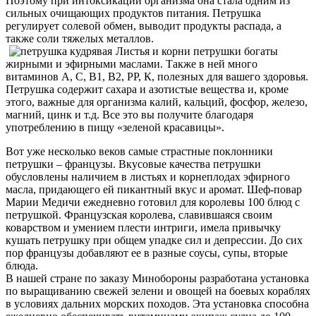
Поэтому при интоксикации организма она стала одним из
сильных очищающих продуктов питания. Петрушка
регулирует солевой обмен, выводит продукты распада, а
также соли тяжелых металлов.
Листья и корни петрушки богаты
жирными и эфирными маслами. Также в ней много
витаминов А, С, B1, B2, РР, К, полезных для вашего здоровья.
Петрушка содержит сахара и азотистые вещества и, кроме
этого, важные для организма калий, кальций, фосфор, железо,
магний, цинк и т.д. Все это вы получите благодаря
употреблению в пищу «зеленой красавицы».
Вот уже несколько веков самые страстные поклонники
петрушки – французы. Вкусовые качества петрушки
обусловлены наличием в листьях и корнеплодах эфирного
масла, придающего ей пикантный вкус и аромат. Шеф-повар
Марии Медичи ежедневно готовил для королевы 100 блюд с
петрушкой. Французская королева, славившаяся своим
коварством и умением плести интриги, имела привычку
кушать петрушку при общем упадке сил и депрессии. До сих
пор французы добавляют ее в разные соусы, супы, вторые
блюда.
В нашей стране по заказу Минобороны разработана установка
по выращиванию свежей зелени и овощей на боевых кораблях
в условиях дальних морских походов. Эта установка способна