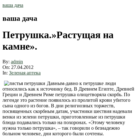
Skip
ваша дача
to
content
ваша дача
Петрушка.»Растущая на
камне».
By:
admin
On:
27.04.2012
In:
Зеленая аптека
Давным-давно к петрушке люди
относились как к источнику бед. В Древнем Египте, Древней
Греции и Древнем Риме петрушка олицетворяла скорбь. По
легенде это растение появилось из пролитой крови убитого
сына одного из богов. В дни религиозных торжеств,
посвященных скорбным датам, участники шествия надевали
венки из зелени петрушки, приготовленные из петрушки
блюда подавались только на похоронах. «Этому человеку
нужна только петрушка», – так говорили о безнадежно
больном человеке, дни которого были сочтены.