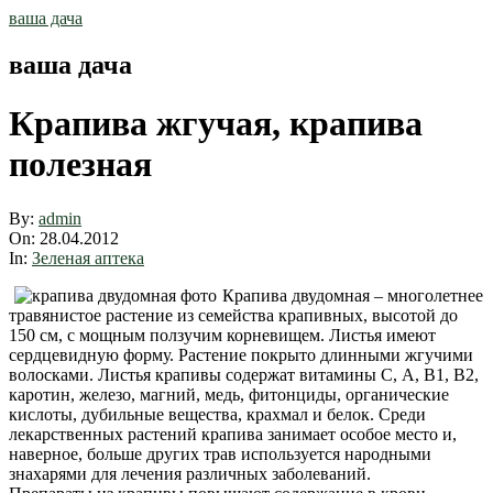
Skip
ваша дача
to
content
ваша дача
Крапива жгучая, крапива
полезная
By:
admin
On:
28.04.2012
In:
Зеленая аптека
Крапива двудомная – многолетнее
травянистое растение из семейства крапивных, высотой до
150 см, с мощным ползучим корневищем. Листья имеют
сердцевидную форму. Растение покрыто длинными жгучими
волосками. Листья крапивы содержат витамины С, А, В1, В2,
каротин, железо, магний, медь, фитонциды, органические
кислоты, дубильные вещества, крахмал и белок. Среди
лекарственных растений крапива занимает особое место и,
наверное, больше других трав используется народными
знахарями для лечения различных заболеваний.