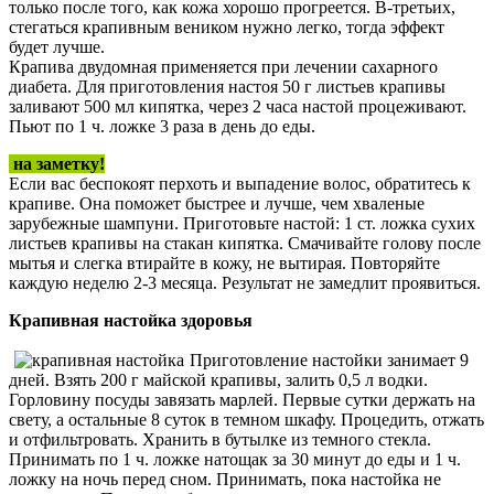
только после того, как кожа хорошо прогреется. В-третьих,
стегаться крапивным веником нужно легко, тогда эффект
будет лучше.
Крапива двудомная применяется при лечении сахарного
диабета. Для приготовления настоя 50 г листьев крапивы
заливают 500 мл кипятка, через 2 часа настой процеживают.
Пьют по 1 ч. ложке 3 раза в день до еды.
на заметку!
Если вас беспокоят перхоть и выпадение волос, обратитесь к
крапиве. Она поможет быстрее и лучше, чем хваленые
зарубежные шампуни. Приготовьте настой: 1 ст. ложка сухих
листьев крапивы на стакан кипятка. Смачивайте голову после
мытья и слегка втирайте в кожу, не вытирая. Повторяйте
каждую неделю 2-3 месяца. Результат не замедлит проявиться.
Крапивная настойка здоровья
Приготовление настойки занимает 9
дней. Взять 200 г майской крапивы, залить 0,5 л водки.
Горловину посуды завязать марлей. Первые сутки держать на
свету, а остальные 8 суток в темном шкафу. Процедить, отжать
и отфильтровать. Хранить в бутылке из темного стекла.
Принимать по 1 ч. ложке натощак за 30 минут до еды и 1 ч.
ложку на ночь перед сном. Принимать, пока настойка не