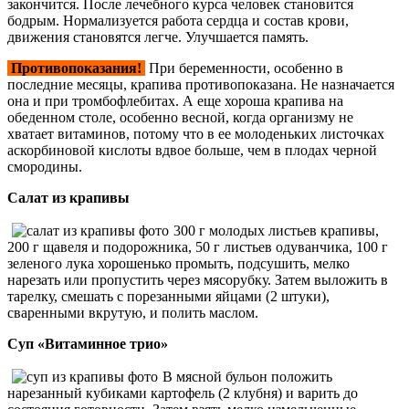
закончится. После лечебного курса человек становится
бодрым. Нормализуется работа сердца и состав крови,
движения становятся легче. Улучшается память.
Противопоказания!
При беременности, особенно в
последние месяцы, крапива противопоказана. Не назначается
она и при тромбофлебитах. А еще хороша крапива на
обеденном столе, особенно весной, когда организму не
хватает витаминов, потому что в ее молоденьких листочках
аскорбиновой кислоты вдвое больше, чем в плодах черной
смородины.
Салат из крапивы
300 г молодых листьев крапивы,
200 г щавеля и подорожника, 50 г листьев одуванчика, 100 г
зеленого лука хорошенько промыть, подсушить, мелко
нарезать или пропустить через мясорубку. Затем выложить в
тарелку, смешать с порезанными яйцами (2 штуки),
сваренными вкрутую, и полить маслом.
Суп «Витаминное трио»
В мясной бульон положить
нарезанный кубиками картофель (2 клубня) и варить до