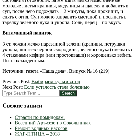
состояния готовности. Затем взять мелко измельченные
молодые листья крапивы, медуницы и щавеля и добавить в
суп, после чего подождать 1-2 минуты, пока прокипит, и
снять с огня. Суп можно заправить сметаной и посыпать в
тарелку зеленого лука и укропа. Соль, перец – по вкусу.
Витаминный напиток
3 ст. ложки мелко нарезанной зелени (крапивы, петрушки,
укропа, листьев черной смородины, зеленого лука) смешать с
4 стаканами кефира (или простокваши) и хорошенько взбить.
Пить охлажденным.
Источник: газета «Наша дача». Выпуск № 16 (219)
2012-
Previous Post:
Выбираем культиватор
04-
Next Post:
Если усталость стала болезнью
28
Search
Свежие записи
Страсти по помидорам.
Весенний Арт-сезон в Сокольниках
Ремонт водяных насосов
ЖАР-ПТИЦА – 2018