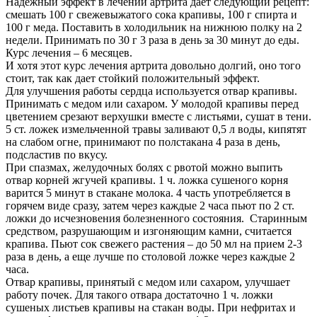
Надежный эффект в лечении артрита дает следующий рецепт:
смешать 100 г свежевыжатого сока крапивы, 100 г спирта и
100 г меда. Поставить в холодильник на нижнюю полку на 2
недели. Принимать по 30 г 3 раза в день за 30 минут до еды.
Курс лечения – 6 месяцев.
И хотя этот курс лечения артрита довольно долгий, оно того
стоит, так как дает стойкий положительный эффект.
Для улучшения работы сердца используется отвар крапивы.
Принимать с медом или сахаром. У молодой крапивы перед
цветением срезают верхушки вместе с листьями, сушат в тени.
5 ст. ложек измельченной травы заливают 0,5 л воды, кипятят
на слабом огне, принимают по полстакана 4 раза в день,
подсластив по вкусу.
При спазмах, желудочных болях с рвотой можно выпить
отвар корней жгучей крапивы. 1 ч. ложка сушеного корня
варится 5 минут в стакане молока. 4 часть употребляется в
горячем виде сразу, затем через каждые 2 часа пьют по 2 ст.
ложки до исчезновения болезненного состояния. Старинным
средством, разрушающим и изгоняющим камни, считается
крапива. Пьют сок свежего растения – до 50 мл на прием 2-3
раза в день, а еще лучше по столовой ложке через каждые 2
часа.
Отвар крапивы, принятый с медом или сахаром, улучшает
работу почек. Для такого отвара достаточно 1 ч. ложки
сушеных листьев крапивы на стакан воды. При нефритах и