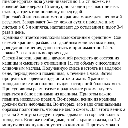
пиелонефритах доза увеличивается до 1-2 ст. ложек, на
водяной бане держат 15 минут, но за один раз пьют не весь
стакан, а треть или половину перед едой.
При слабой инволюции матки крапива может дать неплохой
результат. Заваривают 3-4 ст. ложки сухих измельченных
листьев в 0,5 л кипятка, настаивают до остывания и пьют 3-4
раза в день.
Крапива считается неплохим молокогонным средством. Сок
свежей крапивы разбавляют двойным количеством воды,
доводят до кипения, дают остыть и принимают по 1-2 ч.
ложки 3 раза в день во время еды.
Свежий корень крапивы двудомной растереть до состояния
кашицы и смешать в отношении 1:1 по объему с несоленым
сливочным маслом. Полученную смесь настоять на водяной
бане, периодически помешивая, в течение 1 часа. Затем
процедить в горячем виде, остаток отжать. Хранить в
холодильнике и использовать для растираний больных мест.
При суставном ревматизме и радикулите рекомендуется
париться в бане вениками из крапивы. При этом важно
помнить несколько правил. Во-первых, веник из крапивы
должен быть небольшим. Во-вторых, его надо специальным
образом подготовить, чтобы не было ожога. Для этого веник 2
раза на 3 минуты следует перекладывать из горячей воды в
холодную. Если же необходимо, чтобы крапива жгла, на 1-2
минуты веник нужно опустить в кипяток. Париться можно