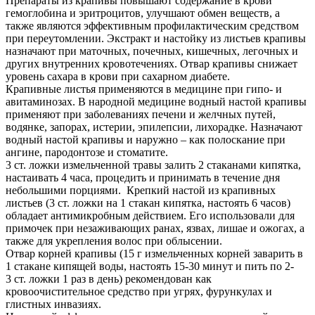
Препараты из крапивы повышают содержание в крови
гемоглобина и эритроцитов, улучшают обмен веществ, а
также являются эффективным профилактическим средством
при переутомлении. Экстракт и настойку из листьев крапивы
назначают при маточных, почечных, кишечных, легочных и
других внутренних кровотечениях. Отвар крапивы снижает
уровень сахара в крови при сахарном диабете.
Крапивные листья применяются в медицине при гипо- и
авитаминозах. В народной медицине водный настой крапивы
применяют при заболеваниях печени и желчных путей,
водянке, запорах, истерии, эпилепсии, лихорадке. Назначают
водный настой крапивы и наружно – как полоскание при
ангине, пародонтозе и стоматите.
3 ст. ложки измельченной травы залить 2 стаканами кипятка,
настаивать 4 часа, процедить и принимать в течение дня
небольшими порциями. Крепкий настой из крапивных
листьев (3 ст. ложки на 1 стакан кипятка, настоять 6 часов)
обладает антимикробным действием. Его использовали для
примочек при незаживающих ранах, язвах, лишае и ожогах, а
также для укрепления волос при облысении.
Отвар корней крапивы (15 г измельченных корней заварить в
1 стакане кипящей воды, настоять 15-30 минут и пить по 2-
3 ст. ложки 1 раз в день) рекомендован как
кровоочистительное средство при угрях, фурункулах и
глистных инвазиях.