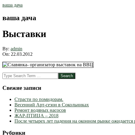
Skip
ваша дача
to
content
ваша дача
Выставки
By:
admin
On:
22.03.2012
2012-
Search
03-
22
Свежие записи
Страсти по помидорам.
Весенний Арт-сезон в Сокольниках
Ремонт водяных насосов
ЖАР-ПТИЦА – 2018
После четырех лет падения на оконном рынке ожидается 
Рубрики