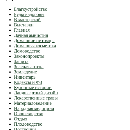
Благоустройство
Будьте здоровы
В мастерской
Выставки
Главная
Дачная амнистия
Домашние питомцы
Домашняя косметика
Домоводство
Законопроекты
Защита
Зеленая аптека
Земледелие
Инвентарь
Кодексы и ФЗ
Кухонные истории
Ландшафтный дизайн
Лекарственные травы
Материаловедение
Народная медицина
Овощеводство
Отдых
Плодоводство
Постройки