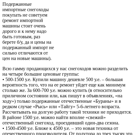
Подержанные
импортные снегоходы
покупать не советуем
(ремонт импортной
машины стоит очень
дорого и к нему надо
быть готовым, раз
берете б/у, да и цены на
подержанный импорт не
сильно отличаются от
цен на новые машины).
Всю гамму продающихся у нас снегоходов можно разделить
на четыре большие ценовые группы:
• 500-1500 у.е. Купили машину дешевле 500 у.е. – большая
вероятность того, что на ее ремонт уйдет еще как минимум
столько же. За 600-700 у.е. можно купить (в относительно
приличном состоянии или, как пишут в объявлениях, «на
ходу») только подержанные отечественные «Бураны» и в
редком случае «Рысь» или «Тайгу» 5-6-летнего возраста.
Рассчитывать на долгую работу такой техники не приходится.
В районе 1500 у.е. можно найти вполне «свежий»
отечественный снегоход, проездивший один-два сезона.
• 1500-4500 у.е. Ближе к 4500 у.е. – это новая техника от
отечественного производителя. От полутора до трех тысяч это