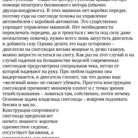
помощи нехитрого бензинового мотора (обычно
двухцилиндрового). В этих машинах нет коробки передач,
поэтому езда на снегоходе похожа на управление
автомобилем с коробкой-автоматом. Это существенно
упрощает управление машиной. Нет необходимости
переключать передачи, да и тронуться с места под силу даже
неопытному новичку, нужно всего лишь запустить двигатель
и добавить газу. Однако делать это надо осторожно –
двигатели на снегоходах весьма мощные и, резко газанув,
можно запросто остаться на снегу. Как раз на этот случай и на
случай падения на большинстве моделей современных
снегоходов предусмотрена специальная чека, петлю от
которой надевают на руку. При любом падении она
выдергивается, и двигатель глохнет, так что далеко ваш
«железный конь» не сможет убежать. Простота конструкции
снегоходов причиняет минимум хлопот и с точки зрения
техобслуживания – ломаться там, собственно, почти нечему.
Основная задача владельца снегохода – вовремя подливать
бензин и масло.
Конструкция спортивного
снегохода предполагает
ничего лишнего: короткое
одноместное сиденье,
отсутствует багажник, а
несущая рама, как правило,