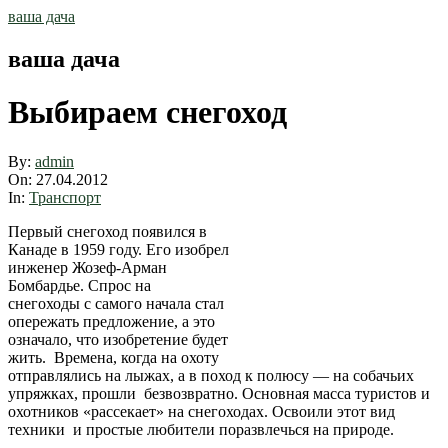
Skip
ваша дача
to
content
ваша дача
Выбираем снегоход
By:
admin
On:
27.04.2012
In:
Транспорт
Первый снегоход появился в
Канаде в 1959 году. Его изобрел
инженер Жозеф-Арман
Бомбардье. Спрос на
снегоходы с самого начала стал
опережать предложение, а это
означало, что изобретение будет
жить. Времена, когда на охоту
отправлялись на лыжах, а в поход к полюсу — на собачьих
упряжках, прошли безвозвратно. Основная масса туристов и
охотников «рассекает» на снегоходах. Освоили этот вид
техники и простые любители поразвлечься на природе.