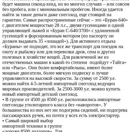
будет машина секонд-хенд, но во многих случаях – или совсем
без пробега, или с минимальным пробегом. Иногда удается
найти за такие деньги даже снегоход, еще стоящий на
гарантии. Самые распространенные сейчас – это «Буран-640»
с двигателем мощностью 28 л.с., двумя гусеницами и одной
управляющей лыжей и «Буран С-640/3700» с удлиненной
гусеницей и форсированным мотором (по паспорту он
должен выдавать 35 «лошадей»). Для активного отдыха
«Бураны» не подходят, это все же транспорт для поездок на
охоту и рыбалку или для перевозки дров, сена и других
полезных в хозяйстве вещей. Для развлечений же из
отечественных машин в какой-то степени подойдут «Тайга»
или «Рысь». Они более комфортабельны, имеют более
мощные двигатели, более мягкую подвеску и лучше
управляются на высокой скорости. За сумму от 2500 у.е.
можно найти 4-5-летний импортный снегоход ведущих
мировых производителей. За 2500-3000 у.е. можно купить
новый импортный детский снегоход.
• В группе от 4500 до 8500 у.е. расположились импортные
снегоходы утилитарного класса без «наворотов». У
большинства из них нет ни подогрева сидений, ни подогрева
пассажирских ручек, но почти у всех есть электростартер.
• Самый широкий выбор
импортной техники в группе
«дороже 8500 долларов». Для