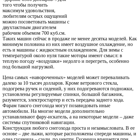
того чтобы получить
максимум удовольствия,
любителям острых ощущений
можно посоветовать машины с
двухтактным двигателем
рабочим объемом 700 куб.см.
Таких машин сейчас в продаже не менее десятка моделей. Как
минимум половина из них имеет воздушное охлаждение, но
есть и машины с жидкостным охлаждением. Для зимы с
температурой около нуля такие моторы имеют смысл: в
теплую погоду «воздушки» недолго и перегреть, особенно
под большой нагрузкой.
Цена самых «навороченных» моделей может переваливать
далеко за 10 тысяч долларов. Кроме ветрового стекла,
подогрева ручек и сидений, у них подогреваются подножки,
установлены регулируемые спинки, большой багажник,
разумеется, электростартер и есть передача заднего хода.
Фарам такого снегохода могут позавидовать иные
автомобили. На многие модели дополнительно
устанавливают фару-искатель, а на некоторые модели – даже
системы спутниковой навигации.
Конструкция любого снегохода проста и незамысловата. В ее
основе – две лыжи, которые расположены спереди машины, и
одна гусеница – сзади, по центру. Гусеница вращается при