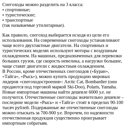
Снегоходы можно разделить на 3 класса:
• спортивные;
• туристические;
• транспортные
(так называемые утилитарные).
Как правило, снегоход выбирается исходя из цели его
использования. На современные снегоходы устанавливают
чаще всего двухтактные двигатели. На спортивных и
туристических моделях используют моторы с воздушным
охлаждением. На машинах, предназначенных для перевозки
больших грузов, где скорость невелика, а нагрузки большие,
чаще ставят двигатели с жидкостным охлаждением.
В России, кроме отечественных снегоходов («Буран»,
«Тайга», «Рысь»), можно купить продукцию мировых
лидеров «снегоходостроения»: Arctic Cat, Bombardier (они
продаются под торговой маркой Ski-Doo), Polaris, Yamaha.
Новые импортные машины найти дешевле 6000 у.е. не
получится. Отечественные снегоходы значительно дешевле –
последние модели «Рысь» и «Тайга» стоят в пределах 90-100
тысяч рублей. Подержанные же отечественные снегоходы
можно отыскать за 700-900 у.е. Впрочем, по надежности
отечественная продукция существенно проигрывает
импортным собратьям.