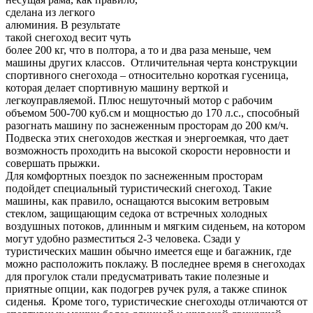
сделана из легкого
алюминия. В результате
такой снегоход весит чуть
более 200 кг, что в полтора, а то и два раза меньше, чем
машины других классов. Отличительная черта конструкции
спортивного снегохода – относительно короткая гусеница,
которая делает спортивную машину верткой и
легкоуправляемой. Плюс нешуточный мотор с рабочим
объемом 500-700 куб.см и мощностью до 170 л.с., способный
разогнать машину по заснеженным просторам до 200 км/ч.
Подвеска этих снегоходов жесткая и энергоемкая, что дает
возможность проходить на высокой скорости неровности и
совершать прыжки.
Для комфортных поездок по заснеженным просторам
подойдет специальный туристический снегоход. Такие
машины, как правило, оснащаются высоким ветровым
стеклом, защищающим седока от встречных холодных
воздушных потоков, длинным и мягким сиденьем, на котором
могут удобно разместиться 2-3 человека. Сзади у
туристических машин обычно имеется еще и багажник, где
можно расположить поклажу. В последнее время в снегоходах
для прогулок стали предусматривать такие полезные и
приятные опции, как подогрев ручек руля, а также спинок
сиденья. Кроме того, туристические снегоходы отличаются от