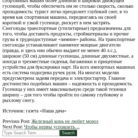
спортивных машин более длинной и широкой движущей
гусеницей, чтобы обеспечить им не столько скорость, сколько
проходимость: турист легко преодолеет глубокий снег, в то
время как спортивная машина, передвигаясь на своей
короткой и узкой гусенице, рискует в нем застрять.
Снегоходы транспортные (утилитарные) предназначены для
того, чтобы доставить продукты, стройматериалы и прочие
грузы в труднодоступные «зимние» районы. На транспортные
снегоходы устанавливают наименее мощные двигатели
(правда, и здесь они обычно выдают не менее 40 л.с.),
широкие (50 см) длинные гусеницы, длинные двухместные, а
иногда и трехместные сиденья, багажники и прицепные
устройства для буксировки нарт. На всех импортных машинах
есть система подогрева ручек руля. На многих моделях
предусмотрена задняя передача и электростартер. Главное
достоинство подобных машин – надежность и проходимость.
Гусеница у них имеет максимальную среди такой техники
ширину – для того чтобы пройти по самому глубокому и
рыхлому снегу.
Источник: газета «Наша дача»
2012-
Previous Post:
Железный конь не любит мороз
04-
Next Post:
Чтобы нервы успокоить…
27
Search