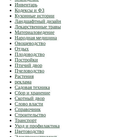
Инвентарь
Кодексы и ФЗ
Кухонные истории
Ландшафтный дизайн
Лекарственные травы
Материаловедение
Народная медицина
Овощеводство
Отдых
Плодоводство
Постройки
Птичий двор
Пчеловодство
Растения
реклама
Садовая техника
Сбор и хранение
Скотный двор
Слово власти
Справочник
Строительство
Транспорт
Уход и профилактика
Цветоводство
Электроинструмент