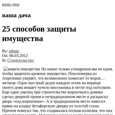
Skip
ваша дача
to
content
ваша дача
25 способов защиты
имущества
By:
admin
On:
06.03.2012
In:
Строительство
На какие только ухищрения мы не идем,
чтобы защитить кровное имущество. Пенсионерка из
Апрелевки уверяет, что великолепно помогает от воров…
заговор. Один шустрый дедок каждую осень на веранде
своего дома вешает чучело висельника в петле под потолком.
Еще один умелец при строительстве кирпичного домика
сделал дверной проем в нетрадиционном месте и раскрасил
дверь «под кирпичики». А в традиционном месте навесил
прямо на кладку бутафорскую дверку из толстой стали.
Причем повесил так, что создавалась полная иллюзия, что она