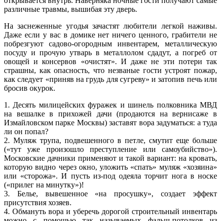
открывается внутрь. Наверняка ночные гости получают самые
различные травмы, вышибая эту дверь.
На заснеженные угодья зачастят любители легкой наживы.
Даже если у вас в домике нет ничего ценного, грабители не
побрезгуют садово-огородным инвентарем, металлическую
посуду и прочую утварь в металлолом сдадут, а погреб от
овощей и консервов «очистят». И даже не эти потери так
страшны, как опасность, что незваные гости устроят пожар,
как следует «приняв на грудь для сугреву» и затопив печь или
бросив окурок.
1. Десять милицейских фуражек и шинель полковника МВД
на вешалке в прихожей дачи (продаются на вернисаже в
Измайловском парке Москвы) заставят вора задуматься: а туда
ли он попал?
2. Муляж трупа, подвешенного в петле, смутит еще больше
(«тут уже произошло преступление или самоубийство»).
Московские дачники применяют и такой вариант: на кровать,
которую видно через окно, уложить «спать» муляж «хозяина»
или «сторожа». И пусть из-под одеяла торчит нога в носке
(«прилег на минутку»)!
3. Белье, вывешенное «на просушку», создает эффект
присутствия хозяев.
4. Обмануть вора и уберечь дорогой строительный инвентарь
можно с помощью так называемых фальш-потолков из