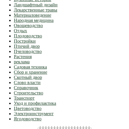
Ландшафтный дизайн
Лекарственные травы
Материаловедение
Народная медицина
Овощеводство
Отдых
Плодоводство
Постройки
Птичий двор
Пчеловодство
Растения
реклама
Садовая техника
Сбор и хранение
Скотный двор
Слово власти
Справочник
Строительство
Транспорт
Уход и профилактика
Цветоводство
Электроинструмент
Ягодоводство