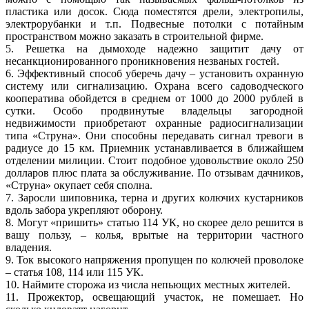
пластика или досок. Сюда поместятся дрели, электропилы,
электрорубанки и т.п. Подвесные потолки с потайным
пространством можно заказать в строительной фирме.
5. Решетка на дымоходе надежно защитит дачу от
несанкционированного проникновения незваных гостей.
6. Эффективный способ уберечь дачу – установить охранную
систему или сигнализацию. Охрана всего садоводческого
кооператива обойдется в среднем от 1000 до 2000 рублей в
сутки. Особо продвинутые владельцы загородной
недвижимости приобретают охранные радиосигнализации
типа «Струна». Они способны передавать сигнал тревоги в
радиусе до 15 км. Приемник устанавливается в ближайшем
отделении милиции. Стоит подобное удовольствие около 250
долларов плюс плата за обслуживание. По отзывам дачников,
«Струна» окупает себя сполна.
7. Заросли шиповника, терна и других колючих кустарников
вдоль забора укрепляют оборону.
8. Могут «пришить» статью 114 УК, но скорее дело решится в
вашу пользу, – колья, врытые на территории частного
владения.
9. Ток высокого напряжения пропущен по колючей проволоке
– статья 108, 114 или 115 УК.
10. Наймите сторожа из числа непьющих местных жителей.
11. Прожектор, освещающий участок, не помешает. Но