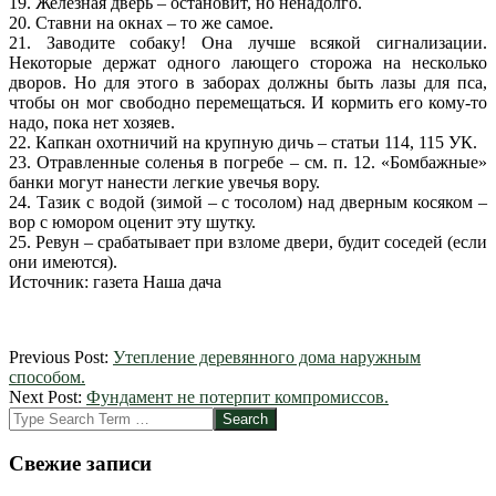
19. Железная дверь – остановит, но ненадолго.
20. Ставни на окнах – то же самое.
21. Заводите собаку! Она лучше всякой сигнализации.
Некоторые держат одного лающего сторожа на несколько
дворов. Но для этого в заборах должны быть лазы для пса,
чтобы он мог свободно перемещаться. И кормить его кому-то
надо, пока нет хозяев.
22. Капкан охотничий на крупную дичь – статьи 114, 115 УК.
23. Отравленные соленья в погребе – см. п. 12. «Бомбажные»
банки могут нанести легкие увечья вору.
24. Тазик с водой (зимой – с тосолом) над дверным косяком –
вор с юмором оценит эту шутку.
25. Ревун – срабатывает при взломе двери, будит соседей (если
они имеются).
Источник: газета Наша дача
2012-
Previous Post:
Утепление деревянного дома наружным
03-
способом.
06
Next Post:
Фундамент не потерпит компромиссов.
Search
Свежие записи