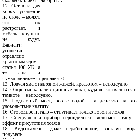
сколько киловатт нагорит…
12. Оставьте для
воров угощение
на столе – может,
это их
растрогает, и
мебель крушить
не будут.
Вариант:
угощение
отравлено
крысиным ядом –
статья 108 УК, а
то еще и
«умышленное» «припаяют»!
13. Ловчая яма с навозной жижей, креазотом – неподсудно.
14. Открытые канализационные люки, куда легко свалиться в
темноте, – неподсудно.
15. Подъемный мост, ров с водой – а денег-то на это
удовольствие хватит?
16. Огородное пугало – отпугивает только ворон и лохов.
17. Специальный прибор периодически включает лампу –
эффект присутствия хозяев.
18. Видеокамеры, даже неработающие, заставят вора
подумать.