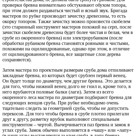
проверки бревна внимательно обстукивают обухом топора,
при этом должен раздаваться чистый и ясный звук. Бригада
мастеров по рубке производит зачистку древесины, то есть
окорку топором. Также зачистку можно произвести скобелем
(это старинный инструмент мастеров похожий на серп, после
зачистки скобелем древесина будет более чистая и белая, чем в
срубе из окоренного бревна) или электрорубанком (после
обработки рубанком бревна становятся ровными и чистыми,
похожими на оцилиндрованные, однако при этом, в отличие
от оцилиндрованного бревна, все защитные слои дерева
сохраняются).
Затем мастера по проектным размерам сруба дома отпиливают
закладные бревна, из которых будет срублен первый венец.
Он будет толще по диаметру, чем другие бревна. Это делается
для того, чтобы нижний венец долго не гнил и, кроме того, в
него врубаются половые балки (лаги). Затем из всего
окоренного леса мастера по диаметрам подбирают бревна для
следующих венцов сруба. При рубке необходимо очень
тщательно следить за геометрией сруба, чтобы не допустить
перекосов. Для того чтобы бревна в срубе плотно прилегали
друг к другу, разметку врубок выполняют специальным
инструментом – чертой. Вычерчивается паз бревна и замок в
углах сруба. Замок обычно выполняется в «чашу» или «лапу»
(в чашу углы выставляются за края сруба, в лапу бревна