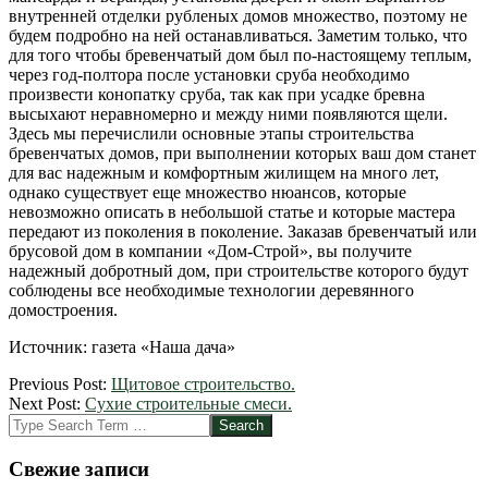
внутренней отделки рубленых домов множество, поэтому не
будем подробно на ней останавливаться. Заметим только, что
для того чтобы бревенчатый дом был по-настоящему теплым,
через год-полтора после установки сруба необходимо
произвести конопатку сруба, так как при усадке бревна
высыхают неравномерно и между ними появляются щели.
Здесь мы перечислили основные этапы строительства
бревенчатых домов, при выполнении которых ваш дом станет
для вас надежным и комфортным жилищем на много лет,
однако существует еще множество нюансов, которые
невозможно описать в небольшой статье и которые мастера
передают из поколения в поколение. Заказав бревенчатый или
брусовой дом в компании «Дом-Строй», вы получите
надежный добротный дом, при строительстве которого будут
соблюдены все необходимые технологии деревянного
домостроения.
Источник: газета «Наша дача»
2012-
Previous Post:
Щитовое строительство.
03-
Next Post:
Сухие строительные смеси.
06
Search
Свежие записи