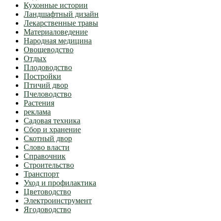
Кухонные истории
Ландшафтный дизайн
Лекарственные травы
Материаловедение
Народная медицина
Овощеводство
Отдых
Плодоводство
Постройки
Птичий двор
Пчеловодство
Растения
реклама
Садовая техника
Сбор и хранение
Скотный двор
Слово власти
Справочник
Строительство
Транспорт
Уход и профилактика
Цветоводство
Электроинструмент
Ягодоводство