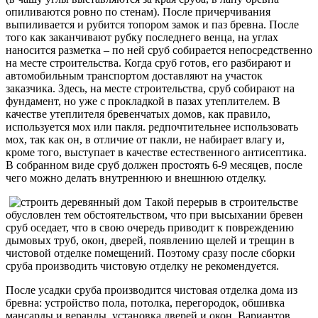
опиливаются ровно по стенам). После причерчивания
выпиливается и рубится топором замок и паз бревна. После
того как заканчивают рубку последнего венца, на углах
наносится разметка – по ней сруб собирается непосредственно
на месте строительства. Когда сруб готов, его разбирают и
автомобильным транспортом доставляют на участок
заказчика. Здесь, на месте строительства, сруб собирают на
фундамент, но уже с прокладкой в пазах утеплителем. В
качестве утеплителя бревенчатых домов, как правило,
используется мох или пакля. редпочтительнее использовать
мох, так как он, в отличие от пакли, не набирает влагу и,
кроме того, выступает в качестве естественного антисептика.
В собранном виде сруб должен простоять 6-9 месяцев, после
чего можно делать внутреннюю и внешнюю отделку.
Такой перерыв в строительстве
обусловлен тем обстоятельством, что при высыхании бревен
сруб оседает, что в свою очередь приводит к повреждению
дымовых труб, окон, дверей, появлению щелей и трещин в
чистовой отделке помещений. Поэтому сразу после сборки
сруба производить чистовую отделку не рекомендуется.
После усадки сруба производится чистовая отделка дома из
бревна: устройство пола, потолка, перегородок, обшивка
мансарды и веранды, установка дверей и окон. Вариантов