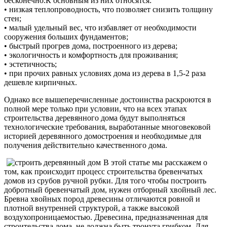
бесконечно.К основным из них относятся:
• низкая теплопроводность, что позволяет снизить толщину
стен;
• малый удельный вес, что избавляет от необходимости
сооружения больших фундаментов;
• быстрый прогрев дома, построенного из дерева;
• экологичность и комфортность для проживания;
• эстетичность;
• при прочих равных условиях дома из дерева в 1,5-2 раза
дешевле кирпичных.
Однако все вышеперечисленные достоинства раскроются в
полной мере только при условии, что на всех этапах
строительства деревянного дома будут выполняться
технологические требования, выработанные многовековой
историей деревянного домостроения и необходимые для
получения действительно качественного дома.
В этой статье мы расскажем о
том, как происходит процесс строительства бревенчатых
домов из срубов ручной рубки. Для того чтобы построить
добротный бревенчатый дом, нужен отборный хвойный лес.
Бревна хвойных пород древесины отличаются ровной и
плотной внутренней структурой, а также высокой
воздухопроницаемостью. Древесина, предназначенная для
строительства дома, не должна быть тронута грибком. Для