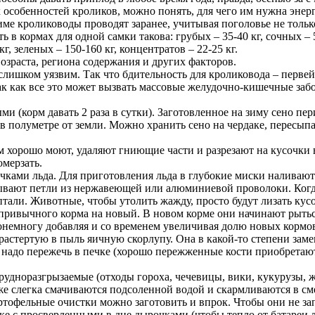
особенностей кроликов, можно понять, для чего им нужна энерг
име кролиководы проводят заранее, учитывая поголовье не тол
в кормах для одной самки такова: грубых – 35-40 кг, сочных – 50
кг, зеленых – 150-160 кг, концентратов – 22-25 кг.
озраста, региона содержания и других факторов.
лишком уязвим. Так что бдительность для кроликовода – первей
ак как все это может вызвать массовые желудочно-кишечные забо
 (корм давать 2 раза в сутки). Заготовленное на зиму сено пер
 в полуметре от земли. Можно хранить сено на чердаке, пересып
хорошо моют, удаляют гниющие части и разрезают на кусочки ве
омерзать.
чками льда. Для приготовления льда в глубокие миски наливаю
дывают петли из нержавеющей или алюминиевой проволоки. Когда
тали. Животные, чтобы утолить жажду, просто будут лизать кусо
с привычного корма на новый. В новом корме они начинают рыть
понемногу добавляя и со временем увеличивая долю новых кормо
растертую в пыль яичную скорлупу. Она в какой-то степени зам
надо пережечь в печке (хорошо пережженные кости приобретают 
рудноразгрызаемые (отходы гороха, чечевицы, вики, кукурузы, 
же слегка смачиваются подсоленной водой и скармливаются в с
ртофельные очистки можно заготовить и впрок. Чтобы они не за
ке с просверленными в дне дырочками (чтобы тепло от батареи 