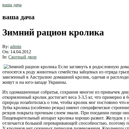
Skip
ваша дача
to
content
ваша дача
Зимний рацион кролика
By:
admin
On:
14.04.2012
In:
Скотный двор
Если заглянуть в родословную дома
относятся к роду животных семейства зайцевых из отряда грызу
завезенный в Австралию домашний кролик, одичав и расплодив
живут и на юго-западе Украины.
Их одомашненные собратья, сохранив многие из привычек дики
откормленный кролик достигает веса 3-3,5 кг, что примерно в 
природа позаботилась о том, чтобы кролик мог постоянно что-н
Зубы кролика (особенно резцы) имеют специфическое строение.
резцов покрыта прочным слоем эмали. При поедании пищи они 
Пищеварительный аппарат кролика хорошо развит. Желудок у 
отличается большой переваривающей способностью, поэтому п
У кроликов нет сезонных периодов размножения. Крольчихи спо