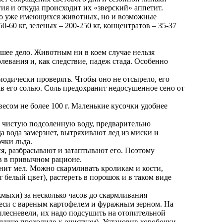
ия и откуда происходит их «зверский» аппетит.
ько уже имеющихся животных, но и возможные
-60 кг, зеленых – 200-250 кг, концентратов – 35-37
шее дело. Животным ни в коем случае нельзя
левания и, как следствие, падеж стада. Особенно
иодически проверять. Чтобы оно не отсырело, его
ав его солью. Соль предохранит недосушенное сено от
сом не более 100 г. Маленькие кусочки удобнее
т чистую подсоленную воду, предварительно
 вода замерзнет, вытряхивают лед из миски и
чки льда.
ся, разбрасывают и затаптывают его. Поэтому
в в привычном рационе.
енит мел. Можно скармливать кроликам и кости,
белый цвет), растереть в порошок и в таком виде
жмыхи) за несколько часов до скармливания
меси с вареным картофелем и фуражным зерном. На
плесневели, их надо подсушить на отопительной
лучше проходило к очисткам). Установив коробочки