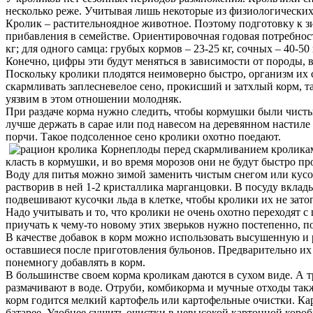
несколько реже. Учитывая лишь некоторые из физиологических 
Кролик – растительноядное животное. Поэтому подготовку к з
прибавления в семействе. Ориентировочная годовая потребность 
кг; для одного самца: грубых кормов – 23-25 кг, сочных – 40-50 
Конечно, цифры эти будут меняться в зависимости от породы, в
Поскольку кролики плодятся неимоверно быстро, организм их с
скармливать заплесневелое сено, прокисший и затхлый корм, т
уязвим в этом отношении молодняк.
При раздаче корма нужно следить, чтобы кормушки были чистыми
лучше держать в сарае или под навесом на деревянном настиле
порчи. Такое подсоленное сено кролики охотно поедают.
Корнеплоды перед скармливанием кроликам 
класть в кормушки, и во время морозов они не будут быстро пр
Воду для питья можно зимой заменить чистым снегом или кусо
растворив в ней 1-2 кристаллика марганцовки. В посуду вкла
подвешивают кусочки льда в клетке, чтобы кролики их не затоп
Надо учитывать и то, что кролики не очень охотно переходят 
приучать к чему-то новому этих зверьков нужно постепенно, 
В качестве добавок в корм можно использовать высушенную и 
оставшиеся после приготовления бульонов. Предварительно их 
понемногу добавлять в корм.
В большинстве своем корма кроликам даются в сухом виде. А т
размачивают в воде. Отруби, комбикорма и мучные отходы так
корм годится мелкий картофель или картофельные очистки. Ка
батарее. Удобнее сушить очистки в невысокой картонной короб