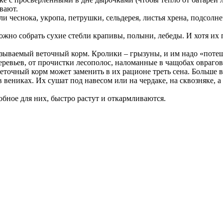
вают.
ли чеснока, укропа, петрушки, сельдерея, листья хрена, подсол
жно собрать сухие стебли крапивы, полыни, лебеды. И хотя их п
называемый веточный корм. Кролики – грызуны, и им надо «потеш
деревьев, от прочистки лесополос, наломанные в чащобах овраго
еточный корм может заменить в их рационе треть сена. Больше в
в вениках. Их сушат под навесом или на чердаке, на сквозняке,
обное для них, быстро растут и откармливаются.