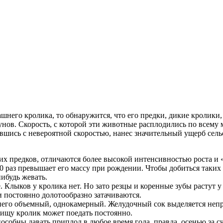
шнего кролика, то обнаружится, что его предки, дикие кролики
нов. Скорость, с которой эти животные расплодились по всему м
шись с невероятной скоростью, нанес значительный ущерб сель
х предков, отличаются более высокой интенсивностью роста и «
60 раз превышает его массу при рождении. Чтобы добиться таких 
ибудь жевать.
 Клыков у кролика нет. Но зато резцы и коренные зубы растут у
постоянно долото­образно затачиваются.
него объемный, однокамерный. Желудочный сок выделяется неп
ищу кролик может поедать постоянно.
собны давать приплод в любое время года, правда, осенью за с