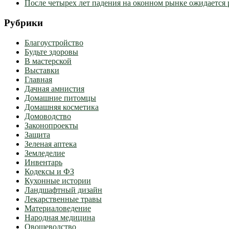
После четырех лет падения на оконном рынке ожидается 
Рубрики
Благоустройство
Будьте здоровы
В мастерской
Выставки
Главная
Дачная амнистия
Домашние питомцы
Домашняя косметика
Домоводство
Законопроекты
Защита
Зеленая аптека
Земледелие
Инвентарь
Кодексы и ФЗ
Кухонные истории
Ландшафтный дизайн
Лекарственные травы
Материаловедение
Народная медицина
Овощеводство