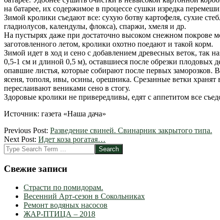
на батарее, их содержимое в процессе сушки изредка перемеши
Зимой кролики съедают все: сухую ботву картофеля, сухие стеб
гладиолусов, календулы, флокса), спаржи, хмеля и др.
На пустырях даже при достаточно высоком снежном покрове мо
заготовленного летом, кролики охотно поедают и такой корм.
Зимой идет в ход и сено с добавлением древесных веток, так 
0,5-1 см и длиной 0,5 м), оставшиеся после обрезки плодовых 
опавшие листья, которые собирают после первых заморозков. В
ясеня, тополя, ивы, осины, орешника. Срезанные ветки хранят 
переслаивают вениками сено в стогу.
Здоровые кролики не привередливы, едят с аппетитом все съед
Источник: газета «Наша дача»
2012-
Previous Post:
Разведение свиней. Свинарник закрытого типа.
04-
Next Post:
Идет коза рогатая…
14
Search
Свежие записи
Страсти по помидорам.
Весенний Арт-сезон в Сокольниках
Ремонт водяных насосов
ЖАР-ПТИЦА – 2018