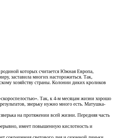
, родиной которых считается Южная Европа,
иру, заставила многих насторожиться. Так,
скому хозяйству страны. Колонии диких кроликов
скороспелостью». Так, к 4-м месяцам жизни хорошо
результатов, зверьку нужно много есть. Матушка-
 зверька на протяжении всей жизни. Передняя часть
рерывно, имеет повышенную кислотность и
чет сокращения светового дня и сезонной линьки