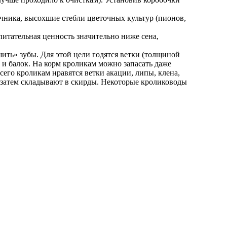
нечника, высохшие стебли цветочных культур (пионов,
итательная ценность значительно ниже сена,
ить» зубы. Для этой цели годятся ветки (толщиной
в и балок. На корм кроликам можно запасать даже
сего кроликам нравятся ветки акации, липы, клена,
 а затем складывают в скирды. Некоторые кролиководы