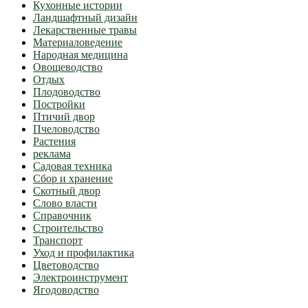
Кухонные истории
Ландшафтный дизайн
Лекарственные травы
Материаловедение
Народная медицина
Овощеводство
Отдых
Плодоводство
Постройки
Птичий двор
Пчеловодство
Растения
реклама
Садовая техника
Сбор и хранение
Скотный двор
Слово власти
Справочник
Строительство
Транспорт
Уход и профилактика
Цветоводство
Электроинструмент
Ягодоводство