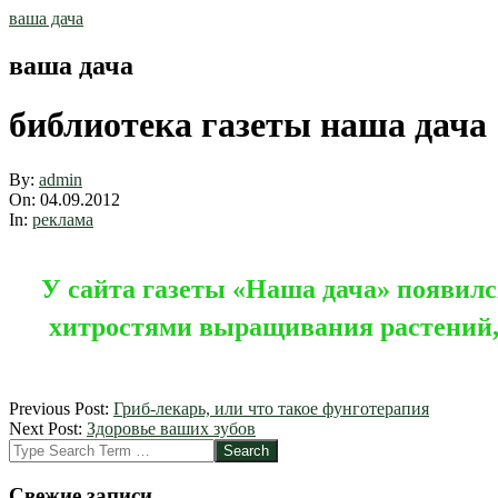
Skip
ваша дача
to
content
ваша дача
библиотека газеты наша дача
By:
admin
On:
04.09.2012
In:
реклама
У сайта газеты «Наша дача» появилс
хитростями выращивания растений, 
2012-
Previous Post:
Гриб-лекарь, или что такое фунготерапия
09-
Next Post:
Здоровье ваших зубов
04
Search
Свежие записи