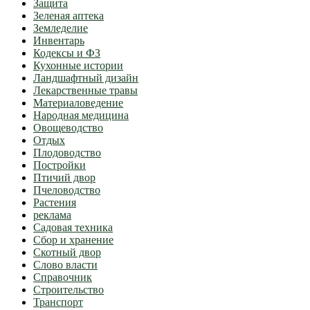
Защита
Зеленая аптека
Земледелие
Инвентарь
Кодексы и ФЗ
Кухонные истории
Ландшафтный дизайн
Лекарственные травы
Материаловедение
Народная медицина
Овощеводство
Отдых
Плодоводство
Постройки
Птичий двор
Пчеловодство
Растения
реклама
Садовая техника
Сбор и хранение
Скотный двор
Слово власти
Справочник
Строительство
Транспорт