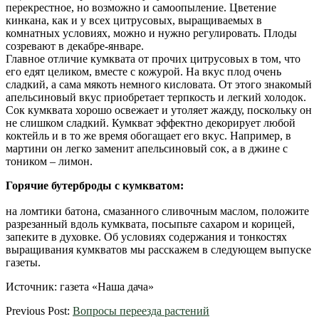
перекрестное, но возможно и самоопыление. Цветение
кинкана, как и у всех цитрусовых, выращиваемых в
комнатных условиях, можно и нужно регулировать. Плоды
созревают в декабре-январе.
Главное отличие кумквата от прочих цитрусовых в том, что
его едят целиком, вместе с кожурой. На вкус плод очень
сладкий, а сама мякоть немного кисловата. От этого знакомый
апельсиновый вкус приобретает терпкость и легкий холодок.
Сок кумквата хорошо освежает и утоляет жажду, поскольку он
не слишком сладкий. Кумкват эффектно декорирует любой
коктейль и в то же время обогащает его вкус. Например, в
мартини он легко заменит апельсиновый сок, а в джине с
тоником – лимон.
Горячие бутерброды с кумкватом:
на ломтики батона, смазанного сливочным маслом, положите
разрезанный вдоль кумквата, посыпьте сахаром и корицей,
запеките в духовке. Об условиях содержания и тонкостях
выращивания кумкватов мы расскажем в следующем выпуске
газеты.
Источник: газета «Наша дача»
2012-
Previous Post:
Вопросы переезда растений