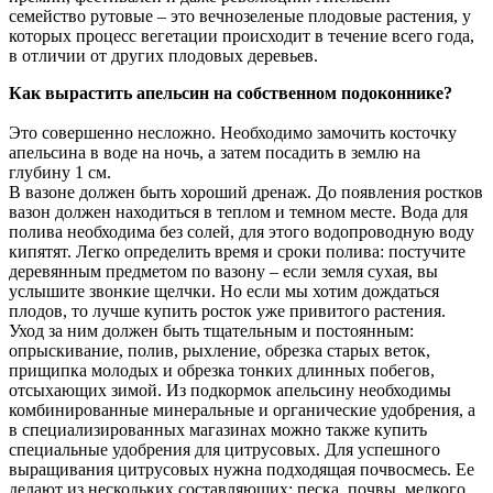
семейство рутовые – это вечнозеленые плодовые растения, у
которых процесс вегетации происходит в течение всего года,
в отличии от других плодовых деревьев.
Как вырастить апельсин на собственном подоконнике?
Это совершенно несложно. Необходимо замочить косточку
апельсина в воде на ночь, а затем посадить в землю на
глубину 1 см.
В вазоне должен быть хороший дренаж. До появления ростков
вазон должен находиться в теплом и темном месте. Вода для
полива необходима без солей, для этого водопроводную воду
кипятят. Легко определить время и сроки полива: постучите
деревянным предметом по вазону – если земля сухая, вы
услышите звонкие щелчки. Но если мы хотим дождаться
плодов, то лучше купить росток уже привитого растения.
Уход за ним должен быть тщательным и постоянным:
опрыскивание, полив, рыхление, обрезка старых веток,
прищипка молодых и обрезка тонких длинных побегов,
отсыхающих зимой. Из подкормок апельсину необходимы
комбинированные минеральные и органические удобрения, а
в специализированных магазинах можно также купить
специальные удобрения для цитрусовых. Для успешного
выращивания цитрусовых нужна подходящая почвосмесь. Ее
делают из нескольких составляющих: песка, почвы, мелкого