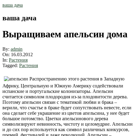
Skip
ваша дача
to
content
ваша дача
Выращиваем апельсин дома
By:
admin
On:
16.03.2012
In:
Растения
Tagged:
Растения
Распространению этого растения в Западную
Африку, Центральную и Южную Америку содействовали
испанские и португальские колонизаторы. Апельсин
считается символом плодородия из-за плодовитости дерева.
Поэтому апельсин связан с тематикой любви и брака –
верили, что счастье в браке будет сопутствовать невесте, если
она сделает себе украшение из цветов апельсина, у нее будет
большое потомство. Цветки апельсинового дерева
символизируют невинность, чистоту и целомудрие. Апельсин
и до сих пор используется как символ различных конкурсов,
премий, фестивалей и даже революций. Апельсин –