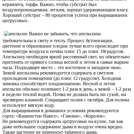
керамзита, торфа. Важно, чтобы субстрат был
воздухопроницаемым, легким, хорошо удерживающим влагу.
Хороший субстрат – 80 процентов успеха при выращивании
цитрусовых.
Важно не забывать, что апельсины
требовательны к свету и теплу. Процесс бутонизации,
цветение и образование плодов лучше всего происходит при
температуре воздуха и почвы плюс 15 до плюс 18градусов.
Апельсину необходим яркий рассеянный свет, но обязательно
притенять от прямого солнца весной и летом в самые жаркие
часы. Подходящее место – это восточное и западное окно.
Зимой апельсины рекомендуется содержать в светлом
прохладном помещении (до плюс 12 градусов). Холодная
зимовка способствует плодоношению. Весной и летом
апельсин обильно поливают 1-2 раза в день, а зимой – 1-2 раза
в неделю теплой водой. Почва не должна быть ни сухой, ни
чрезмерно влажной. Сокращают полив с октября. Для полива
используют мягкую воду.
Для выращивания в домашних условиях рекомендуются
сорта: «Вашингтон Навел», «Гамлин», «Королек».
Не рекомендуется содержать цитрусовые на кухне, так как
даже небольшое содержание дыма в воздухе очень вредно.
Также растение не переносит табачного дыма.