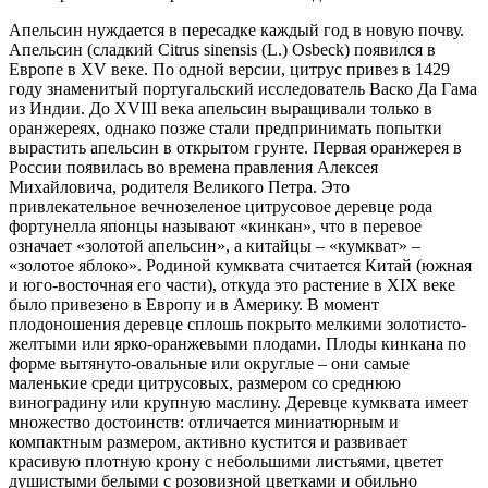
Апельсин нуждается в пересадке каждый год в новую почву.
Апельсин (сладкий Citrus sinensis (L.) Osbeck) появился в
Европе в XV веке. По одной версии, цитрус привез в 1429
году знаменитый португальский исследователь Васко Да Гама
из Индии. До XVIII века апельсин выращивали только в
оранжереях, однако позже стали предпринимать попытки
вырастить апельсин в открытом грунте. Первая оранжерея в
России появилась во времена правления Алексея
Михайловича, родителя Великого Петра. Это
привлекательное вечнозеленое цитрусовое деревце рода
фортунелла японцы называют «кинкан», что в перевое
означает «золотой апельсин», а китайцы – «кумкват» –
«золотое яблоко». Родиной кумквата считается Китай (южная
и юго-восточная его части), откуда это растение в XIX веке
было привезено в Европу и в Америку. В момент
плодоношения деревце сплошь покрыто мелкими золотисто-
желтыми или ярко-оранжевыми плодами. Плоды кинкана по
форме вытянуто-овальные или округлые – они самые
маленькие среди цитрусовых, размером со среднюю
виноградину или крупную маслину. Деревце кумквата имеет
множество достоинств: отличается миниатюрным и
компактным размером, активно кустится и развивает
красивую плотную крону с небольшими листьями, цветет
душистыми белыми с розовизной цветками и обильно