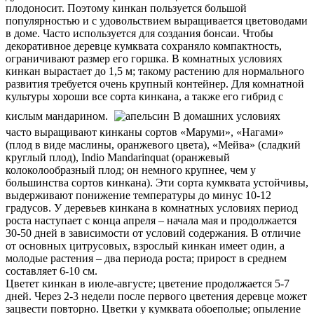
плодоносит. Поэтому кинкан пользуется большой
популярностью и с удовольствием выращивается цветоводами
в доме. Часто используется для создания бонсаи. Чтобы
декоративное деревце кумквата сохраняло компактность,
ограничивают размер его горшка. В комнатных условиях
кинкан вырастает до 1,5 м; такому растению для нормального
развития требуется очень крупный контейнер. Для комнатной
культуры хороши все сорта кинкана, а также его гибрид с
кислым мандарином.
В домашних условиях
часто выращивают кинканы сортов «Маруми», «Нагами»
(плод в виде маслины, оранжевого цвета), «Мейва» (сладкий
круглый плод), Indio Mandarinquat (оранжевый
колоколообразный плод; он немного крупнее, чем у
большинства сортов кинкана). Эти сорта кумквата устойчивы,
выдерживают понижение температуры до минус 10-12
градусов. У деревьев кинкана в комнатных условиях период
роста наступает с конца апреля – начала мая и продолжается
30-50 дней в зависимости от условий содержания. В отличие
от основных цитрусовых, взрослый кинкан имеет один, а
молодые растения – два периода роста; прирост в среднем
составляет 6-10 см.
Цветет кинкан в июле-августе; цветение продолжается 5-7
дней. Через 2-3 недели после первого цветения деревце может
зацвести повторно. Цветки у кумквата обоеполые; опыление