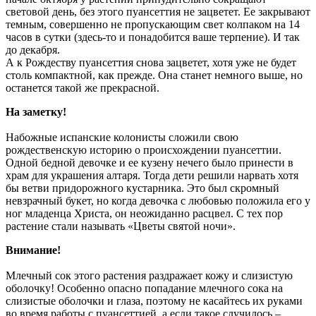
световой день, без этого пуансеттия не зацветет. Ее закрывают
темным, совершенно не пропускающим свет колпаком на 14
часов в сутки (здесь-то и понадобится ваше терпение). И так
до декабря.
А к Рождеству пуансеттия снова зацветет, хотя уже не будет
столь компактной, как прежде. Она станет немного выше, но
останется такой же прекрасной.
На заметку!
Набожные испанские колонисты сложили свою
рождественскую историю о происхождении пуансеттии.
Одной бедной девочке и ее кузену нечего было принести в
храм для украшения алтаря. Тогда дети решили нарвать хотя
бы ветви придорожного кустарника. Это был скромный
невзрачный букет, но когда девочка с любовью положила его у
ног младенца Христа, он неожиданно расцвел. С тех пор
растение стали называть «Цветы святой ночи».
Внимание!
Млечный сок этого растения раздражает кожу и слизистую
оболочку! Особенно опасно попадание млечного сока на
слизистые оболочки и глаза, поэтому не касайтесь их руками
во время работы с пуансеттией, а если такое случилось –