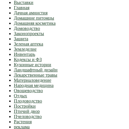
Выставки
Главная
Дачная амнистия
Домашние питомцы
Домашняя косметика
Домоводство
Законопроекты
Защита
Зеленая аптека
Земледелие
Инвентарь
Кодексы и ФЗ
Кухонные истории
Ландшафтный дизайн
Лекарственные травы
Материаловедение
Народная медицина
Овощеводство
Отдых
Плодоводство
Постройки
Птичий двор
Пчеловодство
Растения
реклама