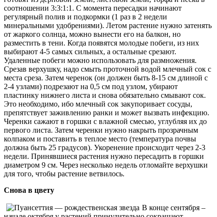
соотношении 3:3:1:1. С момента пересадки начинают
регулярный полив и подкормки (1 раз в 2 недели
минеральными удобрениями). Летом растение нужно затенять
от жаркого солнца, можно вынести его на балкон, но
разместить в тени. Когда появятся молодые побеги, из них
выбирают 4-5 самых сильных, а остальные срезают.
Удаленные побеги можно использовать для размножения.
Срезав верхушку, надо смыть проточной водой млечный сок с
места среза. Затем черенок (он должен быть 8-15 см длиной с
2-4 узлами) подрезают на 0,5 см под узлом, убирают
пластинку нижнего листа и снова обязательно смывают сок.
Это необходимо, ибо млечный сок закупоривает сосуды,
препятствует заживлению ранки и может вызвать инфекцию.
Черенки сажают в горшки с влажной смесью, углубляя их до
первого листа. Затем черенки нужно накрыть прозрачным
колпаком и поставить в теплое место (температура почвы
должна быть 25 градусов). Укоренение происходит через 2-3
недели. Принявшиеся растения нужно пересадить в горшки
диаметром 9 см. Через несколько недель отломайте верхушки
для того, чтобы растение ветвилось.
Снова в цвету
В конце сентября –
начале октября у растений принудительно сокращают