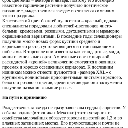
срок цветения – декабрь и январь, поэтому это всемирно
известное горшечное растение получило поэтическое
название «рождественская звезда» и считается символом
этого праздника.
Классический цвет брактей пуансеттии – красный, однако
специалисты порадовали любителей-цветоводов чисто-
белыми, кремовыми, розовыми, двухцветными и мраморно
окрашенными вариантами. В последние годы селекционеры
получили много новых форм: кустики среднего и
карликового роста, густо ветвящиеся и с ниспадающими
побегами. В торговле они известны как стандартные, миди,
мини и ампельные сорта. Ампельные сорта с широкой,
раскидистой «кроной» великолепно смотрятся в оконных
проемах и хорошо освещенных коридорах. К последним
новинкам можно отнести пуансеттии «размера XXL» с
крупными, волнистыми присоцветными листьями красного,
белого и розового цветов, среди цветоводов они заслуженно
получили название «зимние розы».
На пути к признанию
Рождественская звезда не сразу завоевала сердца флористов. У
себя на родине (в тропиках Мексики) этот кустарник из
семейства молочайных образует заросли высотой до 1,2 м во
влажных затененных местах. Его прямостоящие и почти не