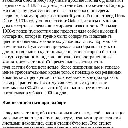
вьющиеся стебли несут крупные простые листья с длинными
черешками. В 1834 году это растение было завезено в Европу.
Но поначалу пуансеттия не вызвала особого интереса.
Первым, к кому пришел настоящий успех, был цветовод Поль
Экке. В 1918 году он вывел сорт Oakleaf, а затем и многие
другие сорта, завоевавшие мировую известность. В начале
1960-х годов пуансеттия еще представляла собой высокий
кустарник, который трудно было содержать и заставить
цвести в обычных комнатных условиях. С тех пор многое
изменилось. Пуансеттия проделала своеобразный путь от
длинноствольного кустарника, соцветия которого быстро
вянут в срезанном виде, до широко распространенного
комнатного растения. Современные разновидности
пуансеттии более ветвистые, более декоративные и гораздо
менее требовательные; кроме того, с помощью современных
химических препаратов стало возможным контролировать
размеры растения. Поэтому современные пуансеттии
компактны (30-45 см высотой) и в настоящее время их
насчитывается более 2000 видов.
Как не ошибиться при выборе
Покупая растение, обратите внимание на то, чтобы настоящие
маленькие желтые цветки над верхушечными прицветными
листьями находились еще в стадии бутонов. Это станет