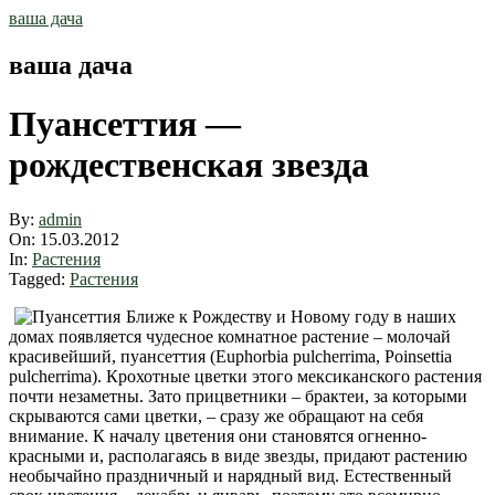
Skip
ваша дача
to
content
ваша дача
Пуансеттия —
рождественская звезда
By:
admin
On:
15.03.2012
In:
Растения
Tagged:
Растения
Ближе к Рождеству и Новому году в наших
домах появляется чудесное комнатное растение – молочай
красивейший, пуансеттия (Euphorbia pulcherrima, Poinsettia
pulcherrima). Крохотные цветки этого мексиканского растения
почти незаметны. Зато прицветники – брактеи, за которыми
скрываются сами цветки, – сразу же обращают на себя
внимание. К началу цветения они становятся огненно-
красными и, располагаясь в виде звезды, придают растению
необычайно праздничный и нарядный вид. Естественный