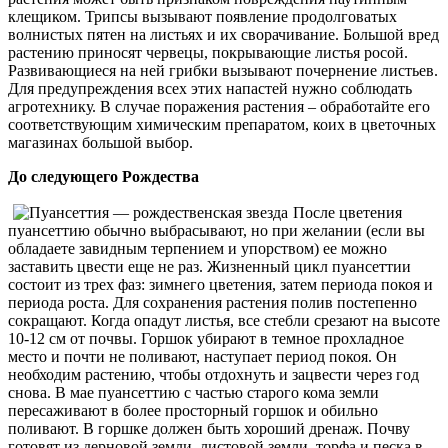
клещиком. Трипсы вызывают появление продолговатых
волнистых пятен на листьях и их сворачивание. Большой вред
растению приносят червецы, покрывающие листья росой.
Развивающиеся на ней грибки вызывают почернение листьев.
Для предупреждения всех этих напастей нужно соблюдать
агротехнику. В случае поражения растения – обработайте его
соответствующим химическим препаратом, коих в цветочных
магазинах большой выбор.
До следующего Рождества
После цветения
пуансеттию обычно выбрасывают, но при желании (если вы
обладаете завидным терпением и упорством) ее можно
заставить цвести еще не раз. Жизненный цикл пуансеттии
состоит из трех фаз: зимнего цветения, затем периода покоя и
периода роста. Для сохранения растения полив постепенно
сокращают. Когда опадут листья, все стебли срезают на высоте
10-12 см от почвы. Горшок убирают в темное прохладное
место и почти не поливают, наступает период покоя. Он
необходим растению, чтобы отдохнуть и зацвести через год
снова. В мае пуансеттию с частью старого кома земли
пересаживают в более просторный горшок и обильно
поливают. В горшке должен быть хороший дренаж. Почву
готовят из дерновой земли, листовой земли, торфа и песка в