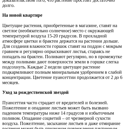
доказательством того, что растение простоит достаточно
долго.
На новой квартире
Цветущие растения, приобретенные в магазине, ставят на
светлое (необязательно солнечное) место с окружающей
температурой воздуха 15-20 градусов. В прохладной
атмосфере цветки и брактеи держатся на растении дольше.
Для создания влажности горшок ставят на поддон с мокрым
гравием и регулярно опрыскивают листья, стараясь не
попадать на брактеи. Поливают регулярно, но в промежутке
между поливами дают поверхности земли в горшке слегка
подсохнуть. Каждые 2 недели цветущее растение
подкармливают полным минеральным удобрением в слабой
концентрации. Цветение пуансеттии продолжается от 2 до 6
месяцев.
Уход за рождественской звездой
Пуансеттия часто страдает от вредителей и болезней.
Пожелтение и опадание листьев может быть вызвано
падением температуры ниже 14 градусов и избыточным
поливом. Опадание соцветий – от чрезмерной сухости
воздуха. Пожелтение, засыхание листьев и даже отмирание
растения может быть признаком повреждения паутинным