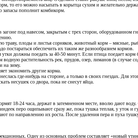
корм, то его можно насыпать в корытца сухим и желательно держ
его запасы пополнит комбикорм.
 загоне под навесом, закрытым с трех сторон, оборудованном гн
щению.
ую траву, плоды и листья сорняков, животный корм – мясные, ры
надо постараться обеспечить их таким же разнообразием кормов.
утки должны поедать за 40-50 минут. Если птица поедает корм б
водную растительность рек, прудов, озер, лиманов (в случае со
 на зиму.
ляет экономить другие корма.
еслась где-нибудь на стороне, а только в своих гнездах. Для эт
кать несушек со двора, пока не снесут яйца.
кормят 18-24 часа, держат в затемненном месте, вволю дают воду
индеек перо ощипывают сразу же, пока тушка теплая, у уток и гус
вают по направлению их роста. После удаления пера и пуха тушк
нфекционных. Одну из основных проблем составляет «новый утин