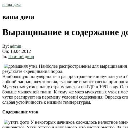
Skip
ваша дача
to
content
ваша дача
Выращивание и содержание д
By:
admin
On:
13.04.2012
In:
Птичий двор
Наиболее распространены для выращивания 
результате скрещивания пород.
Наибольшую популярность и распространение получили утки б
лобной частью, шея толстая, туловище и хвост слегка приподня
Мускусных уток в нашу страну завезли из ГДР в 1981 году. Осн
больше мышечной ткани.
К тому же мясо мускусных уток имее
чутко реагируют на перемену условий содержания. Окраска опе
слабая устойчивость к низким температурам.
Содержание уток
У некоторых дачников сложилось нелестное мнени
ошибаются. Утки оттого и едят много, что растут быстро. За д