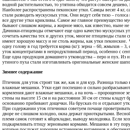
водной растительностью, то утятина обходится совсем дешево, 
Наиболее распространены пекинские утки. Самцы весят 4 кг, са
стали разводить мускусных уток. Они ведут себя тихо – голос
все другие утки крикливы. Самое же главное преимущество м
бывают слишком жирны, а жирное мясо, как известно, ныне не 
Дачники-птицеводы отмечают еще одно качество мускусных уток
сочетать качества тех и других уток, многие птицеводы стали
имеют хорошую массу и не столь жирны, как утки пекинские. Ч
одну голову в год требуется корма (кг): зерна – 60, жмыхов – 3
уток концентратами в непродуктивный период, особенно с сентя
Еще одна продукция домашнего утководства – перо и пух. Из н
утиного пуха стали изготавливать оригинальные женские шап
Зимнее содержание
Птичник для уток строят так же, как и для кур. Разница толь
влажные мешанки. Утки едят поспешно и сильно разбрасывают к
кормления дают влажные мешанки, а на ночь – пророщенное зе
стены на высоте 15 см и на расстоянии 30 см от стены кладут 
основанию прибивают дощечки. На брусках-то и отдыхают утки
При содержании уток птичники советуем почаще проветривать, 
дворе не слишком холодно, окна держат приоткрытыми. Весной,
племя самок готовят к яйцекладке, выводу молодняка. Если хоз
подкармливать птицу зерновыми кормами. Мешанки в эту пору д
которые послужат хорошим источником витаминов и обеспечат о