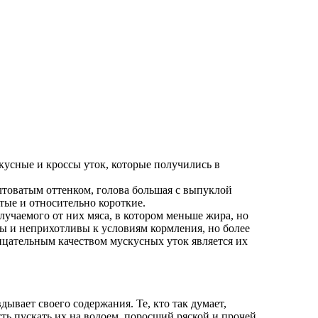
усные и кроссы уток, которые получились в
лтоватым оттенком, голова большая с выпуклой
стые и относительно короткие.
лучаемого от них мяса, в котором меньше жира, но
ы и неприхотливы к условиям кормления, но более
рицательным качеством мускусных уток является их
ывает своего содержания. Те, кто так думает,
сть пускать их на водоем, поросший ряской и прочей