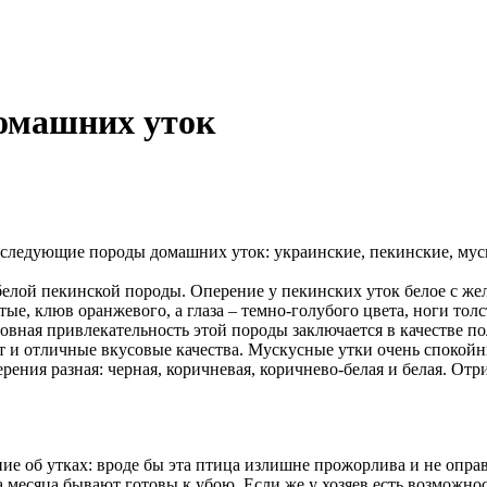
омашних уток
следующие породы домашних уток: украинские, пекинские, муск
елой пекинской породы. Оперение у пекинских уток белое с же
тые, клюв оранжевого, а глаза – темно-голубого цвета, ноги тол
овная привлекательность этой породы заключается в качестве по
т и отличные вкусовые качества. Мускусные утки очень спокойн
рения разная: черная, коричневая, коричнево-белая и белая. От
е об утках: вроде бы эта птица излишне прожорлива и не оправд
ва месяца бывают готовы к убою. Если же у хозяев есть возможно