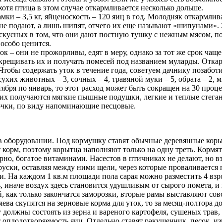
хотя птица в этом случае откармливается несколько дольше.
мки – 3,5 кг, яйценоскость – 120 яиц в год. Молодняк откармлив
а не подают, а лишь шипят, отчего их еще называют «шипунами».
ускусных в том, что они дают постную тушку с нежным мясом, 
особо ценится.
 – они не прожорливы, едят в меру, однако за тот же срок чаще
 скрещивать их и получать помесей под названием муларды. Отка
тобы содержать уток в течение года, советуем дачнику позаботи
, сухих животных – 3, сочных – 4, травяной муки – 5, обрата – 2
бря по январь, то этот расход может быть сокращен на 30 проце
их получаются мягкие пышные подушки, легкие и теплые стеганы
очки, по виду напоминающие песцовые.
ко в оборудовании. Под кормушку ставят обычные деревянные кор
орм, поэтому корытца наполняют только на одну треть. Кормят у
рно, богатое витаминами. Насестов в птичниках не делают, но 
бруски, оставляя между ними щели, через которые проваливается
. На каждом 1 кв.м площади пола сарая можно разместить 4 вз
иначе воздух здесь становится удушливым от сырого помета, и пт
 как только закончатся заморозки, вторые рамы выставляют сов
яева скупятся на зерновые корма для уток, то за месяц-полтора 
олжны состоять из зерна и вареного картофеля, сушеных трав, 
плодотворяемость яиц. Отдельно ставят ракушечник, песок, изв