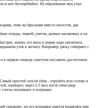
ать в них бесперебойно. На образование яиц утки
ездами, теми же брусками вместо насестов, дав
бные отходы, червей, улиток, разных насекомых и их
ыстрее, значит, его мало и норму надо увеличить.
держания уток в загоне). Например, ряску собирают с
ого в первую очередь советуем поставить достаточное
. Самый простой способ убоя – отрубить всю голову и
ей, наоборот, через 2-3 часа после убоя (жир
у слегка опаливают и потрошат.
ый синдром», но его вспышки удается подавлять при