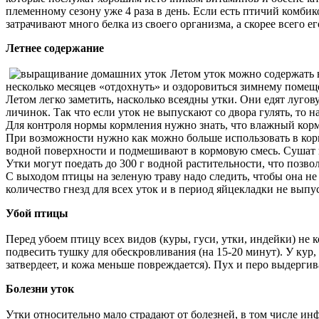
племенному сезону уже 4 раза в день. Если есть птичий комби
затрачивают много белка из своего организма, а скорее всего 
Летнее содержание
Летом уток можно содержать в
несколько месяцев «отдохнуть» и оздоровиться зимнему поме
Летом легко заметить, насколько всеядны утки. Они едят лугов
личинок. Так что если уток не выпускают со двора гулять, то 
Для контроля нормы кормления нужно знать, что влажный корм 
При возможности нужно как можно больше использовать в корм 
водной поверхности и подмешивают в кормовую смесь. Сушат и
Утки могут поедать до 300 г водной растительности, что позво
С выходом птицы на зеленую траву надо следить, чтобы она не н
количество гнезд для всех уток и в период яйцекладки не выпус
Убой птицы
Перед убоем птицу всех видов (куры, гуси, утки, индейки) не 
подвесить тушку для обескровливания (на 15-20 минут). У кур, 
затвердеет, и кожа меньше повреждается). Пух и перо выдерги
Болезни уток
Утки относительно мало страдают от болезней, в том числе и