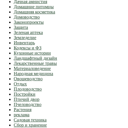
Дачная амнистия
Домашние питомцы
Домашняя косметика
Домоводство
Законопроекты
Защита
Зеленая аптека
Земледелие
Инвентарь
Кодексы и ФЗ
Кухонные истории
Ландшафтный дизайн
Лекарственные травы
Материаловедение
Народная медицина
Овощеводство
Отдых
Плодоводство
Постройки
Птичий двор
Пчеловодство
Растения
реклама
Садовая техника
Сбор и хранение