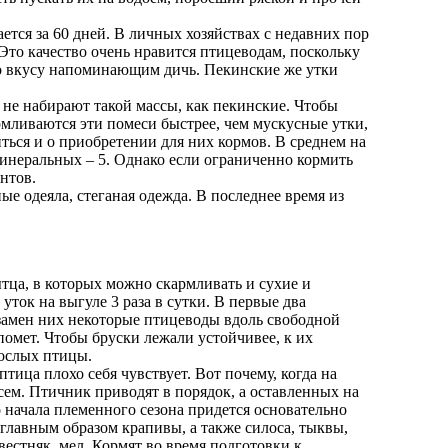
ается за 60 дней. В личных хозяйствах с недавних пор
 Это качество очень нравится птицеводам, поскольку
по вкусу напоминающим дичь. Пекинские же утки
 не набирают такой массы, как пекинские. Чтобы
рмливаются эти помеси быстрее, чем мускусные утки,
ться и о приобретении для них кормов. В среднем на
, минеральных – 5. Однако если ограниченно кормить
нтов.
е одеяла, стеганая одежда. В последнее время из
ытца, в которых можно скармливать и сухие и
ток на выгуле 3 раза в сутки. В первые два
взамен них некоторые птицеводы вдоль свободной
 помет. Чтобы бруски лежали устойчивее, к их
рослых птицы.
ица плохо себя чувствует. Вот почему, когда на
сем. Птичник приводят в порядок, а оставленных на
до начала племенного сезона придется основательно
главным образом крапивы, а также силоса, тыквы,
естняк, мел. Кормят во время подготовки к