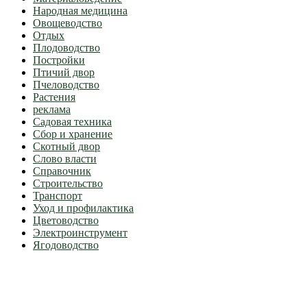
Народная медицина
Овощеводство
Отдых
Плодоводство
Постройки
Птичий двор
Пчеловодство
Растения
реклама
Садовая техника
Сбор и хранение
Скотный двор
Слово власти
Справочник
Строительство
Транспорт
Уход и профилактика
Цветоводство
Электроинструмент
Ягодоводство