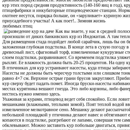
кур этих пород средняя продуктивность (140-160 яиц в год), 
птицефабрики и инкубаторные птицеводческие станции. Нормаль
охотнее несутся, порядка больше, он «заруливает» куриную жи
приусадебного участка! А как поет!.. Зимняя жизнь
любимых птиц
Как вы знаете, у нас в средней пол
произошли от диких банкивских кур из Индокитая. А там теп
Для размещения стада подойдет любой сарайчик, лишь бы он б
заложенная глубокая подстилка. В конце лета в сухую погоду 
древесный лист, сфагновый торф, измельченные кукурузные с
слоем подстилки, разравнивают. Со временем подстилка уляжет
рыхлят. Ее влажность должна быть 20-25 процентов. На одну ку
В птичниках для кур устраивают насесты, куда птицы забирают
Насесты не должны быть чересчур толстыми или слишком тонким
равно 4×7 см. Верхние острые грани брусов закругляют. Прибив
кур сверху будет падать помет. Иногда бруски-насесты набива
местах курятника вешают гнезда. Это либо корзины, либо фане
нестись нужно именно здесь.
Ухаживая за курами, птицевод ведет себя спокойно. Если ловит
мешанками (влажными, теплыми зимой). Поят теплой водой вво
измельченное мелкотравное сено. Мешанку делают рассыпчато
небольшой площадкой у птичника делают навес и обтягивают ег
копаются в подстилке, разгребают ее лапами, совершая тем с
обклевывают. Можно заставить кур побольше двигаться, привя