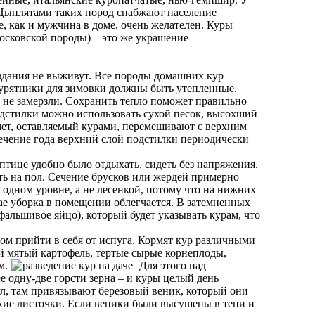
. Цыплятами таких пород снабжают население
, как и мужчина в доме, очень желателен. Куры
московской породы) – это же украшение
оздания не выживут. Все породы домашних кур
курятники для зимовки должны быть утепленные.
 не замерзли. Сохранить тепло поможет правильно
подстилки можно использовать сухой песок, высохший
мет, оставляемый курами, перемешивают с верхним
 течение года верхний слой подстилки периодически
 птице удобно было отдыхать, сидеть без напряжения.
ть на пол. Сечение брусков или жердей примерно
 одном уровне, а не лесенкой, потому что на нижних
чае уборка в помещении облегчается. В затемненных
альшивое яйцо), который будет указывать курам, что
отом прийти в себя от испуга. Кормят кур различными
й мятый картофель, тертые сырые корнеплоды,
м.
Для этого над
е одну-две горсти зерна – и куры целый день
л, там привязывают березовый веник, который они
ухие листочки. Если веники были высушены в тени и