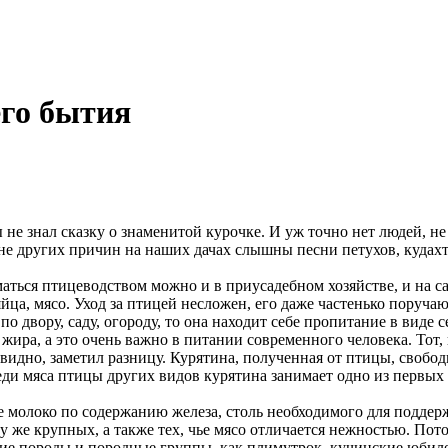
его бытия
 не знал сказку о знаменитой курочке. И уж точно нет людей, не
не других причин на наших дачах слышны песни петухов, кудахт
маться птицеводством можно и в приусадебном хозяйстве, и на с
йца, мясо. Уход за птицей несложен, его даже частенько поручаю
по двору, саду, огороду, то она находит себе пропитание в виде
жира, а это очень важно в питании современного человека. Тот,
идно, заметил разницу. Курятина, полученная от птицы, свобод
ди мяса птицы других видов курятина занимает одно из первых 
е молоко по содержанию железа, столь необходимого для поддер
ому же крупных, а также тех, чье мясо отличается нежностью. П
е породы и породные группы, как плимутрок, кучинские юбиле