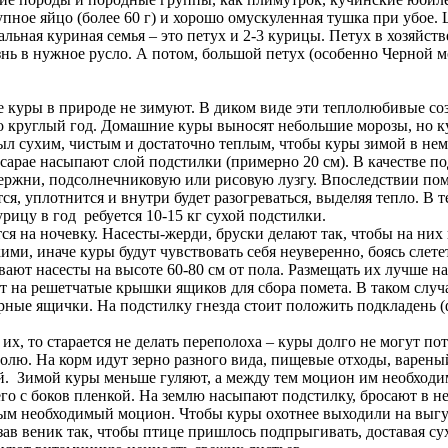
крупное яйцо (более 60 г) и хорошо омускуленная тушка при убое
ная куриная семья – это петух и 2-3 курицы. Петух в хозяйстве
знь в нужное русло. А потом, большой петух (особенно Черной 
осе куры в природе не зимуют. В диком виде эти теплолюбивые с
ло круглый год. Домашние куры выносят небольшие морозы, но 
ыл сухим, чистым и достаточно теплым, чтобы куры зимой в нем
в сарае насыпают слой подстилки (примерно 20 см). В качестве 
тержни, подсолнечниковую или рисовую лузгу. Впоследствии по
ся, уплотнится и внутри будет разогреваться, выделяя тепло. В
рицу в год ребуется 10-15 кг сухой подстилки.
ся на ночевку. Насесты-жерди, бруски делают так, чтобы на них
и, иначе куры будут чувствовать себя неуверенно, боясь слете
ают насесты на высоте 60-80 см от пола. Размещать их лучше на
ют на решетчатые крышки ящиков для сбора помета. В таком слу
рные ящички. На подстилку гнезда стоит положить подкладень (ф
 их, то старается не делать переполоха – куры долго не могут п
лю. На корм идут зерно разного вида, пищевые отходы, варены
й. Зимой куры меньше гуляют, а между тем моцион им необходи
о с боков пленкой. На землю насыпают подстилку, бросают в не
амым необходимый моцион. Чтобы куры охотнее выходили на выгу
зав веник так, чтобы птице пришлось подпрыгивать, доставая с