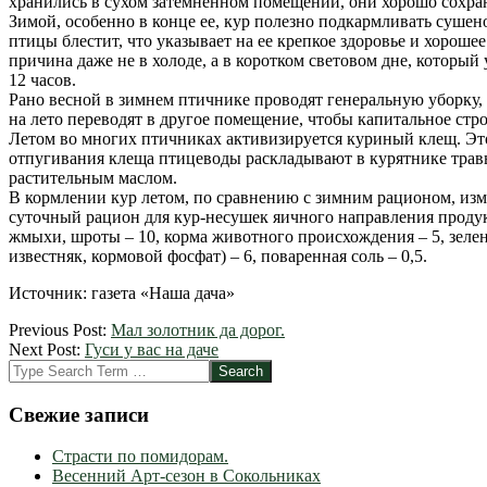
хранились в сухом затемненном помещении, они хорошо сохра
Зимой, особенно в конце ее, кур полезно подкармливать сушен
птицы блестит, что указывает на ее крепкое здоровье и хороше
причина даже не в холоде, а в коротком световом дне, который
12 часов.
Рано весной в зимнем птичнике проводят генеральную уборку,
на лето переводят в другое помещение, чтобы капитальное стр
Летом во многих птичниках активизируется куриный клещ. Это 
отпугивания клеща птицеводы раскладывают в курятнике травы 
растительным маслом.
В кормлении кур летом, по сравнению с зимним рационом, изм
суточный рацион для кур-несушек яичного направления продукти
жмыхи, шроты – 10, корма животного происхождения – 5, зелены
известняк, кормовой фосфат) – 6, поваренная соль – 0,5.
Источник: газета «Наша дача»
2012-
Previous Post:
Мал золотник да дорог.
04-
Next Post:
Гуси у вас на даче
13
Search
Свежие записи
Страсти по помидорам.
Весенний Арт-сезон в Сокольниках