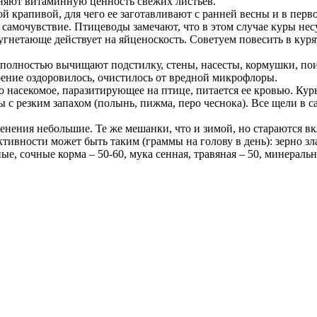
няют витаминную ценность свежих листьев.
ой крапивой, для чего ее заготавливают с ранней весны и в пер
е самочувствие. Птицеводы замечают, что в этом случае куры не
 угнетающе действует на яйценоскость. Советуем повесить в кур
 полностью вычищают подстилку, стены, насесты, кормушки, пои
оение оздоровилось, очистилось от вредной микрофлоры.
насекомое, паразитирующее на птице, питается ее кровью. Куры
с резким запахом (полынь, пижма, перо чеснока). Все щели в с
енения небольшие. Те же мешанки, что и зимой, но стараются в
вности может быть таким (граммы на голову в день): зерно злак
е, сочные корма – 50-60, мука сенная, травяная – 50, минеральн