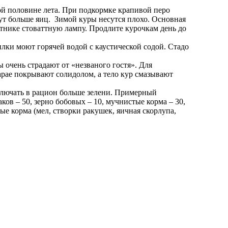
вой половине лета. При подкормке крапивой перо
сут больше яиц. Зимой куры несутся плохо. Основная
ятнике стоваттную лампу. Продлите курочкам день до
лки моют горячей водой с каустической содой. Стадо
 очень страдают от «незваного гостя». Для
арае покрывают солидолом, а тело кур смазывают
ключать в рацион больше зелени. Примерный
ов – 50, зерно бобовых – 10, мучнистые корма – 30,
ые корма (мел, створки ракушек, яичная скорлупа,