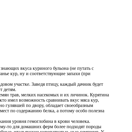
 знающих вкуса куриного бульона (не путать с
анье кур, ну и соответствующие запахи (при
адовом участке.
Заведя птицу, каждый дачник будет
т детям.
 семян трав, мелких насекомых и их личинок. Курятина
 кто имел возможность сравнивать вкус мяса кур,
но гулявшей по двору, обладает своеобразным
мест по содержанию белка, а потому особо полезна
жания уровня гемоглобина в крови человека.
отому-то для домашних ферм более подходят породы
йные, итальянские куропатчатые, нью-гемпшир. У