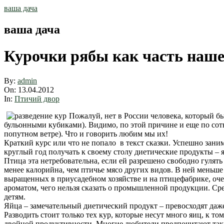
Skip
ваша дача
to
content
ваша дача
Курочки рябы как часть наш
By:
admin
On:
13.04.2012
In:
Птичий двор
Пожалуй, нет в России человека, который бы
бульонными кубиками). Видимо, по этой причине и еще по сот
попутном ветре). Что и говорить любим мы их!
Краткий курс или что не попало в текст сказки. Успешно зани
круглый год получать к своему столу диетические продукты – я
Птица эта нетребовательна, если ей разрешено свободно гулять 
менее калорийна, чем птичье мясо других видов. В ней меньше 
выращенных в приусадебном хозяйстве и на птицефабрике, очев
ароматом, чего нельзя сказать о промышленной продукции. Сре
детям.
Яйца – замечательный диетический продукт – превосходят даж
Разводить стоит только тех кур, которые несут много яиц, к т
двойной продуктивности. Многие любители предпочитают таки