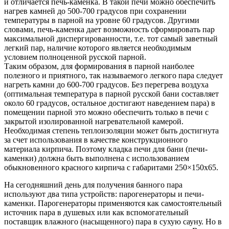
и отличается печь-каменка. В такой печи можно обеспечить
нагрев камней до 500-700 градусов при сохранении
температуры в парной на уровне 60 градусов. Другими
словами, печь-каменка дает возможность сформировать пар
максимальной диспергированности, т.е. тот самый заветный
легкий пар, наличие которого является необходимым
условием полноценной русской парной.
Таким образом, для формирования в парной наиболее
полезного и приятного, так называемого легкого пара следует
нагреть камни до 600-700 градусов. Без перегрева воздуха
(оптимальная температура в парной русской бани составляет
около 60 градусов, остальное достигают наведением пара) в
помещении парной это можно обеспечить только в печи с
закрытой изолированной нагревательной камерой.
Необходимая степень теплоизоляции может быть достигнута
за счет использования в качестве конструкционного
материала кирпича. Поэтому кладка печи для бани (печи-
каменки) должна быть выполнена с использованием
обыкновенного красного кирпича с габаритами 250×150х65.
На сегодняшний день для получения банного пара
используют два типа устройств: парогенераторы и печи-
каменки. Парогенераторы применяются как самостоятельный
источник пара в душевых или как вспомогательный
поставщик влажного (насыщенного) пара в сухую сауну. Но в