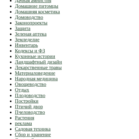
Дачная амнистия
Домашние питомцы
Домашняя косметика
Домоводство
Законопроекты
Защита
Зеленая аптека
Земледелие
Инвентарь
Кодексы и ФЗ
Кухонные истории
Ландшафтный дизайн
Лекарственные травы
Материаловедение
Народная медицина
Овощеводство
Отдых
Плодоводство
Постройки
Птичий двор
Пчеловодство
Растения
реклама
Садовая техника
Сбор и хранение