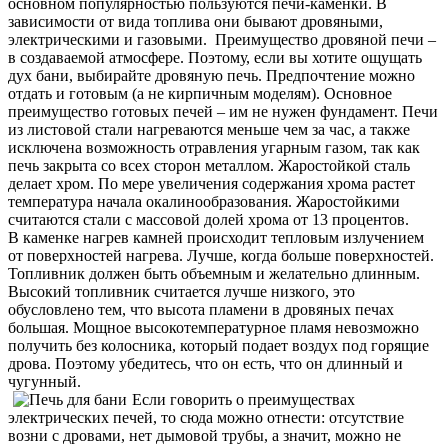
основном популярностью пользуются печи-каменки. В
зависимости от вида топлива они бывают дровяными,
электрическими и газовыми. Преимущество дровяной печи –
в создаваемой атмосфере. Поэтому, если вы хотите ощущать
дух бани, выбирайте дровяную печь. Предпочтение можно
отдать и готовым (а не кирпичным моделям). Основное
преимущество готовых печей – им не нужен фундамент. Печи
из листовой стали нагреваются меньше чем за час, а также
исключена возможность отравления угарным газом, так как
печь закрыта со всех сторон металлом. Жаростойкой сталь
делает хром. По мере увеличения содержания хрома растет
температура начала окалинообразования. Жаростойкими
считаются стали с массовой долей хрома от 13 процентов.
В каменке нагрев камней происходит тепловым излучением
от поверхностей нагрева. Лучше, когда больше поверхностей.
Топливник должен быть объемным и желательно длинным.
Высокий топливник считается лучше низкого, это
обусловлено тем, что высота пламени в дровяных печах
большая. Мощное высокотемпературное пламя невозможно
получить без колосника, который подает воздух под горящие
дрова. Поэтому убедитесь, что он есть, что он длинный и
чугунный.
Если говорить о преимуществах
электрических печей, то сюда можно отнести: отсутствие
возни с дровами, нет дымовой трубы, а значит, можно не