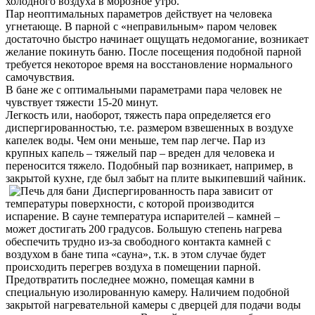
холодного воздуха в морозное утро.
Пар неоптимальных параметров действует на человека
угнетающе. В парной с «неправильным» паром человек
достаточно быстро начинает ощущать недомогание, возникает
желание покинуть баню. После посещения подобной парной
требуется некоторое время на восстановление нормального
самочувствия.
В бане же с оптимальными параметрами пара человек не
чувствует тяжести 15-20 минут.
Легкость или, наоборот, тяжесть пара определяется его
диспергированностью, т.е. размером взвешенных в воздухе
капелек воды. Чем они меньше, тем пар легче. Пар из
крупных капель – тяжелый пар – вреден для человека и
переносится тяжело. Подобный пар возникает, например, в
закрытой кухне, где был забыт на плите выкипевший чайник.
Диспергированность пара зависит от
температуры поверхности, с которой производится
испарение. В сауне температура испарителей – камней –
может достигать 200 градусов. Большую степень нагрева
обеспечить трудно из-за свободного контакта камней с
воздухом в бане типа «сауна», т.к. в этом случае будет
происходить перегрев воздуха в помещении парной.
Предотвратить последнее можно, помещая камни в
специальную изолированную камеру. Наличием подобной
закрытой нагревательной камеры с дверцей для подачи воды