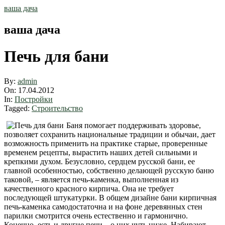
Skip
ваша дача
to
content
ваша дача
Печь для бани
By:
admin
On:
17.04.2012
In:
Постройки
Tagged:
Строительство
Баня помогает поддерживать здоровье,
позволяет сохранить национальные традиции и обычаи, дает
возможность применить на практике старые, проверенные
временем рецепты, вырастить наших детей сильными и
крепкими духом. Безусловно, сердцем русской бани, ее
главной особенностью, собственно делающей русскую баню
таковой, – является печь-каменка, выполненная из
качественного красного кирпича. Она не требует
последующей штукатурки. В общем дизайне бани кирпичная
печь-каменка самодостаточна и на фоне деревянных стен
парилки смотрится очень естественно и гармонично.
Конечно, есть и другие печи – о них чуть ниже. Набирают