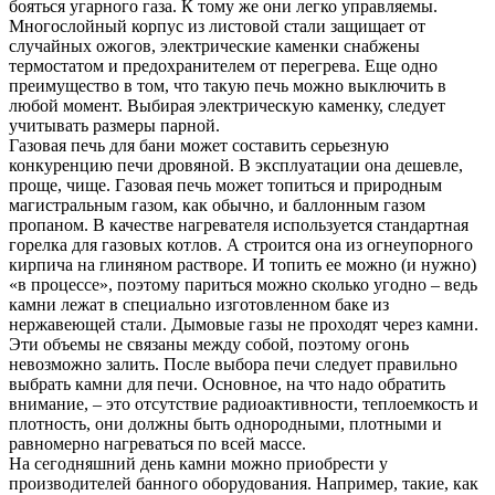
бояться угарного газа. К тому же они легко управляемы.
Многослойный корпус из листовой стали защищает от
случайных ожогов, электрические каменки снабжены
термостатом и предохранителем от перегрева. Еще одно
преимущество в том, что такую печь можно выключить в
любой момент. Выбирая электрическую каменку, следует
учитывать размеры парной.
Газовая печь для бани может составить серьезную
конкуренцию печи дровяной. В эксплуатации она дешевле,
проще, чище. Газовая печь может топиться и природным
магистральным газом, как обычно, и баллонным газом
пропаном. В качестве нагревателя используется стандартная
горелка для газовых котлов. А строится она из огнеупорного
кирпича на глиняном растворе. И топить ее можно (и нужно)
«в процессе», поэтому париться можно сколько угодно – ведь
камни лежат в специально изготовленном баке из
нержавеющей стали. Дымовые газы не проходят через камни.
Эти объемы не связаны между собой, поэтому огонь
невозможно залить. После выбора печи следует правильно
выбрать камни для печи. Основное, на что надо обратить
внимание, – это отсутствие радиоактивности, теплоемкость и
плотность, они должны быть однородными, плотными и
равномерно нагреваться по всей массе.
На сегодняшний день камни можно приобрести у
производителей банного оборудования. Например, такие, как