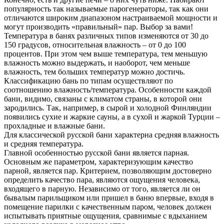
популярность так называемые парогенераторы, так как они
отличаются широким диапазоном настраиваемой мощности и
могут производить «правильный» пар. Выбор за вами!
Температура в банях различных типов изменяются от 30 до
150 градусов, относительная влажность – от 0 до 100
процентов. При этом чем выше температура, тем меньшую
влажность можно выдержать, и наоборот, чем меньше
влажность, тем больших температур можно достичь.
Классификацию бань по типам осуществляют по
соотношению влажность/температура. Особенности каждой
бани, видимо, связаны с климатом страны, в которой они
зародились. Так, например, в сырой и холодной Финляндии
появились сухие и жаркие сауны, а в сухой и жаркой Турции –
прохладные и влажные бани.
Для классической русской бани характерна средняя влажность
и средняя температура.
Главной особенностью русской бани является парная.
Основным же параметром, характеризующим качество
парной, является пар. Критерием, позволяющим достоверно
определить качество пара, являются ощущения человека,
входящего в парную. Независимо от того, является ли он
бывалым парильщиком или пришел в баню впервые, входя в
помещение парилки с качественным паром, человек должен
испытывать приятные ощущения, сравнимые с вдыханием