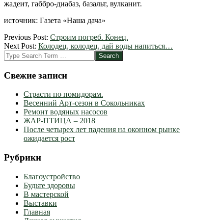
жадеит, габбро-диабаз, базальт, вулканит.
источник: Газета «Наша дача»
2012-
Previous Post:
Строим погреб. Конец.
04-
Next Post:
Колодец, колодец, дай воды напиться…
17
Search
Свежие записи
Страсти по помидорам.
Весенний Арт-сезон в Сокольниках
Ремонт водяных насосов
ЖАР-ПТИЦА – 2018
После четырех лет падения на оконном рынке
ожидается рост
Рубрики
Благоустройство
Будьте здоровы
В мастерской
Выставки
Главная