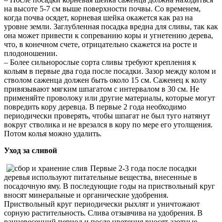
на высоте 5-7 см выше поверхности почвы. Со временем,
когда почва осядет, корневая шейка окажется как раз на
уровне земли. Заглубленная посадка вредна для сливы, так как
она может привести к сопреванию коры и угнетению дерева,
что, в конечном счете, отрицательно скажется на росте и
плодоношении.
– Более сильнорослые сорта сливы требуют крепления к
кольям в первые два года после посадки. Зазор между колом и
стволом саженца должен быть около 15 см. Саженец к колу
привязывают мягким шпагатом с интервалом в 30 см. Не
применяйте проволоку или другие материалы, которые могут
повредить кору деревца. В первые 2 года необходимо
периодически проверять, чтобы шпагат не был туго натянут
вокруг стволика и не врезался в кору по мере его утолщения.
Потом колья можно удалить.
Уход за сливой
Первые 2-3 года после посадки
деревья используют питательные вещества, внесенные в
посадочную яму. В последующие годы на приствольный круг
вносят минеральные и органические удобрения.
Приствольный круг периодически рыхлят и уничтожают
сорную растительность. Слива отзывчива на удобрения. В
ранневесенний период и после цветения вносят азотные