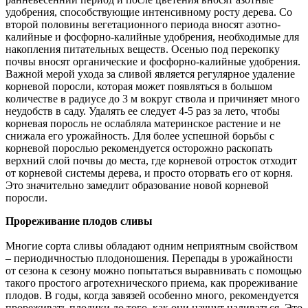
удобрения, способствующие интенсивному росту дерева. Со
второй половины вегетационного периода вносят азотно-
калийные и фосфорно-калийные удобрения, необходимые для
накопления питательных веществ. Осенью под перекопку
почвы вносят органические и фосфорно-калийные удобрения.
Важной мерой ухода за сливой является регулярное удаление
корневой поросли, которая может появляться в большом
количестве в радиусе до 3 м вокруг ствола и причиняет много
неудобств в саду. Удалять ее следует 4-5 раз за лето, чтобы
корневая поросль не ослабляла материнское растение и не
снижала его урожайность. Для более успешной борьбы с
корневой порослью рекомендуется осторожно раскопать
верхний слой почвы до места, где корневой отросток отходит
от корневой системы дерева, и просто оторвать его от корня.
Это значительно замедлит образование новой корневой
поросли.
Прореживание плодов сливы
Многие сорта сливы обладают одним неприятным свойством
– периодичностью плодоношения. Перепады в урожайности
от сезона к сезону можно попытаться выравнивать с помощью
такого простого агротехнического приема, как прореживание
плодов. В годы, когда завязей особенно много, рекомендуется
прореживать плодики до того, как они начнут наливаться. Это