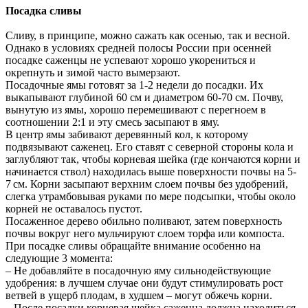
Посадка сливы
Сливу, в принципе, можно сажать как осенью, так и весной.
Однако в условиях средней полосы России при осенней
посадке саженцы не успевают хорошо укорениться и
окрепнуть и зимой часто вымерзают.
Посадочные ямы готовят за 1-2 недели до посадки. Их
выкапывают глубиной 60 см и диаметром 60-70 см. Почву,
вынутую из ямы, хорошо перемешивают с перегноем в
соотношении 2:1 и эту смесь засыпают в яму.
В центр ямы забивают деревянный кол, к которому
подвязывают саженец. Его ставят с северной стороны кола и
заглубляют так, чтобы корневая шейка (где кончаются корни и
начинается ствол) находилась выше поверхности почвы на 5-
7 см. Корни засыпают верхним слоем почвы без удобрений,
слегка утрамбовывая руками по мере подсыпки, чтобы около
корней не оставалось пустот.
Посаженное дерево обильно поливают, затем поверхность
почвы вокруг него мульчируют слоем торфа или компоста.
При посадке сливы обращайте внимание особенно на
следующие 3 момента:
– Не добавляйте в посадочную яму сильнодействующие
удобрения: в лучшем случае они будут стимулировать рост
ветвей в ущерб плодам, в худшем – могут обжечь корни.
– После посадки корневая шейка саженца должна находиться