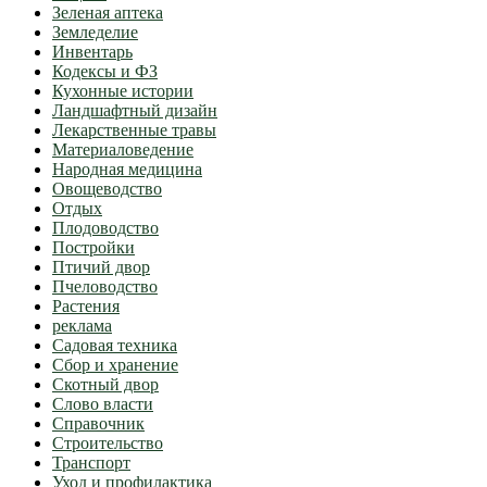
Зеленая аптека
Земледелие
Инвентарь
Кодексы и ФЗ
Кухонные истории
Ландшафтный дизайн
Лекарственные травы
Материаловедение
Народная медицина
Овощеводство
Отдых
Плодоводство
Постройки
Птичий двор
Пчеловодство
Растения
реклама
Садовая техника
Сбор и хранение
Скотный двор
Слово власти
Справочник
Строительство
Транспорт
Уход и профилактика