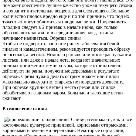
поможет обеспечить лучшее качество урожая текущего сезона
и сохранит питательные вещества для следующего. Большое
количество плодов вредно еще и по той причине, что под их
тяжестью могут обломиться плодовые ветки. Прореживать
плодики следует в 2 приема: в начале июня, как только
образовались завязи, и в середине июля, когда сливы
начинают наливаться. Обрезка сливы
Чтобы не подвергать растение риску заболевания белой
гнилью и камедетечением, рекомендуется проводить обрезку
не осенью, а весной. Немного раньше или после распускания
листьев, или даже в начале лета, когда нет значительных
ночных понижений температуры, которые отрицательно
действуют на раны, полученные деревьями в результате
обрезки. Срезы нужно делать острым ножом или пилой
максимально аккуратно, стараясь не повредить древесину.
При обрезке крупных ветвей места срезов или спилов
обрабатывают садовым варом. Больные и засохшие ветки
сжигают.
Размножение сливы
Сливу размножают, как и все
косточковые культуры: прививкой, корневыми отпрысками,
корневыми и зелеными черенками. Некоторые сорта слив,
такие как «Скороплодная», дают сравнительно большой