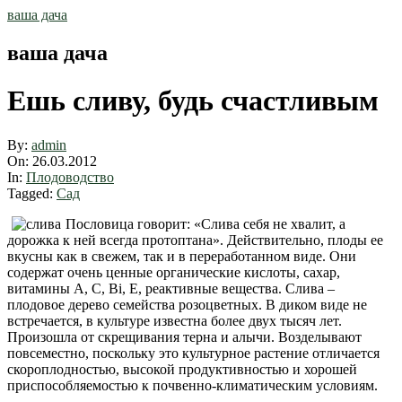
Skip
ваша дача
to
content
ваша дача
Ешь сливу, будь счастливым
By:
admin
On:
26.03.2012
In:
Плодоводство
Tagged:
Сад
Пословица говорит: «Слива себя не хвалит, а
дорожка к ней всегда протоптана». Действительно, плоды ее
вкусны как в свежем, так и в переработанном виде. Они
содержат очень ценные органические кислоты, сахар,
витамины А, С, Bi, E, реактивные вещества. Слива –
плодовое дерево семейства розоцветных. В диком виде не
встречается, в культуре известна более двух тысяч лет.
Произошла от скрещивания терна и алычи. Возделывают
повсеместно, поскольку это культурное растение отличается
скороплодностью, высокой продуктивностью и хорошей
приспособляемостью к почвенно-климатическим условиям.