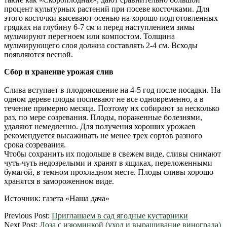
процент культурных растений при посеве косточками. Для
этого косточки высевают осенью на хорошо подготовленных
грядках на глубину 6-7 см и перед наступлением зимы
мульчируют перегноем или компостом. Толщина
мульчирующего слоя должна составлять 2-4 см. Всходы
появляются весной.
Сбор и хранение урожая слив
Слива вступает в плодоношение на 4-5 год после посадки. На
одном дереве плоды поспевают не все одновременно, а в
течение примерно месяца. Поэтому их собирают за несколько
раз, по мере созревания. Плоды, пораженные болезнями,
удаляют немедленно. Для получения хороших урожаев
рекомендуется высаживать не менее трех сортов разного
срока созревания.
Чтобы сохранить их подольше в свежем виде, сливы снимают
чуть-чуть недозрелыми и хранят в ящиках, переложенными
бумагой, в темном прохладном месте. Плоды сливы хорошо
хранятся в замороженном виде.
Источник: газета «Наша дача»
2012-
Previous Post:
Приглашаем в сад ягодные кустарники
03-
Next Post:
Лоза с изюминкой (уход и выращивание винограда)