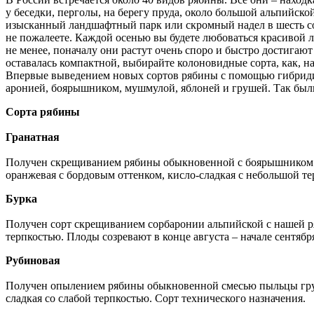
у беседки, перголы, на берегу пруда, около большой альпийск
изысканный ландшафтный парк или скромный надел в шесть сото
не пожалеете. Каждой осенью вы будете любоваться красивой л
не менее, поначалу они растут очень споро и быстро достигают
оставалась компактной, выбирайте колоновидные сорта, как, на
Впервые выведением новых сортов рябины с помощью гибридиза
аронией, боярышником, мушмулой, яблоней и грушей. Так были
Сорта рябины
Гранатная
Получен скрещиванием рябины обыкновенной с боярышником к
оранжевая с бордовым оттенком, кисло-сладкая с небольшой т
Бурка
Получен сорт скрещиванием сорбаронии альпийской с нашей р
терпкостью. Плоды созревают в конце августа – начале сентя
Рубиновая
Получен опылением рябины обыкновенной смесью пыльцы груш
сладкая со слабой терпкостью. Сорт технического назначения.