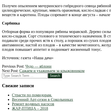
Получен опылением мичуринского гибридного сеянца рябиной 
цилиндрические, крупные, мякоть оранжевая, кисло-сладкая с
веществ и каротина. Плоды созревают в конце августа – начале
Сорбинка
Отборная форма из популяции рябины моравской. Дерево сильн
кисло-сладкая. Сорт столового и технического назначения. В 
подавали среди прочих яств к столу, а порошок из сухих плодо
авитаминозе, настой из плодов – в качестве мочегонного, жел
плодов повышает аппетит и поднимает жизненный тонус.
Источник: газета «Наша дача»
2012-
Previous Post:
Чудо — яблони
03-
Next Post:
Сажаем и ухаживаем за крыжовником
26
Search
Свежие записи
Страсти по помидорам.
Весенний Арт-сезон в Сокольниках
Ремонт водяных насосов
ЖАР-ПТИЦА – 2018