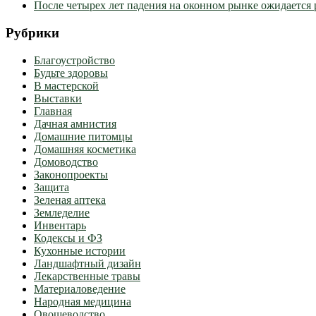
После четырех лет падения на оконном рынке ожидается 
Рубрики
Благоустройство
Будьте здоровы
В мастерской
Выставки
Главная
Дачная амнистия
Домашние питомцы
Домашняя косметика
Домоводство
Законопроекты
Защита
Зеленая аптека
Земледелие
Инвентарь
Кодексы и ФЗ
Кухонные истории
Ландшафтный дизайн
Лекарственные травы
Материаловедение
Народная медицина
Овощеводство