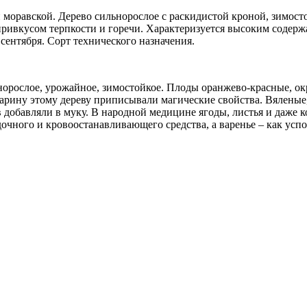
моравской. Дерево сильнорослое с раскидистой кроной, зимост
 привкусом терпкости и горечи. Характеризуется высоким содер
 сентября. Сорт технического назначения.
орослое, урожайное, зимостойкое. Плоды оранжево-красные, ок
старину этому дереву приписывали магические свойства. Вяленые
в добавляли в муку. В народной медицине ягоды, листья и даже 
удочного и кровоостанавливающего средства, а варенье – как усп