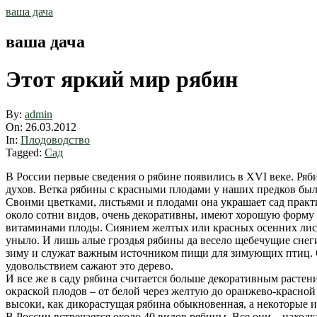
Skip
ваша дача
to
content
ваша дача
Этот яркий мир рябин
By:
admin
On:
26.03.2012
In:
Плодоводство
Tagged:
Сад
В России первые сведения о рябине появились в XVI веке. Ряб
духов. Ветка рябины с красными плодами у наших предков был
Своими цветками, листьями и плодами она украшает сад практич
около сотни видов, очень декоративны, имеют хорошую форму
витаминами плоды. Сиянием желтых или красных осенних лист
уныло. И лишь алые гроздья рябины да весело щебечущие снег
зиму и служат важным источником пищи для зимующих птиц. С
удовольствием сажают это дерево.
И все же в саду рябина считается больше декоративным растен
окраской плодов – от белой через желтую до оранжево-красно
высоки, как дикорастущая рябина обыкновенная, а некоторые 
В России встречается около 40 видов рябины. Все они – находк