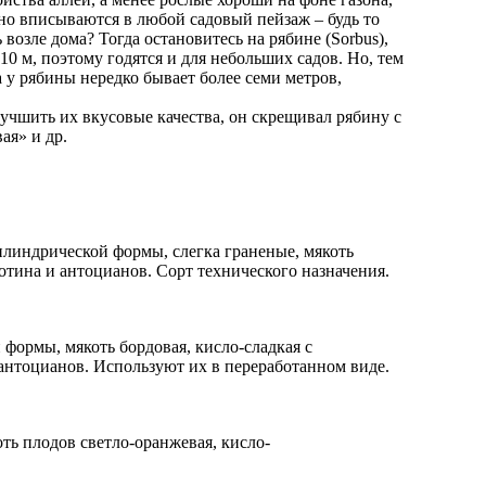
чно вписываются в любой садовый пейзаж – будь то
озле дома? Тогда остановитесь на рябине (Sorbus),
 м, поэтому годятся и для небольших садов. Но, тем
а у рябины нередко бывает более семи метров,
чшить их вкусовые качества, он скрещивал рябину с
ая» и др.
линдрической формы, слегка граненые, мякоть
отина и антоцианов. Сорт технического назначения.
ормы, мякоть бордовая, кисло-сладкая с
 антоцианов. Используют их в переработанном виде.
ь плодов светло-оранжевая, кисло-