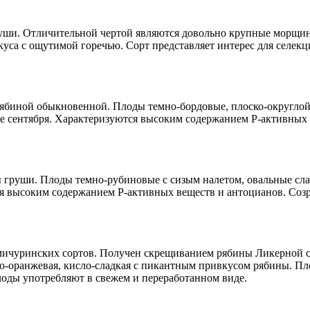
ши. Отличительной чертой являются довольно крупные морщин
вкуса с ощутимой горечью. Сорт представляет интерес для селек
ябиной обыкновенной. Плоды темно-бордовые, плоско-округлой 
але сентября. Характеризуются высоким содержанием Р-активных
руши. Плоды темно-рубиновые с сизым налетом, овальные слаб
я высоким содержанием Р-активных веществ и антоцианов. Созр
 мичуринских сортов. Получен скрещиванием рябины Ликерной 
о-оранжевая, кисло-сладкая с пикантным привкусом рябины. Пло
лоды употребляют в свежем и переработанном виде.