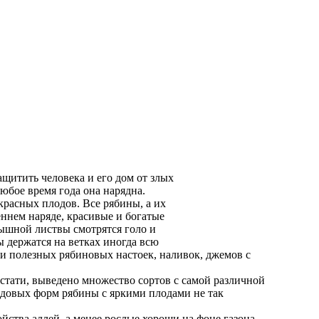
ащитить человека и его дом от злых
юбое время года она нарядна.
красных плодов. Все рябины, а их
ннем наряде, красивые и богатые
пышной листвы смотрятся голо и
 держатся на ветках иногда всю
 полезных рябиновых настоек, наливок, джемов с
кстати, выведено множество сортов с самой различной
адовых форм рябины с яркими плодами не так
йства аллей, а менее рослые хороши на фоне газона,