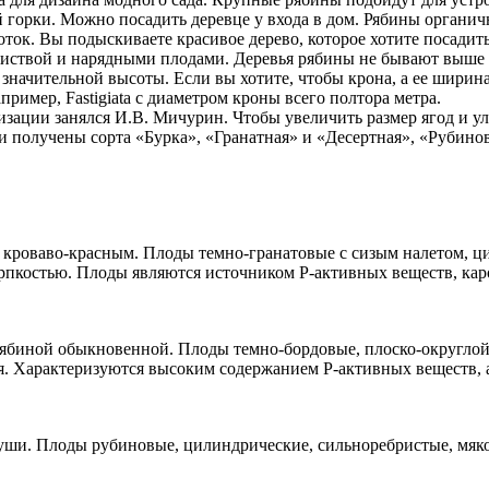
ой горки. Можно посадить деревце у входа в дом. Рябины органи
к. Вы подыскиваете красивое дерево, которое хотите посадить в
иствой и нарядными плодами. Деревья рябины не бывают выше 10
 значительной высоты. Если вы хотите, чтобы крона, а ее ширин
пример, Fastigiata с диаметром кроны всего полтора метра.
ции занялся И.В. Мичурин. Чтобы увеличить размер ягод и улу
 получены сорта «Бурка», «Гранатная» и «Десертная», «Рубинов
роваво-красным. Плоды темно-гранатовые с сизым налетом, ци
ерпкостью. Плоды являются источником Р-активных веществ, кар
ябиной обыкновенной. Плоды темно-бордовые, плоско-округлой ф
бря. Характеризуются высоким содержанием Р-активных веществ,
и. Плоды рубиновые, цилиндрические, сильноребристые, мякот