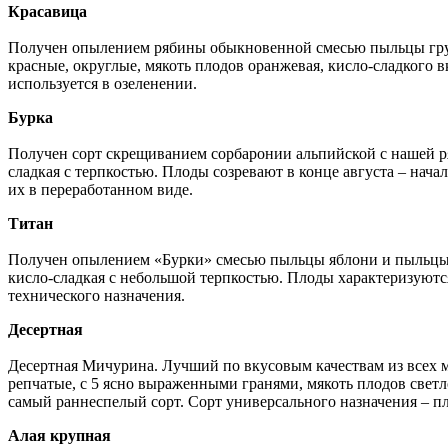
Красавица
Получен опылением рябины обыкновенной смесью пыльцы гру
красные, округлые, мякоть плодов оранжевая, кисло-сладкого 
используется в озеленении.
Бурка
Получен сорт скрещиванием сорбаронии альпийской с нашей р
сладкая с терпкостью. Плоды созревают в конце августа – нач
их в переработанном виде.
Титан
Получен опылением «Бурки» смесью пыльцы яблони и пыльцы г
кисло-сладкая с небольшой терпкостью. Плоды характеризуютс
технического назначения.
Десертная
Десертная Мичурина. Лучший по вкусовым качествам из всех
репчатые, с 5 ясно выраженными гранями, мякоть плодов светл
самый раннеспелый сорт. Сорт универсального назначения – п
Алая крупная