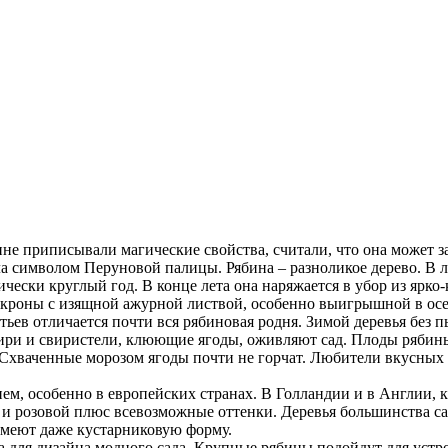
ине приписывали магические свойства, считали, что она может з
а символом Перуновой палицы. Рябина – разноликое дерево. В л
ески круглый год. В конце лета она наряжается в убор из ярко-
 кроны с изящной ажурной листвой, особенно выигрышной в осе
ьев отличается почти вся рябиновая родня.
Зимой деревья без 
ири и свиристели, клюющие ягоды, оживляют сад. Плоды рябины
хваченные морозом ягоды почти не горчат. Любители вкусных и
ием, особенно в европейских странах. В Голландии и в Англии, 
й и розовой плюс всевозможные оттенки. Деревья большинства с
имеют даже кустарниковую форму.
а для дизайна модного сада. Крупные рябины подойдут для устро