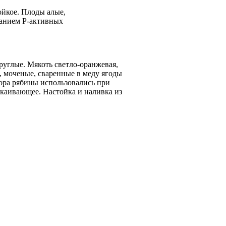
ойкое. Плоды алые,
жанием Р-активных
руглые. Мякоть светло-оранжевая,
, моченые, сваренные в меду ягоды
кора рябины использовались при
окаивающее. Настойка и наливка из