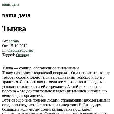
Skip
ваша дача
to
content
ваша дача
Тыква
By:
admin
On:
15.10.2012
In:
Овощеводство
Tagged:
Огород
Тыква — солнце, обогащенное витаминами
Тыкву называют «королевой огорода». Она неприхотлива, не
требует особых хлопот при выращивании, хорошо и долго
хранится. Сортов тыквы – великое множество и погодные
условия не влияют на её созревание. А ещё тыква очень
полезна – это действительно кладезь витаминов и полезных
веществ для организма.
Этот овощ очень полезен людям, страдающим заболеваниями
сердечно-сосудистой системы и гипертонией. Благодаря
большому количеству солей калия, тыква обладает
мочегонным эффектом. Отвар тыквы с медом рекомендуют