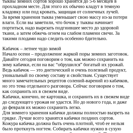
тыквы зимних сортов хорошо хранятся до 5-6 месяцев в
прохладном месте. Для этого их обычно кладут в темную
кладовку или под кровать, защищая от солнечных лучей.
За время хранения тыква уменьшает свою массу из-за потери
влаги. Если вы заметили, что бочок у тыквы начинает
портиться, надо вырезать подгнившее место до здоровой
ткани, а затем обжечь огнем на слабом пламени свечи. За
такими плодами надо следить особенно бдительно.
Кабачок – летнее чудо зимой
Начало осени – продолжение жаркой поры зимних заготовок.
Давайте сегодня поговорим о том, как можно сохранить на
зиму кабачки, если на вас “обрушился” богатый их урожай.
Ведь кабачок — это диетический и очень полезный продукт,
уникальный по своему составу и свойствам. Существует
много замечательных рецептов солений-варений из кабачков,
но это тема отдельного разговора. Сейчас поговорим о том,
как сохранить их в свежем виде.
Кабачки, конечно, не картошка, и сохранить их в свежем виде
до следующего урожая не удастся. Но до нового года, и даже
до февраля их можно сохранить легко.
Для зимнего хранения кабачки должны полностью вызреть на
грядке. Лучше всего хранятся кабачки поздних сортов.
Кожура кабачка должна быть очень плотной, чтоб ее нельзя
было проткнуть ногтем. Собирать кабачки нужно в сухую