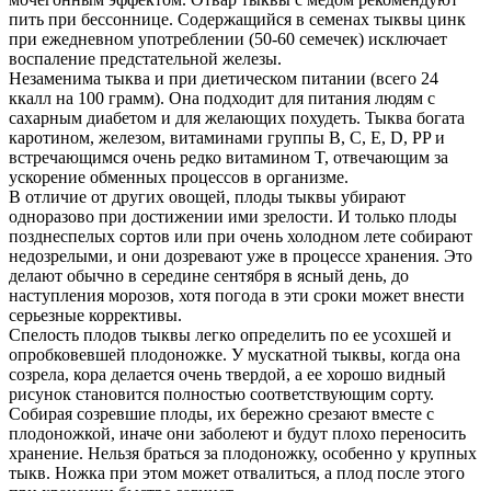
пить при бессоннице. Содержащийся в семенах тыквы цинк
при ежедневном употреблении (50-60 семечек) исключает
воспаление предстательной железы.
Незаменима тыква и при диетическом питании (всего 24
ккалл на 100 грамм). Она подходит для питания людям с
сахарным диабетом и для желающих похудеть. Тыква богата
каротином, железом, витаминами группы B, C, E, D, PP и
встречающимся очень редко витамином T, отвечающим за
ускорение обменных процессов в организме.
В отличие от других овощей, плоды тыквы убирают
одноразово при достижении ими зрелости. И только плоды
позднеспелых сортов или при очень холодном лете собирают
недозрелыми, и они дозревают уже в процессе хранения. Это
делают обычно в середине сентября в ясный день, до
наступления морозов, хотя погода в эти сроки может внести
серьезные коррективы.
Спелость плодов тыквы легко определить по ее усохшей и
опробковевшей плодоножке. У мускатной тыквы, когда она
созрела, кора делается очень твердой, а ее хорошо видный
рисунок становится полностью соответствующим сорту.
Собирая созревшие плоды, их бережно срезают вместе с
плодоножкой, иначе они заболеют и будут плохо переносить
хранение. Нельзя браться за плодоножку, особенно у крупных
тыкв. Ножка при этом может отвалиться, а плод после этого