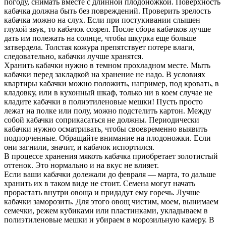
погоду, снимать вместе с длинной плодоножкой. Поверхность
кабачка должна быть без повреждений. Проверить зрелость
кабачка можно на слух. Если при постукивании слышен
глухой звук, то кабачок созрел. После сбора кабачков лучше
дать им полежать на солнце, чтобы шкурка еще больше
затвердела. Толстая кожура препятствует потере влаги,
следовательно, кабачки лучше хранятся.
Хранить кабачки нужно в темном прохладном месте. Мыть
кабачки перед закладкой на хранение не надо. В условиях
квартиры кабачки можно положить, например, под кровать, в
кладовку, или в кухонный шкаф, только ни в коем случае не
кладите кабачки в полиэтиленовые мешки! Пусть просто
лежат на полке или полу, можно подстелить картон. Между
собой кабачки соприкасаться не должны. Периодически
кабачки нужно осматривать, чтобы своевременно выявить
подпорченные. Обращайте внимание на плодоножки. Если
они загнили, значит, и кабачок испортился.
В процессе хранения мякоть кабачка приобретает золотистый
оттенок. Это нормально и на вкус не влияет.
Если ваши кабачки долежали до февраля — марта, то дальше
хранить их в таком виде не стоит. Семена могут начать
прорастать внутри овоща и придадут ему горечь. Лучше
кабачки заморозить. Для этого овощ чистим, моем, вынимаем
семечки, режем кубиками или пластинками, укладываем в
полиэтиленовые мешки и убираем в морозильную камеру. В