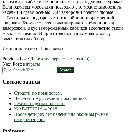
таком виде кабачки точно пролежат до следующего урожая.
Если размеры морозилки позволяют, то можно заморозить
кабачки и сразу, осенью. Для заморозки годятся любые
кабачки, даже недозрелые, с тонкой или поврежденной
шкуркой. Кто-то советует бланшировать кабачки перед
заморозкой. Вкус замороженных кабачков абсолютно такой
же, как у свежих. И приготовить из них можно массу
замечательных блюд.
Источник: газета «Наша дача»
2012-
Previous Post:
Денежное дерево (толстянка)
10-
Next Post:
нитраты
15
Search
Свежие записи
Страсти по помидорам.
Весенний Арт-сезон в Сокольниках
Ремонт водяных насосов
ЖАР-ПТИЦА – 2018
После четырех лет падения на оконном рынке
ожидается рост
Рубрики