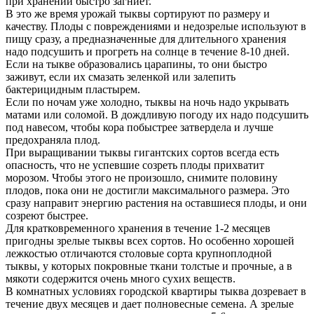
при хранении быстро загниет.
В это же время урожай тыквы сортируют по размеру и
качеству. Плоды с повреждениями и недозрелые используют в
пищу сразу, а предназначенные для длительного хранения
надо подсушить и прогреть на солнце в течение 8-10 дней.
Если на тыкве образовались царапины, то они быстро
заживут, если их смазать зеленкой или залепить
бактерицидным пластырем.
Если по ночам уже холодно, тыквы на ночь надо укрывать
матами или соломой. В дождливую погоду их надо подсушить
под навесом, чтобы кора побыстрее затвердела и лучше
предохраняла плод.
При выращивании тыквы гигантских сортов всегда есть
опасность, что не успевшие созреть плоды прихватит
морозом. Чтобы этого не произошло, снимите половину
плодов, пока они не достигли максимального размера. Это
сразу направит энергию растения на оставшиеся плоды, и они
созреют быстрее.
Для кратковременного хранения в течение 1-2 месяцев
пригодны зрелые тыквы всех сортов. Но особенно хорошей
лежкостью отличаются столовые сорта крупноплодной
тыквы, у которых покровные ткани толстые и прочные, а в
мякоти содержится очень много сухих веществ.
В комнатных условиях городской квартиры тыква дозревает в
течение двух месяцев и дает полновесные семена. А зрелые