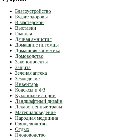
Благоустройство
Будьте здоровы
В мастерской
Выставки
Главная
Дачная амнистия
Домашние питомцы
Домашняя косметика
Домоводство
Законопроекты
Защита
Зеленая аптека
Земледелие
Инвентарь
Кодексы и ФЗ
Кухонные истории
Ландшафтный дизайн
Лекарственные травы
Материаловедение
Народная медицина
Овощеводство
Отдых
Плодоводство