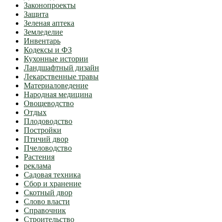
Законопроекты
Защита
Зеленая аптека
Земледелие
Инвентарь
Кодексы и ФЗ
Кухонные истории
Ландшафтный дизайн
Лекарственные травы
Материаловедение
Народная медицина
Овощеводство
Отдых
Плодоводство
Постройки
Птичий двор
Пчеловодство
Растения
реклама
Садовая техника
Сбор и хранение
Скотный двор
Слово власти
Справочник
Строительство