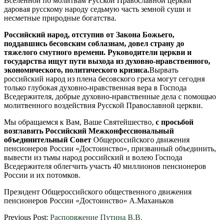
Вселенной по молитвам Русской Православной церкви
даровая русскому народу седьмую часть земной суши и
несметные природные богатства.
Российский народ, отступив от Закона Божьего,
поддавшись бесовским соблазнам, довел страну до
тяжелого смутного времени.
Руководители церкви и
государства ищут пути выхода из духовно-нравственного,
экономического, политического кризиса.
Вырвать
российский народ из плена бесовского греха могут сегодня
только глубокая духовно-нравственная вера в Господа
Вседержителя, добрые духовно-нравственные дела с помощью
молитвенного воздействия Русской Православной церкви.
Мы обращаемся к Вам, Ваше Святейшество,
с просьбой
возглавить Российский Межконфессиональный
объединительный Совет
Общероссийского движения
пенсионеров России «Достоинство», призванный объединить,
вывести из тьмы народ российский и волею Господа
Вседержителя облегчить участь 40 миллионов пенсионеров
России и их потомков.
Президент Общероссийского общественного движения
пенсионеров России «Достоинство» А.Маханьков
2012-
Previous Post:
Распоряжение Путина В.В.