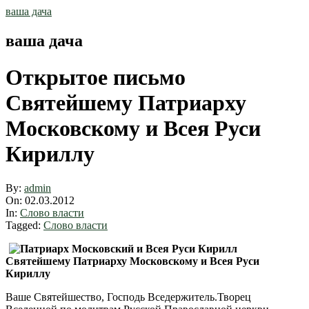
Skip
ваша дача
to
content
ваша дача
Открытое письмо
Святейшему Патриарху
Московскому и Всея Руси
Кириллу
By:
admin
On:
02.03.2012
In:
Слово власти
Tagged:
Слово власти
Святейшему Патриарху Московскому и Всея Руси
Кириллу
Ваше Святейшество, Господь Вседержитель.Творец