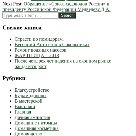
03-
Next Post:
Обращение «Союза садоводов России» к
02
президенту Российской Федерации Медведеву Д.А.
Search
Свежие записи
Страсти по помидорам.
Весенний Арт-сезон в Сокольниках
Ремонт водяных насосов
ЖАР-ПТИЦА – 2018
После четырех лет падения на оконном рынке
ожидается рост
Рубрики
Благоустройство
Будьте здоровы
В мастерской
Выставки
Главная
Дачная амнистия
Домашние питомцы
Домашняя косметика
Домоводство