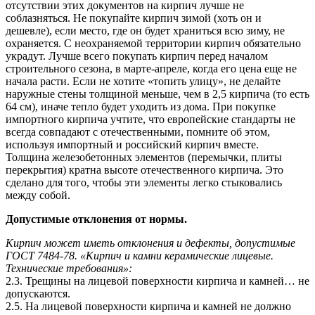
отсутствии этих документов на кирпич лучше не
соблазняться. Не покупайте кирпич зимой (хоть он и
дешевле), если место, где он будет храниться всю зиму, не
охраняется. С неохраняемой территории кирпич обязательно
украдут. Лучше всего покупать кирпич перед началом
строительного сезона, в марте-апреле, когда его цена еще не
начала расти. Если не хотите «топить улицу», не делайте
наружные стены толщиной меньше, чем в 2,5 кирпича (то есть
64 см), иначе тепло будет уходить из дома. При покупке
импортного кирпича учтите, что европейские стандарты не
всегда совпадают с отечественными, помните об этом,
используя импортный и российский кирпич вместе.
Толщина железобетонных элементов (перемычки, плиты
перекрытия) кратна высоте отечественного кирпича. Это
сделано для того, чтобы эти элементы легко стыковались
между собой.
Допустимые отклонения от нормы.
Кирпич может иметь отклонения и дефекты, допустимые
ГОСТ 7484-78. «Кирпич и камни керамические лицевые.
Технические требования»:
2.3. Трещины на лицевой поверхности кирпича и камней… не
допускаются.
2.5. На лицевой поверхности кирпича и камней не должно