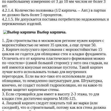
по наибольшему измерению от 3 до 10 мм числом не более 3
шт.
4.2.1.4. Количество половняка (1/2 кирпича. – Авт.) в партии
не должно быть более 5 процентов.
4.2.1.5. Не допускается поставка потребителю недожженных и
пережженных изделий.
Выбор кирпича.
1. Для строительства в московском регионе нужен кирпич с
морозостойкостью не менее 35 циклов, а еще лучше 50.
2. Кирпич полусухого прессования с морозостойкостью 15
циклов не годится для облицовки стен и кладки фундамента.
Отличить его от кирпича пластического формования можно
по «постели» (самой большой стороне): у него она гладкая, на
ней имеются конусные несквозные пустоты. Такой кирпич
лучше всего использовать только для внутренних
перегородок. Если вы все-таки его использовали для
облицовки, то немедленно оштукатурьте дом. Штукатурка,
конечно, не создаст полной гидроизоляции, но на какое-то
время защитит кирпичные стены.
3. Если строящийся дом имеет в высоту 2-3 этажа, то для
кладки стен достаточно кирпича М100-125.
4. Лицевой кирпич следует покупать той же марки (или
соседней), что и строительный, потому как вся стена должна