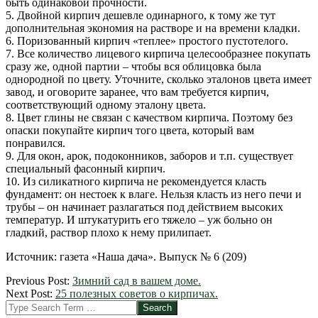
быть одинаковой прочности.
5. Двойной кирпич дешевле одинарного, к тому же тут
дополнительная экономия на растворе и на времени кладки.
6. Поризованный кирпич «теплее» простого пустотелого.
7. Все количество лицевого кирпича целесообразнее покупать
сразу же, одной партии – чтобы вся облицовка была
однородной по цвету. Уточните, сколько эталонов цвета имеет
завод, и оговорите заранее, что вам требуется кирпич,
соответствующий одному эталону цвета.
8. Цвет глины не связан с качеством кирпича. Поэтому без
опаски покупайте кирпич того цвета, который вам
понравился.
9. Для окон, арок, подоконников, заборов и т.п. существует
специальный фасонный кирпич.
10. Из силикатного кирпича не рекомендуется класть
фундамент: он нестоек к влаге. Нельзя класть из него печи и
трубы – он начинает разлагаться под действием высоких
температур. И штукатурить его тяжело – уж больно он
гладкий, раствор плохо к нему прилипает.
Источник: газета «Наша дача». Выпуск № 6 (209)
2012-
Previous Post:
Зимний сад в вашем доме.
03-
Next Post:
25 полезных советов о кирпичах.
09
Search