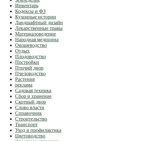
Инвентарь
Кодексы и ФЗ
Кухонные истории
Ландшафтный дизайн
Лекарственные травы
Материаловедение
Народная медицина
Овощеводство
Отдых
Плодоводство
Постройки
Птичий двор
Пчеловодство
Растения
реклама
Садовая техника
Сбор и хранение
Скотный двор
Слово власти
Справочник
Строительство
Транспорт
Уход и профилактика
Цветоводство