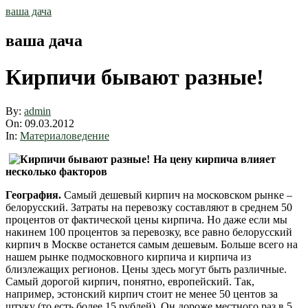
Skip
ваша дача
to
content
ваша дача
Кирпичи бывают разные!
By:
admin
On:
09.03.2012
In:
Материаловедение
На цену кирпича влияет
несколько факторов
География.
Самый дешевый кирпич на московском рынке –
белорусский. Затраты на перевозку составляют в среднем 50
процентов от фактической цены кирпича. Но даже если мы
накинем 100 процентов за перевозку, все равно белорусский
кирпич в Москве останется самым дешевым. Больше всего на
нашем рынке подмосковного кирпича и кирпича из
близлежащих регионов.
Цены здесь могут быть различные.
Самый дорогой кирпич, понятно, европейский. Так,
например, эстонский кирпич стоит не менее 50 центов за
штуку (то есть более 15 рублей). Он дороже местного раз в 5.