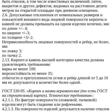
быть отколов, в том числе известковых включений, пятен,
выцветов и других дефектов, видимых на расстоянии десяти
метров на открытой площадке при дневном освещении.
2.6. Допускаемые отклонения от номинальных размеров и
показателей внешнего вида лицевой поверхности кирпича и
камней не должны превышать на одном изделии величин, мм:
по длине +/– 4;
по ширине +/–3;
по толщине +3/–2.
Непрямолинейность лицевых поверхностей и ребер, не более,
мм:
по ложку 3;
по тычку 2.
2.13. Кирпич и камень высшей категории качества должны
удовлетворять требованиям:
марка не менее 100;
морозостойкость не менее 35;
отбитости и притупленности углов и ребер длиной от 5 до 10
мм не допускаются в количестве более одной.
ГОСТ 530-95. «Кирпич и камни керамические (то есть ГОСТ
на строительный кирпич). Технические требования»:
4.2.1.1. По фактуре поверхности (ложковой, тычковой)
изделия могут быть гладкими или рифлеными.
4.2.1.3. На поверхности изделий допускается наличие отколов